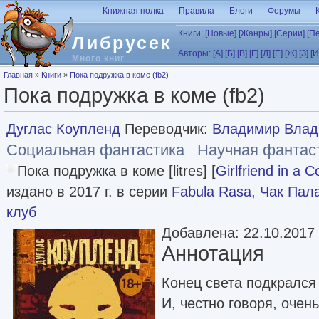
Перейти к основному содержанию
Книжная полка
Правила
Блоги
Форумы
Книги:
[Новые]
[Жанры]
[Серии]
[П
Либрусек
Авторы:
[А]
[Б]
[В]
[Г]
[Д]
[Е]
[Ж]
[З]
[И
Много книг
Вы здесь
Главная
»
Книги
»
Пока подружка в коме (fb2)
Пока подружка в коме (fb2)
Дуглас Коупленд
Переводчик:
Владимир Влад
Социальная фантастика
Научная фантас
Пока подружка в коме [litres] [
Girlfriend in a 
издано в 2017 г. в серии
Fabula Rasa
,
Чак Пала
клуб
Добавлена: 22.10.2017
Аннотация
Конец света подкрался
И, честно говоря, оче