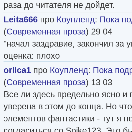
раза до читателя не дойдет.
Leita666
про
Коупленд
:
Пока по
(
Современная проза
) 29 04
"начал заздравие, закончил за у
оценка: плохо
orlica1
про
Коупленд
:
Пока под
(
Современная проза
) 13 03
Все ли здесь предельно ясно и 
уверена в этом до конца. Но чт
элементов фантастики - тут я н
согласиться со Spike123. Это б