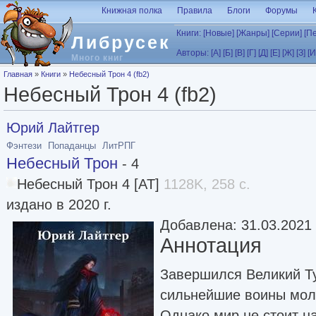
Перейти к основному содержанию
Книжная полка
Правила
Блоги
Форумы
Книги:
[Новые]
[Жанры]
[Серии]
[П
Либрусек
Авторы:
[А]
[Б]
[В]
[Г]
[Д]
[Е]
[Ж]
[З]
[И
Много книг
Вы здесь
Главная
»
Книги
»
Небесный Трон 4 (fb2)
Небесный Трон 4 (fb2)
Юрий Лайтгер
Фэнтези
Попаданцы
ЛитРПГ
Небесный Трон
- 4
Небесный Трон 4 [AT]
1128K, 258 с.
издано в 2020 г.
Добавлена: 31.03.2021
Аннотация
Завершился Великий Т
сильнейшие воины мол
Однако мир не стоит н