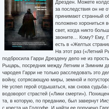
Дрезден. Можете колд
за последствия он не о
принимают странный обо
положено хорониться в
свет, когда никто боль
звоните… Кому? Ему, Г
есть в «Желтых стран
На этот раз («Летний Р
подбросила Гарри Дрездену дело не из прост
Рыцарь, посредник между Летним и Зимним д
чародея Гарри не только расследовать это дел
войну, сотрясающую миры, земной и потусто
Не успел герой отдышаться, как снова судьба-
водоворот страстей («Лики смерти»). Похище
та, в которую, по преданию, был завернут Иис
с креста на Голгофе. И найти ее поручено Гар