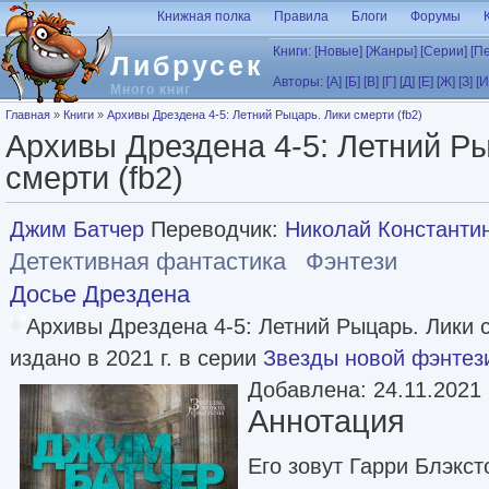
Перейти к основному содержанию
Книжная полка
Правила
Блоги
Форумы
Книги:
[Новые]
[Жанры]
[Серии]
[П
Либрусек
Авторы:
[А]
[Б]
[В]
[Г]
[Д]
[Е]
[Ж]
[З]
[И
Много книг
Вы здесь
Главная
»
Книги
»
Архивы Дрездена 4-5: Летний Рыцарь. Лики смерти (fb2)
Архивы Дрездена 4-5: Летний Р
смерти (fb2)
Джим Батчер
Переводчик:
Николай Константи
Детективная фантастика
Фэнтези
Досье Дрездена
Архивы Дрездена 4-5: Летний Рыцарь. Лики
издано в 2021 г. в серии
Звезды новой фэнтез
Добавлена: 24.11.2021
Аннотация
Его зовут Гарри Блэкс