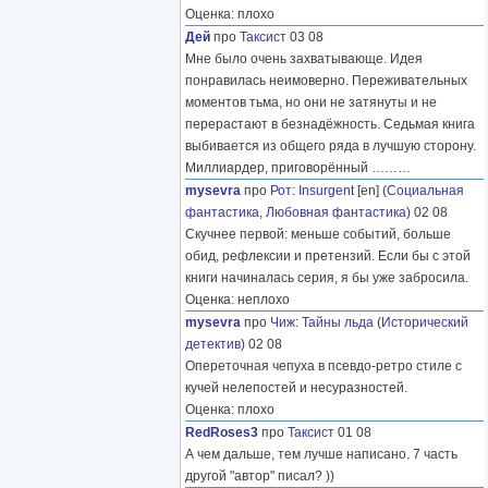
Оценка: плохо
Дей
про
Таксист
03 08
Мне было очень захватывающе. Идея
понравилась неимоверно. Переживательных
моментов тьма, но они не затянуты и не
перерастают в безнадёжность. Седьмая книга
выбивается из общего ряда в лучшую сторону.
Миллиардер, приговорённый
………
mysevra
про
Рот
:
Insurgent
[en] (
Социальная
фантастика
,
Любовная фантастика
) 02 08
Скучнее первой: меньше событий, больше
обид, рефлексии и претензий. Если бы с этой
книги начиналась серия, я бы уже забросила.
Оценка: неплохо
mysevra
про
Чиж
:
Тайны льда
(
Исторический
детектив
) 02 08
Опереточная чепуха в псевдо-ретро стиле с
кучей нелепостей и несуразностей.
Оценка: плохо
RedRoses3
про
Таксист
01 08
А чем дальше, тем лучше написано. 7 часть
другой "автор" писал? ))