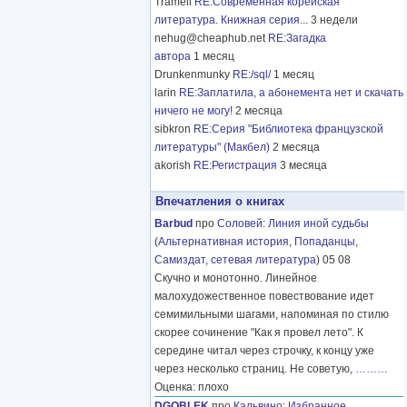
Tramell
RE:Современная корейская
литература. Книжная серия...
3 недели
nehug@cheaphub.net
RE:Загадка
автора
1 месяц
Drunkenmunky
RE:/sql/
1 месяц
larin
RE:Заплатила, а абонемента нет и скачать
ничего не могу!
2 месяца
sibkron
RE:Серия "Библиотека французской
литературы" (Макбел)
2 месяца
akorish
RE:Регистрация
3 месяца
Впечатления о книгах
Barbud
про
Соловей
:
Линия иной судьбы
(
Альтернативная история
,
Попаданцы
,
Самиздат, сетевая литература
) 05 08
Скучно и монотонно. Линейное
малохудожественное повествование идет
семимильными шагами, напоминая по стилю
скорее сочинение "Как я провел лето". К
середине читал через строчку, к концу уже
через несколько страниц. Не советую,
………
Оценка: плохо
DGOBLEK
про
Кальвино
:
Избранное