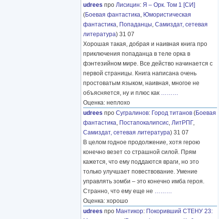
udrees
про
Лисицин
:
Я – Орк. Том 1 [СИ]
(
Боевая фантастика
,
Юмористическая
фантастика
,
Попаданцы
,
Самиздат, сетевая
литература
) 31 07
Хорошая такая, добрая и наивная книга про
приключения попаданца в теле орка в
фэнтезийном мире. Все действо начинается с
первой страницы. Книга написана очень
простоватым языком, наивная, многое не
объясняется, ну и плюс как
………
Оценка: неплохо
udrees
про
Сугралинов
:
Город титанов
(
Боевая
фантастика
,
Постапокалипсис
,
ЛитРПГ
,
Самиздат, сетевая литература
) 31 07
В целом годное продолжение, хотя герою
конечно везет со страшной силой. Прям
кажется, что ему поддаются враги, но это
только улучшает повествование. Умение
управлять зомби – это конечно имба героя.
Странно, что ему еще не
………
Оценка: хорошо
udrees
про
Мантикор
:
Покоривший СТЕНУ 23: