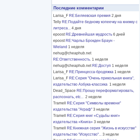
Последние комментарии
Larisa_F
RE:Беляевская премия
2 дня
Telly
RE:Подайте бедному копеечку на книжку с
литреса...
4 дня
epoost
RE:Древнейшая мудрость
6 дней
epoost
RE:Чарльз Брокден Браун -
Wieland
1 неделя
nehug@cheaphub.net
RE:Ответственность.
1 неделя
nehug@cheaphub.net
RE:Доступ
1 неделя
Larisa_F
RE:Принцесса-бродяжка
1 неделя
Larisa_F
RE:Серия "Очень прикольная книга",
издательство Азбука-классика
1 неделя
Dead_Space
RE:Прошу переформатировать,
распознать, etc...
2 недели
Tramell
RE:Серия "Символы времени"
издательства "Аграф"
3 недели
Tramell
RE:Серия книг «Судьбы книг»
издательства «Книга»
3 недели
Tramell
RE:Книжная серия "Жизнь в искусстве"
издательство "Искусство"...
3 недели