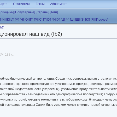
Карта
Статистика
Глюки
Абонемент
ериодика]
[Популярные]
[Страны]
[Теги]
]
[Й]
[К]
[Л]
[М]
[Н]
[О]
[П]
[Р]
[С]
[Т]
[У]
[Ф]
[Х]
[Ц]
[Ч]
[Ш]
[Щ]
[Э]
[Ю]
[Я]
[Прочее]
fb2)
ционировал наш вид (fb2)
2M, 188 с.
роблем биологической антропологии. Среди них: репродуктивная стратегия и
знанного отцовства; прямохождение у ископаемых предков; эволюция размеро
актазной недостаточности у взрослых); увеличение продолжительности чело
-собирательства к земледелию и его демографические последствия; альтруиз
лярных историй, которые можно читать в любом порядке, благодаря чему эта
кой исследовательницы Санхи Ли, с успехом может служить первой ступенью 