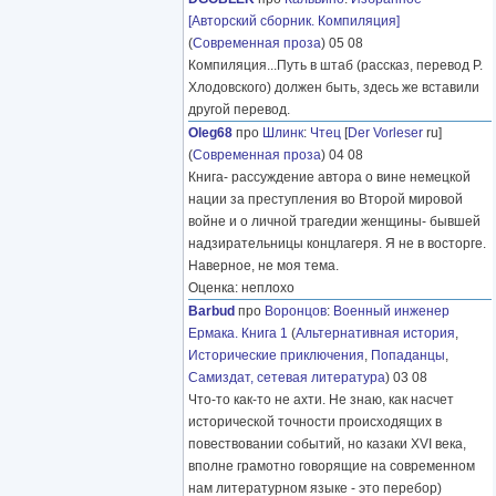
[Авторский сборник. Компиляция]
(
Современная проза
) 05 08
Компиляция...Путь в штаб (рассказ, перевод Р.
Хлодовского) должен быть, здесь же вставили
другой перевод.
Oleg68
про
Шлинк
:
Чтец
[
Der Vorleser
ru]
(
Современная проза
) 04 08
Книга- рассуждение автора о вине немецкой
нации за преступления во Второй мировой
войне и о личной трагедии женщины- бывшей
надзирательницы концлагеря. Я не в восторге.
Наверное, не моя тема.
Оценка: неплохо
Barbud
про
Воронцов
:
Военный инженер
Ермака. Книга 1
(
Альтернативная история
,
Исторические приключения
,
Попаданцы
,
Самиздат, сетевая литература
) 03 08
Что-то как-то не ахти. Не знаю, как насчет
исторической точности происходящих в
повествовании событий, но казаки XVI века,
вполне грамотно говорящие на современном
нам литературном языке - это перебор)