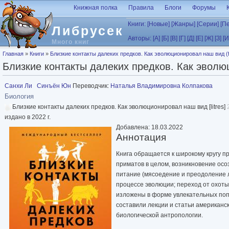
Перейти к основному содержанию
Книжная полка
Правила
Блоги
Форумы
Книги:
[Новые]
[Жанры]
[Серии]
[П
Либрусек
Авторы:
[А]
[Б]
[В]
[Г]
[Д]
[Е]
[Ж]
[З]
[И
Много книг
Вы здесь
Главная
»
Книги
»
Близкие контакты далеких предков. Как эволюционировал наш вид (
Близкие контакты далеких предков. Как эволю
Санхи Ли
Синъён Юн
Переводчик:
Наталья Владимировна Колпакова
Биология
Близкие контакты далеких предков. Как эволюционировал наш вид [litres]
издано в 2022 г.
Добавлена: 18.03.2022
Аннотация
Книга обращается к широкому кругу п
приматов в целом, возникновение осо
питание (мясоедение и преодоление л
процессе эволюции; переход от охоты
изложены в форме увлекательных попу
составили лекции и статьи американс
биологической антропологии.