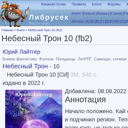
Перейти к основному содержанию
Книжная полка
Правила
Блоги
Форумы
Книги:
[Новые]
[Жанры]
[Серии]
[П
Либрусек
Авторы:
[А]
[Б]
[В]
[Г]
[Д]
[Е]
[Ж]
[З]
[И
Много книг
Вы здесь
Главная
»
Книги
»
Небесный Трон 10 (fb2)
Небесный Трон 10 (fb2)
Юрий Лайтгер
Боевая фантастика
Фэнтези
Попаданцы
ЛитРПГ
Самиздат, сетевая
Небесный Трон
- 10
Небесный Трон 10 [СИ]
3M, 540 с.
издано в 2022 г.
Добавлена: 08.08.2022
Аннотация
Начало положено. Кай
и подчинил регион. Те
возвысить не только се