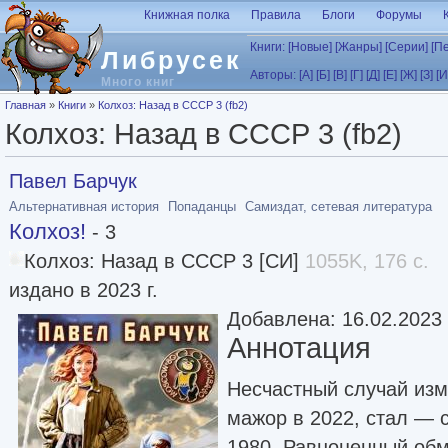
Перейти к основному содержанию
Книжная полка
Правила
Блоги
Форумы
Книги:
[Новые]
[Жанры]
[Серии]
[П
Либрусек
Авторы:
[А]
[Б]
[В]
[Г]
[Д]
[Е]
[Ж]
[З]
[И
Много книг
Вы здесь
Главная
»
Книги
»
Колхоз: Назад в СССР 3 (fb2)
Колхоз: Назад в СССР 3 (fb2)
Павел Барчук
Альтернативная история
Попаданцы
Самиздат, сетевая литература
Колхоз!
- 3
Колхоз: Назад в СССР 3 [СИ]
1055K, 176 с.
издано в 2023 г.
Добавлена: 16.02.2023
Аннотация
Несчастный случай из
мажор в 2022, стал — 
1980. Равноценный обм