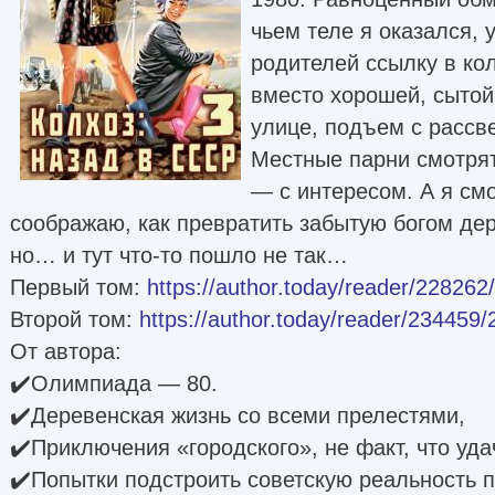
чьем теле я оказался, 
родителей ссылку в кол
вместо хорошей, сытой 
улице, подъем с рассве
Местные парни смотря
— с интересом. А я смо
соображаю, как превратить забытую богом де
но… и тут что-то пошло не так…
Первый том:
https://author.today/reader/22826
Второй том:
https://author.today/reader/234459
От автора:
✔️Олимпиада — 80.
✔️Деревенская жизнь со всеми прелестями,
✔️Приключения «городского», не факт, что уда
✔️Попытки подстроить советскую реальность по