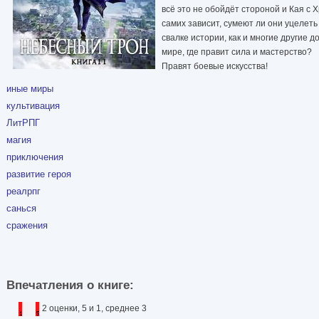
всё это не обойдёт стороной и Кая с 
самих зависит, сумеют ли они уцелеть
свалке истории, как и многие другие д
мире, где правит сила и мастерство?
Правят боевые искусства!
иные миры
культивация
ЛитРПГ
магия
приключения
развитие героя
реалрпг
санься
сражения
Впечатления о книге:
2 оценки, 5 и 1, среднее 3