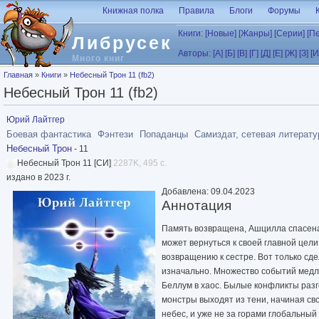
Перейти к основному содержанию
Книжная полка
Правила
Блоги
Форумы
Книги:
[Новые]
[Жанры]
[Серии]
[П
Либрусек
Авторы:
[А]
[Б]
[В]
[Г]
[Д]
[Е]
[Ж]
[З]
[И
Много книг
Вы здесь
Главная
»
Книги
»
Небесный Трон 11 (fb2)
Небесный Трон 11 (fb2)
Юрий Лайтгер
Боевая фантастика
Фэнтези
Попаданцы
Самиздат, сетевая литерату
Небесный Трон
- 11
Небесный Трон 11 [СИ]
2287K, 495 с.
издано в 2023 г.
Добавлена: 09.04.2023
Аннотация
Память возвращена, Ашцилла спасена,
может вернуться к своей главной це
возвращению к сестре. Вот только сдел
изначально. Множество событий медл
Беллум в хаос. Былые конфликты разг
монстры выходят из тени, начиная св
небес, и уже не за горами глобальный