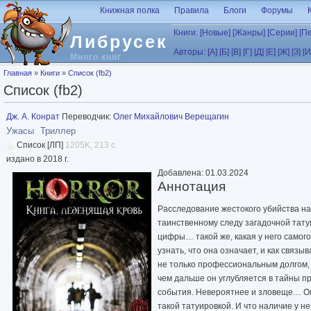
Перейти к основному содержанию
Книжная полка
Правила
Блоги
Форумы
Книги:
[Новые]
[Жанры]
[Серии]
[П
Либрусек
Авторы:
[А]
[Б]
[В]
[Г]
[Д]
[Е]
[Ж]
[З]
[И
Много книг
Вы здесь
Главная
»
Книги
»
Список (fb2)
Список (fb2)
Дж. А. Конрат
Переводчик:
Олег Михайлович Верещагин
Ужасы
Триллер
Список [ЛП]
1205K, 213 с.
издано в 2018 г.
Добавлена: 01.03.2024
Аннотация
Расследование жестокого убийства на
таинственному следу загадочной татуи
цифры… такой же, какая у него самого 
узнать, что она означает, и как связы
не только профессиональным долгом,
чем дальше он углубляется в тайны п
события. Невероятнее и зловеще… Ок
такой татуировкой. И что наличие у не