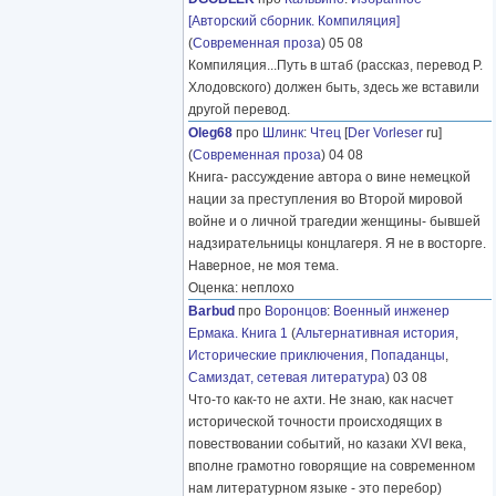
[Авторский сборник. Компиляция]
(
Современная проза
) 05 08
Компиляция...Путь в штаб (рассказ, перевод Р.
Хлодовского) должен быть, здесь же вставили
другой перевод.
Oleg68
про
Шлинк
:
Чтец
[
Der Vorleser
ru]
(
Современная проза
) 04 08
Книга- рассуждение автора о вине немецкой
нации за преступления во Второй мировой
войне и о личной трагедии женщины- бывшей
надзирательницы концлагеря. Я не в восторге.
Наверное, не моя тема.
Оценка: неплохо
Barbud
про
Воронцов
:
Военный инженер
Ермака. Книга 1
(
Альтернативная история
,
Исторические приключения
,
Попаданцы
,
Самиздат, сетевая литература
) 03 08
Что-то как-то не ахти. Не знаю, как насчет
исторической точности происходящих в
повествовании событий, но казаки XVI века,
вполне грамотно говорящие на современном
нам литературном языке - это перебор)