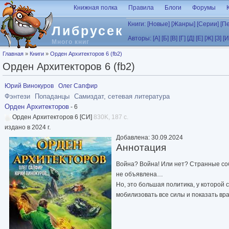
Перейти к основному содержанию
Книжная полка
Правила
Блоги
Форумы
Книги:
[Новые]
[Жанры]
[Серии]
[П
Либрусек
Авторы:
[А]
[Б]
[В]
[Г]
[Д]
[Е]
[Ж]
[З]
[И
Много книг
Вы здесь
Главная
»
Книги
»
Орден Архитекторов 6 (fb2)
Орден Архитекторов 6 (fb2)
Юрий Винокуров
Олег Сапфир
Фэнтези
Попаданцы
Самиздат, сетевая литература
Орден Архитекторов
- 6
Орден Архитекторов 6 [СИ]
830K, 187 с.
издано в 2024 г.
Добавлена: 30.09.2024
Аннотация
Война? Война! Или нет? Странные соб
не объявлена…
Но, это большая политика, у которой 
мобилизовать все силы и показать вр