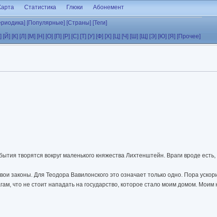
Карта
Статистика
Глюки
Абонемент
ериодика]
[Популярные]
[Страны]
[Теги]
]
[Й]
[К]
[Л]
[М]
[Н]
[О]
[П]
[Р]
[С]
[Т]
[У]
[Ф]
[Х]
[Ц]
[Ч]
[Ш]
[Щ]
[Э]
[Ю]
[Я]
[Прочее]
ытия творятся вокруг маленького княжества Лихтенштейн. Враги вроде есть, 
свои законы. Для Теодора Вавилонского это означает только одно. Пора ускори
агам, что не стоит нападать на государство, которое стало моим домом. Мои