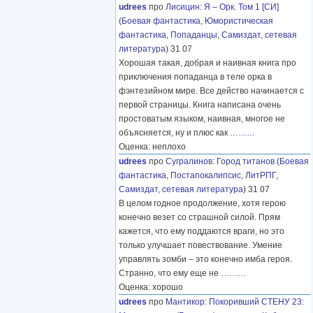
udrees
про
Лисицин
:
Я – Орк. Том 1 [СИ]
(
Боевая фантастика
,
Юмористическая
фантастика
,
Попаданцы
,
Самиздат, сетевая
литература
) 31 07
Хорошая такая, добрая и наивная книга про
приключения попаданца в теле орка в
фэнтезийном мире. Все действо начинается с
первой страницы. Книга написана очень
простоватым языком, наивная, многое не
объясняется, ну и плюс как
………
Оценка: неплохо
udrees
про
Сугралинов
:
Город титанов
(
Боевая
фантастика
,
Постапокалипсис
,
ЛитРПГ
,
Самиздат, сетевая литература
) 31 07
В целом годное продолжение, хотя герою
конечно везет со страшной силой. Прям
кажется, что ему поддаются враги, но это
только улучшает повествование. Умение
управлять зомби – это конечно имба героя.
Странно, что ему еще не
………
Оценка: хорошо
udrees
про
Мантикор
:
Покоривший СТЕНУ 23: