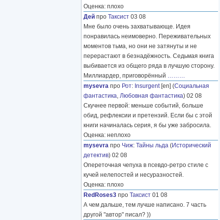
Оценка: плохо
Дей
про
Таксист
03 08
Мне было очень захватывающе. Идея
понравилась неимоверно. Переживательных
моментов тьма, но они не затянуты и не
перерастают в безнадёжность. Седьмая книга
выбивается из общего ряда в лучшую сторону.
Миллиардер, приговорённый
………
mysevra
про
Рот
:
Insurgent
[en] (
Социальная
фантастика
,
Любовная фантастика
) 02 08
Скучнее первой: меньше событий, больше
обид, рефлексии и претензий. Если бы с этой
книги начиналась серия, я бы уже забросила.
Оценка: неплохо
mysevra
про
Чиж
:
Тайны льда
(
Исторический
детектив
) 02 08
Опереточная чепуха в псевдо-ретро стиле с
кучей нелепостей и несуразностей.
Оценка: плохо
RedRoses3
про
Таксист
01 08
А чем дальше, тем лучше написано. 7 часть
другой "автор" писал? ))