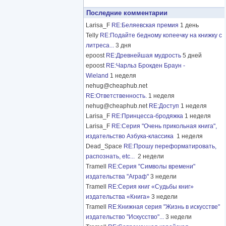
Последние комментарии
Larisa_F
RE:Беляевская премия
1 день
Telly
RE:Подайте бедному копеечку на книжку с
литреса...
3 дня
epoost
RE:Древнейшая мудрость
5 дней
epoost
RE:Чарльз Брокден Браун -
Wieland
1 неделя
nehug@cheaphub.net
RE:Ответственность.
1 неделя
nehug@cheaphub.net
RE:Доступ
1 неделя
Larisa_F
RE:Принцесса-бродяжка
1 неделя
Larisa_F
RE:Серия "Очень прикольная книга",
издательство Азбука-классика
1 неделя
Dead_Space
RE:Прошу переформатировать,
распознать, etc...
2 недели
Tramell
RE:Серия "Символы времени"
издательства "Аграф"
3 недели
Tramell
RE:Серия книг «Судьбы книг»
издательства «Книга»
3 недели
Tramell
RE:Книжная серия "Жизнь в искусстве"
издательство "Искусство"...
3 недели