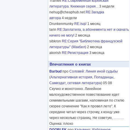
Tramell
RE:Современная корейская
литература. Книжная серия...
3 недели
nehug@cheaphub.net
RE:Загадка
автора
4 недели
Drunkenmunky
RE:/sql/
1 месяц
larin
RE:Заплатила, а абонемента нет и скачать
ничего не могу!
2 месяца
sibkron
RE:Серия "Библиотека французской
литературы" (Макбел)
2 месяца
akorish
RE:Регистрация
3 месяца
Впечатления о книгах
Barbud
про
Соловей
:
Линия иной судьбы
(
Альтернативная история
,
Попаданцы
,
Самиздат, сетевая литература
) 05 08
Скучно и монотонно. Линейное
малохудожественное повествование идет
семимильными шагами, напоминая по стилю
скорее сочинение "Как я провел лето". К
середине читал через строчку, к концу уже
через несколько страниц. Не советую,
………
Оценка: плохо
DGOBLEK
про
Кальвино
:
Избранное