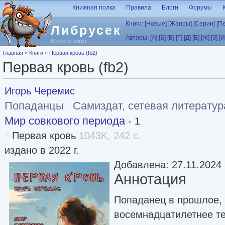
Перейти к основному содержанию
Книжная полка
Правила
Блоги
Форумы
Книги:
[Новые]
[Жанры]
[Серии]
[П
Либрусек
Авторы:
[А]
[Б]
[В]
[Г]
[Д]
[Е]
[Ж]
[З]
[И
Много книг
Вы здесь
Главная
»
Книги
»
Первая кровь (fb2)
Первая кровь (fb2)
Игорь Черемис
Попаданцы
Самиздат, сетевая литератур
Мир совкового периода
- 1
Первая кровь
1043K, 242 с.
издано в 2022 г.
Добавлена: 27.11.2024
Аннотация
Попаданец в прошлое, 
восемнадцатилетнее те