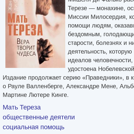
Терезе — монахине, о
Миссии Милосердия, ко
помощи людям, оказав
бездомным, голодающ
старости, болезнях и н
деятельность, котору
идеалов человечности,
удостоена Нобелевской
Издание продолжает серию «Праведники», в к
о Рауле Валленберге, Александре Мене, Аль
Мартине Лютере Кинге.
Мать Тереза
общественные деятели
социальная помощь