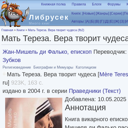
Перейти к основному содержанию
Книжная полка
Правила
Блоги
Форумы
Книги:
[Новые]
[Жанры]
[Серии]
[П
Либрусек
Авторы:
[А]
[Б]
[В]
[Г]
[Д]
[Е]
[Ж]
[З]
[И
Много книг
Вы здесь
Главная
»
Книги
»
Мать Тереза. Вера творит чудеса (fb2)
Мать Тереза. Вера творит чудеса
Жан-Мишель ди Фалько, епископ
Переводчик
Зубков
Религиоведение
Биографии и Мемуары
Католицизм
Мать Тереза. Вера творит чудеса [
Mère Teresa
ru]
923K, 163 с.
издано в 2004 г. в серии
Праведники (Текст)
Добавлена: 10.05.2025
Аннотация
Книга викарного еписк
Мишеля ди Фалько рас