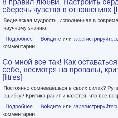
8 правил любви. Настроить сер
сберечь чувства в отношениях [li
Ведическая мудрость, исполненная в совреме
научному знанию.
Подробнее
о 8 правил любви. Настроить сердце на любовь и сберечь
Войдите
или
зарегистрируйтес
комментарии
Со мной все так! Как оставатьс
себе, несмотря на провалы, кри
[litres]
Постоянно сомневаешься в своих силах? Руг
ошибку? Критика ранит и кажется, что все вок
Подробнее
о Со мной все так! Как оставаться уверенным в себе, нес
Войдите
или
зарегистрируйтес
комментарии