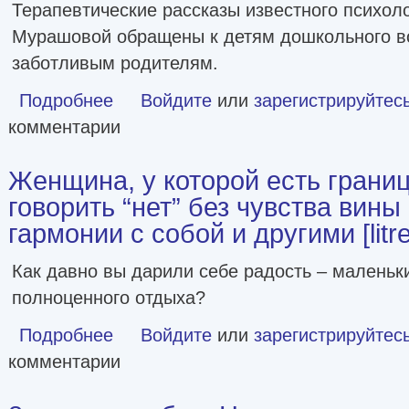
Терапевтические рассказы известного психол
Мурашовой обращены к детям дошкольного во
заботливым родителям.
Подробнее
о Рассказы со смыслом. Для мальчиков [litres]
Войдите
или
зарегистрируйтес
комментарии
Женщина, у которой есть границ
говорить “нет” без чувства вины
гармонии с собой и другими [litre
Как давно вы дарили себе радость – маленьк
полноценного отдыха?
Подробнее
о Женщина, у которой есть границы. Как научиться говори
Войдите
или
зарегистрируйтес
комментарии