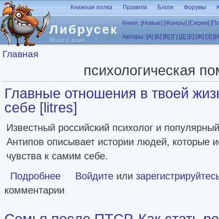
Перейти к основному содержанию
Книжная полка
Правила
Блоги
Форумы
Книги:
[Новые]
[Жанры]
[Серии]
[П
Либрусек
Авторы:
[А]
[Б]
[В]
[Г]
[Д]
[Е]
[Ж]
[З]
[И
Много книг
Вы здесь
Главная
психологическая п
Главные отношения в твоей жиз
себе [litres]
Известный российский психолог и популярны
Антипов описывает истории людей, которые 
чувства к самим себе.
Подробнее
о Главные отношения в твоей жизни. Любовь к себе [litre
Войдите
или
зарегистрируйтес
комментарии
Семья после ПТСР. Как стать р