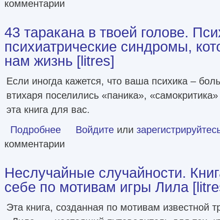
комментарии
43 таракана в твоей голове. Пс
психиатрические синдромы, кот
нам жизнь [litres]
Если иногда кажется, что ваша психика – бол
втихаря поселились «паника», «самокритика» 
эта книга для вас.
Подробнее
о 43 таракана в твоей голове. Психологические и психиа
Войдите
или
зарегистрируйтес
комментарии
Неслучайные случайности. Книг
себе по мотивам игры Лила [litre
Эта книга, созданная по мотивам известной 