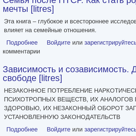
мечты [litres]
Эта книга – глубокое и всестороннее исследо
влияет на семейные отношения.
Подробнее
о Семья после ПТСР. Как стать родителем своей мечты [li
Войдите
или
зарегистрируйтес
комментарии
Зависимость и созависимость. Д
свободе [litres]
НЕЗАКОННОЕ ПОТРЕБЛЕНИЕ НАРКОТИЧЕСК
ПСИХОТРОПНЫХ ВЕЩЕСТВ, ИХ АНАЛОГОВ 
ЗДОРОВЬЮ, ИХ НЕЗАКОННЫЙ ОБОРОТ ЗАП
УСТАНОВЛЕННУЮ ЗАКОНОДАТЕЛЬСТВ
Подробнее
о Зависимость и созависимость. Диалог на пути к свободе 
Войдите
или
зарегистрируйтес