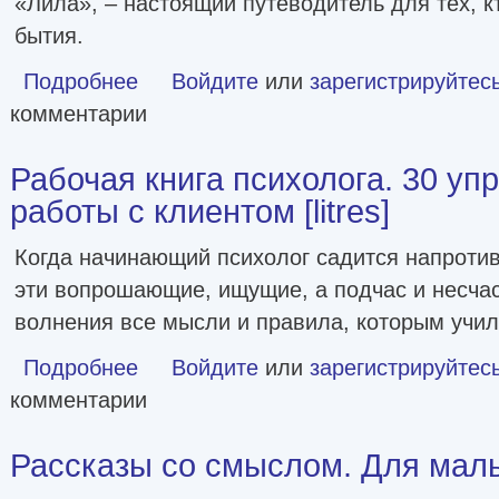
«Лила», – настоящий путеводитель для тех, к
бытия.
Подробнее
о Неслучайные случайности. Книга-путешествие к себе по
Войдите
или
зарегистрируйтес
комментарии
Рабочая книга психолога. 30 уп
работы с клиентом [litres]
Когда начинающий психолог садится напротив
эти вопрошающие, ищущие, а подчас и несчас
волнения все мысли и правила, которым учил
Подробнее
о Рабочая книга психолога. 30 упражнений для работы с к
Войдите
или
зарегистрируйтес
комментарии
Рассказы со смыслом. Для мальчи