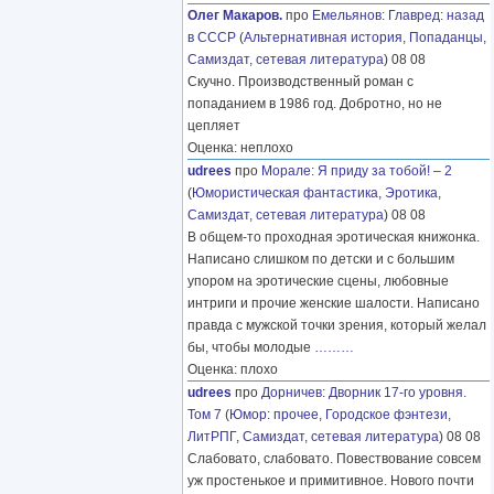
Олег Макаров.
про
Емельянов
:
Главред: назад
в СССР
(
Альтернативная история
,
Попаданцы
,
Самиздат, сетевая литература
) 08 08
Скучно. Производственный роман с
попаданием в 1986 год. Добротно, но не
цепляет
Оценка: неплохо
udrees
про
Морале
:
Я приду за тобой! – 2
(
Юмористическая фантастика
,
Эротика
,
Самиздат, сетевая литература
) 08 08
В общем-то проходная эротическая книжонка.
Написано слишком по детски и с большим
упором на эротические сцены, любовные
интриги и прочие женские шалости. Написано
правда с мужской точки зрения, который желал
бы, чтобы молодые
………
Оценка: плохо
udrees
про
Дорничев
:
Дворник 17-го уровня.
Том 7
(
Юмор: прочее
,
Городское фэнтези
,
ЛитРПГ
,
Самиздат, сетевая литература
) 08 08
Слабовато, слабовато. Повествование совсем
уж простенькое и примитивное. Нового почти