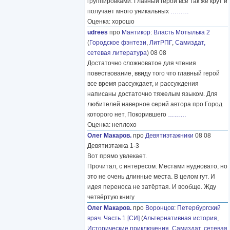
группировками. Главный герой все так же крут и
получает много уникальных
………
Оценка: хорошо
udrees
про
Мантикор
:
Власть Мотылька 2
(
Городское фэнтези
,
ЛитРПГ
,
Самиздат,
сетевая литература
) 08 08
Достаточно сложноватое для чтения
повествование, ввиду того что главный герой
все время рассуждает, и рассуждения
написаны достаточно тяжелым языком. Для
любителей наверное серий автора про Город
которого нет, Покорившего
………
Оценка: неплохо
Олег Макаров.
про
Девятиэтажники
08 08
Девятиэтажка 1-3
Вот прямо увлекает.
Прочитал, с интересом. Местами нудновато, но
это не очень длинные места. В целом гут. И
идея переноса не затёртая. И вообще. Жду
четвёртую книгу
Олег Макаров.
про
Воронцов
:
Петербургский
врач. Часть 1 [СИ]
(
Альтернативная история
,
Исторические приключения
,
Самиздат, сетевая