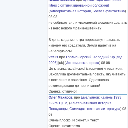
[litres с оптимизированной обложкой]
(
Альтернативная история
,
Боевая фантастика
)
08 08
не собирается ли уважаемый академик сделать
из него нового Франкенштейна?
____________________
В день, когда монстра перестанут называть
именем его создателя, Земля налетит на
небесную ось!
vitalis
про
Горлис-Горский
:
Холодний Яр [вид.
2006]
[uk] (
Историческая проза
) 08 08
Це класика української історичної літератури.
Захоплива документальна повість, яку читають
з покоління в покоління. Однозначно
рекомендовано до прочитання!
Оценка: отлично!
Олег Макаров.
про
Емельянов
:
Камень 1993.
Книга 1 [СИ]
(
Альтернативная история
,
Попаданцы
,
Самиздат, сетевая литература
) 08
08
Очень плоско. И сюжет, и текст
Оценка: нечитаемо