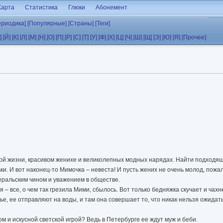
Карта
Статистика
Глюки
Абонемент
ериодика]
[Популярные]
[Страны]
[Теги]
]
[Й]
[К]
[Л]
[М]
[Н]
[О]
[П]
[Р]
[С]
[Т]
[У]
[Ф]
[Х]
[Ц]
[Ч]
[Ш]
[Щ]
[Э]
[Ю]
[Я]
[Прочее]
ой жизни, красивом женихе и великолепных модных нарядах. Найти подходящ
ки. И вот наконец-то Мимочка – невеста! И пусть жених не очень молод, пожал
неральским чином и уважением в обществе.
– все, о чем так грезила Мими, сбылось. Вот только бедняжка скучает и чахне
е, ее отправляют на воды, и там она совершает то, что никак нельзя ожидат
м и искусной светской игрой? Ведь в Петербурге ее ждут муж и беби.