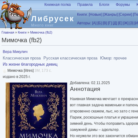
Перейти к основному содержанию
Книжная полка
Правила
Блоги
Форумы
Книги:
[Новые]
[Жанры]
[Серии]
[П
Либрусек
Авторы:
[А]
[Б]
[В]
[Г]
[Д]
[Е]
[Ж]
[З]
[И
Много книг
Вы здесь
Главная
»
Книги
»
Мимочка (fb2)
Мимочка (fb2)
Вера Микулич
Классическая проза
Русская классическая проза
Юмор: прочее
Из жизни благородных девиц
Мимочка [litres]
3M, 173 с.
издано в 2025 г.
Добавлена: 02.11.2025
Аннотация
Наивная Мимочка мечтает о прекрасн
вот главная задача маменьки и папень
откровенно скажем, лыс, но зато с ге
Париж, роскошные платья и украшения 
зимний день. Чтобы поправить здоровь
замужней дамы – адюльтер.
Но неужели это все закончится обмано