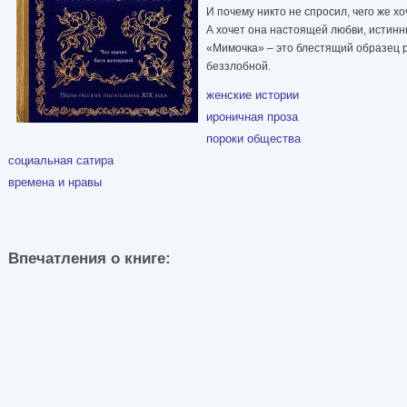
И почему никто не спросил, чего же х
А хочет она настоящей любви, истинны
«Мимочка» – это блестящий образец р
беззлобной.
женские истории
ироничная проза
пороки общества
социальная сатира
времена и нравы
Впечатления о книге: