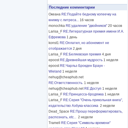
Последние комментарии
Океана
RE:Подайте бедному копеечку на
книжку с литреса...
16 часов
monochka
RE:удаление "двойников"
20 часов
Larisa_F
RE:Литературная премия имени И.А.
Ефремова
1 день
konst1
RE:Оплатил, но абонемент не
отображается
2 дня
Larisa_F
RE:Беляевская премия
4 дня
epoost
RE:Древнейшая мудрость
1 неделя
epoost
RE:Чарльз Брокден Браун -
Wieland
1 неделя
nehug@cheaphub.net
RE:Ответственность.
1 неделя
nehug@cheaphub.net
RE:Доступ
1 неделя
Larisa_F
RE:Принцесса-бродяжка
1 неделя
Larisa_F
RE:Серия "Очень прикольная книга",
издательство Азбука-классика
2 недели
Dead_Space
RE:Прошу переформатировать,
распознать, etc...
2 недели
Tramell
RE:Серия "Символы времени"