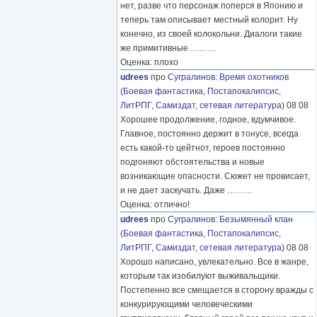
нет, разве что персонаж поперся в Японию и
теперь там описывает местный колорит. Ну
конечно, из своей колокольни. Диалоги такие
же примитивные
………
Оценка: плохо
udrees
про
Сугралинов
:
Время охотников
(
Боевая фантастика
,
Постапокалипсис
,
ЛитРПГ
,
Самиздат, сетевая литература
) 08 08
Хорошее продолжение, годное, вдумчивое.
Главное, постоянно держит в тонусе, всегда
есть какой-то цейтнот, героев постоянно
подгоняют обстоятельства и новые
возникающие опасности. Сюжет не провисает,
и не дает заскучать. Даже
………
Оценка: отлично!
udrees
про
Сугралинов
:
Безымянный клан
(
Боевая фантастика
,
Постапокалипсис
,
ЛитРПГ
,
Самиздат, сетевая литература
) 08 08
Хорошо написано, увлекательно. Все в жанре,
которым так изобилуют выживальщики.
Постепенно все смещается в сторону вражды с
конкурирующими человеческими