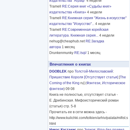
издательства "Аграф"
4 недели
Tramell
RE:Серия книг «Судьбы книг»
издательства «Книга»
4 недели
Tramell
RE:Книжная серия "Жизнь в искусстве"
издательство "Искусство"...
4 недели
Tramell
RE:Современная корейская
литература. Книжная серия...
4 недели
nehug@cheaphub.net
RE:Загадка
автора
1 месяц
Drunkenmunky
RE:/sql/
1 месяц
Впечатления о книгах
DGOBLEK
про
Толстой-Милославский
:
Пришествие Короля [Отсутствует статья]
[
The
Coming of the King
ru] (
Фэнтези
,
Историческое
фэнтези
) 09 08
Книга не полностью, отсутствует статья -
Е. Дрибинская. Мифоисторический роман
(статья) стр. 5-8
Прочитать ее в сети можна здесь -
http://www.kulichki.com/tolkien/arhiv/palata/mifist.s
html
Никос Костакис
про
Зурков
:
Игра без правил