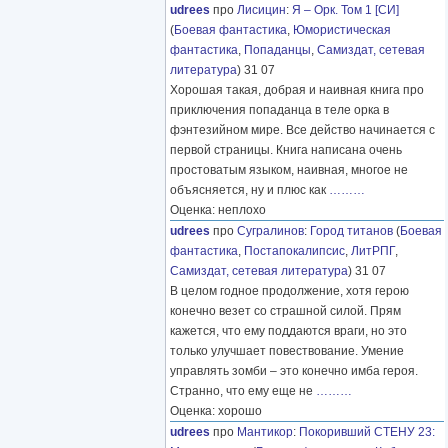
udrees
про
Лисицин
:
Я – Орк. Том 1 [СИ]
(
Боевая фантастика
,
Юмористическая
фантастика
,
Попаданцы
,
Самиздат, сетевая
литература
) 31 07
Хорошая такая, добрая и наивная книга про
приключения попаданца в теле орка в
фэнтезийном мире. Все действо начинается с
первой страницы. Книга написана очень
простоватым языком, наивная, многое не
объясняется, ну и плюс как
………
Оценка: неплохо
udrees
про
Сугралинов
:
Город титанов
(
Боевая
фантастика
,
Постапокалипсис
,
ЛитРПГ
,
Самиздат, сетевая литература
) 31 07
В целом годное продолжение, хотя герою
конечно везет со страшной силой. Прям
кажется, что ему поддаются враги, но это
только улучшает повествование. Умение
управлять зомби – это конечно имба героя.
Странно, что ему еще не
………
Оценка: хорошо
udrees
про
Мантикор
:
Покоривший СТЕНУ 23: