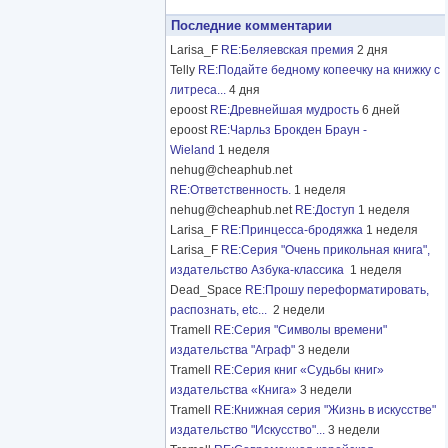
Последние комментарии
Larisa_F
RE:Беляевская премия
2 дня
Telly
RE:Подайте бедному копеечку на книжку с
литреса...
4 дня
epoost
RE:Древнейшая мудрость
6 дней
epoost
RE:Чарльз Брокден Браун -
Wieland
1 неделя
nehug@cheaphub.net
RE:Ответственность.
1 неделя
nehug@cheaphub.net
RE:Доступ
1 неделя
Larisa_F
RE:Принцесса-бродяжка
1 неделя
Larisa_F
RE:Серия "Очень прикольная книга",
издательство Азбука-классика
1 неделя
Dead_Space
RE:Прошу переформатировать,
распознать, etc...
2 недели
Tramell
RE:Серия "Символы времени"
издательства "Аграф"
3 недели
Tramell
RE:Серия книг «Судьбы книг»
издательства «Книга»
3 недели
Tramell
RE:Книжная серия "Жизнь в искусстве"
издательство "Искусство"...
3 недели