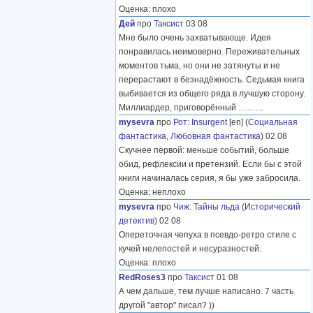
Оценка: плохо
Дей
про
Таксист
03 08
Мне было очень захватывающе. Идея
понравилась неимоверно. Переживательных
моментов тьма, но они не затянуты и не
перерастают в безнадёжность. Седьмая книга
выбивается из общего ряда в лучшую сторону.
Миллиардер, приговорённый
………
mysevra
про
Рот
:
Insurgent
[en] (
Социальная
фантастика
,
Любовная фантастика
) 02 08
Скучнее первой: меньше событий, больше
обид, рефлексии и претензий. Если бы с этой
книги начиналась серия, я бы уже забросила.
Оценка: неплохо
mysevra
про
Чиж
:
Тайны льда
(
Исторический
детектив
) 02 08
Опереточная чепуха в псевдо-ретро стиле с
кучей нелепостей и несуразностей.
Оценка: плохо
RedRoses3
про
Таксист
01 08
А чем дальше, тем лучше написано. 7 часть
другой "автор" писал? ))