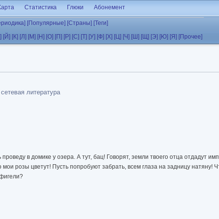
Карта
Статистика
Глюки
Абонемент
ериодика]
[Популярные]
[Страны]
[Теги]
]
[Й]
[К]
[Л]
[М]
[Н]
[О]
[П]
[Р]
[С]
[Т]
[У]
[Ф]
[Х]
[Ц]
[Ч]
[Ш]
[Щ]
[Э]
[Ю]
[Я]
[Прочее]
 сетевая литература
проведу в домике у озера. А тут, бац! Говорят, земли твоего отца отдадут имп
о мои розы цветут! Пусть попробуют забрать, всем глаза на задницу натяну! Ч
офигели?