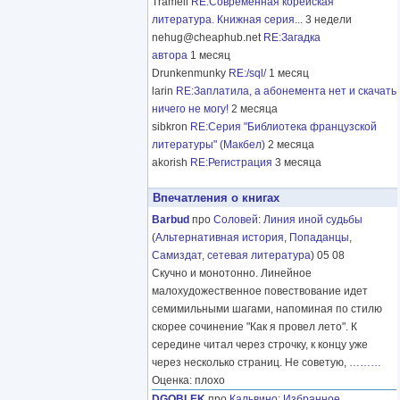
Tramell
RE:Современная корейская
литература. Книжная серия...
3 недели
nehug@cheaphub.net
RE:Загадка
автора
1 месяц
Drunkenmunky
RE:/sql/
1 месяц
larin
RE:Заплатила, а абонемента нет и скачать
ничего не могу!
2 месяца
sibkron
RE:Серия "Библиотека французской
литературы" (Макбел)
2 месяца
akorish
RE:Регистрация
3 месяца
Впечатления о книгах
Barbud
про
Соловей
:
Линия иной судьбы
(
Альтернативная история
,
Попаданцы
,
Самиздат, сетевая литература
) 05 08
Скучно и монотонно. Линейное
малохудожественное повествование идет
семимильными шагами, напоминая по стилю
скорее сочинение "Как я провел лето". К
середине читал через строчку, к концу уже
через несколько страниц. Не советую,
………
Оценка: плохо
DGOBLEK
про
Кальвино
:
Избранное