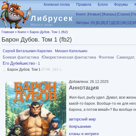
Перейти к основному содержанию
Книжная полка
Правила
Блоги
Форумы
Книги:
[Новые]
[Жанры]
[Серии]
[П
Либрусек
Авторы:
[А]
[Б]
[В]
[Г]
[Д]
[Е]
[Ж]
[З]
[И
Много книг
Вы здесь
Главная
»
Книги
»
Барон Дубов. Том 1 (fb2)
Барон Дубов. Том 1 (fb2)
Сергей Витальевич Карелин
Михаил Капелькин
Боевая фантастика
Юмористическая фантастика
Фэнтези
Самиздат,
Его Дубейшество
- 1
Барон Дубов. Том 1
874K, 191 с.
Добавлена: 26.12.2025
Аннотация
Жил-был, рыбу удил. Думал, всю жизнь 
какой-то барон. Вообще-то не для нег
барона, а потом вякай»? Вы вообще 
авторский мир
бояръаниме
кланы и интриги