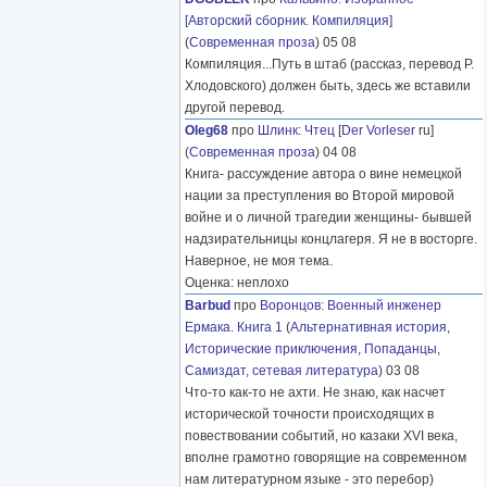
[Авторский сборник. Компиляция]
(
Современная проза
) 05 08
Компиляция...Путь в штаб (рассказ, перевод Р.
Хлодовского) должен быть, здесь же вставили
другой перевод.
Oleg68
про
Шлинк
:
Чтец
[
Der Vorleser
ru]
(
Современная проза
) 04 08
Книга- рассуждение автора о вине немецкой
нации за преступления во Второй мировой
войне и о личной трагедии женщины- бывшей
надзирательницы концлагеря. Я не в восторге.
Наверное, не моя тема.
Оценка: неплохо
Barbud
про
Воронцов
:
Военный инженер
Ермака. Книга 1
(
Альтернативная история
,
Исторические приключения
,
Попаданцы
,
Самиздат, сетевая литература
) 03 08
Что-то как-то не ахти. Не знаю, как насчет
исторической точности происходящих в
повествовании событий, но казаки XVI века,
вполне грамотно говорящие на современном
нам литературном языке - это перебор)