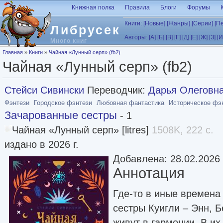
Перейти к основному содержанию
Книжная полка
Правила
Блоги
Форумы
Книги:
[Новые]
[Жанры]
[Серии]
[П
Либрусек
Авторы:
[А]
[Б]
[В]
[Г]
[Д]
[Е]
[Ж]
[З]
[И
Много книг
Вы здесь
Главная
»
Книги
»
Чайная «Лунный серп» (fb2)
Чайная «Лунный серп» (fb2)
Стейси Сивински
Переводчик:
Дарья Олеговн
Фэнтези
Городское фэнтези
Любовная фантастика
Историческое фэ
Зачарованные сестры
- 1
Чайная «Лунный серп» [litres]
1508K, 222 с.
издано в 2026 г.
Добавлена: 28.02.2026
Аннотация
Где-то в иные времена 
сестры Куигли – Энн, Б
живут в гармонии. В их