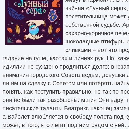
чайная «Лунный серп»,
посетительница может 
собственной судьбе. А
сахарно-коричное пече
шоколадные птифуры и
сливками – вот что пре
гадание на гуще, картах и линиях рук. Но, каж
идиллии не суждено продлиться долго: внеза
внимания городского Совета ведьм, девушки 
ли им на сделку с Советом или потерять чайн
понять, как поступить правильно, не так-то пр
они не были так разобщены: магия Энн вдруг 
писательские таланты Беатрикс наконец замеч
а Вайолет влюбляется в свободу полета под к
может, в того, кто летит под ним рядом с ней…