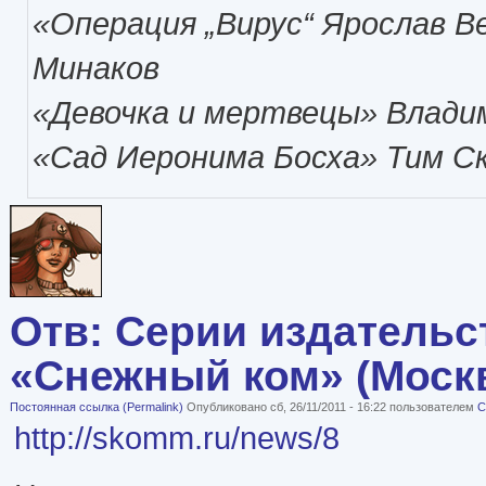
«Операция „Вирус“ Ярослав В
Минаков
«Девочка и мертвецы» Влади
«Сад Иеронима Босха» Тим С
Отв: Серии издательс
«Снежный ком» (Моск
Постоянная ссылка (Permalink)
Опубликовано сб, 26/11/2011 - 16:22 пользователем
C
http://skomm.ru/news/8