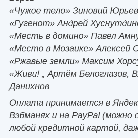
«Чужое тело» Зиновий Юрье
«Гугенот» Андрей Хуснутдин
«Месть в домино» Павел Амн
«Место в Мозаике» Алексей 
«Ржавые земли» Максим Хорс
«Живи! „ Артём Белоглазов, 
Данихнов
Оплата принимается в Яндек
Вэбманях и на PayPal (можно
любой кредитной картой, даж