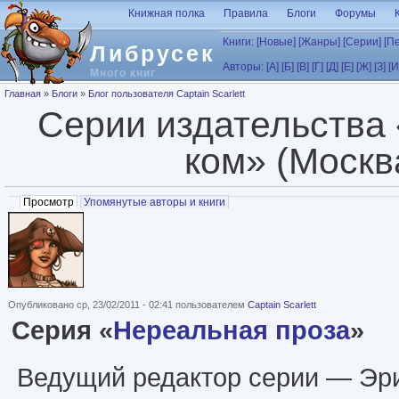
Перейти к основному содержанию
Книжная полка
Правила
Блоги
Форумы
Книги:
[Новые]
[Жанры]
[Серии]
[П
Либрусек
Авторы:
[А]
[Б]
[В]
[Г]
[Д]
[Е]
[Ж]
[З]
[И
Много книг
Вы здесь
Главная
»
Блоги
»
Блог пользователя Captain Scarlett
Серии издательства
ком» (Москв
Главные вкладки
Просмотр
(активная вкладка)
Упомянутые авторы и книги
Опубликовано ср, 23/02/2011 - 02:41 пользователем
Captain Scarlett
Серия «
Нереальная проза
»
Ведущий редактор серии — Эри