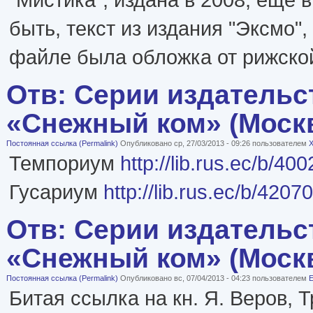
быть, текст из издания "Эксмо", 2
файле была обложка от рижской
Отв: Серии издательс
«Снежный ком» (Моск
Постоянная ссылка (Permalink)
Опубликовано ср, 27/03/2013 - 09:26 пользователем
X
Темпориум
http://lib.rus.ec/b/40
Гусариум
http://lib.rus.ec/b/4207
Отв: Серии издательс
«Снежный ком» (Моск
Постоянная ссылка (Permalink)
Опубликовано вс, 07/04/2013 - 04:23 пользователем
E
Битая ссылка на кн. Я. Веров, 