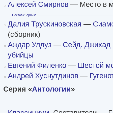
Алексей Смирнов
— Место в м
Показать
Состав сборника
Далия Трускиновская
—
Сиамс
(сборник)
Аждар Улдуз
—
Сейд. Джихад
убийцы
Евгений Филенко
—
Шестой м
Андрей Хуснутдинов
—
Гугено
Серия «
Антологии
»
Классициум
. Составители — Г