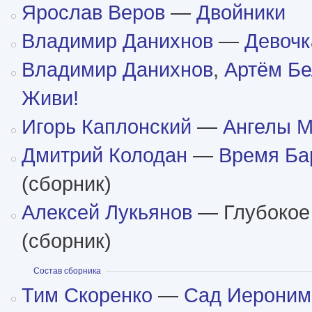
Ярослав Веров
—
Двойники
Владимир Данихнов
—
Девочк
Владимир Данихнов
,
Артём Бе
Живи!
Игорь Каплонский
—
Ангелы 
Дмитрий Колодан
—
Время Ба
(сборник)
Алексей Лукьянов
— Глубокое
(сборник)
Показать
Состав сборника
Тим Скоренко
—
Сад Иероним