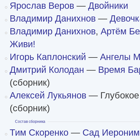
Ярослав Веров
—
Двойники
Владимир Данихнов
—
Девочк
Владимир Данихнов
,
Артём Бе
Живи!
Игорь Каплонский
—
Ангелы 
Дмитрий Колодан
—
Время Ба
(сборник)
Алексей Лукьянов
— Глубокое
(сборник)
Показать
Состав сборника
Тим Скоренко
—
Сад Иероним