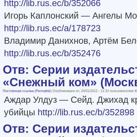
http://lib.rus.ec/b/352066
Игорь Каплонский — Ангелы М
http://lib.rus.ec/a/178723
Владимир Данихнов, Артём Бел
http://lib.rus.ec/b/352476
Отв: Серии издательс
«Снежный ком» (Моск
Постоянная ссылка (Permalink)
Опубликовано вт, 24/01/2012 - 21:32 пользователем
X
Аждар Улдуз — Сейд. Джихад к
убийцы
http://lib.rus.ec/b/352898
Отв: Серии издательс