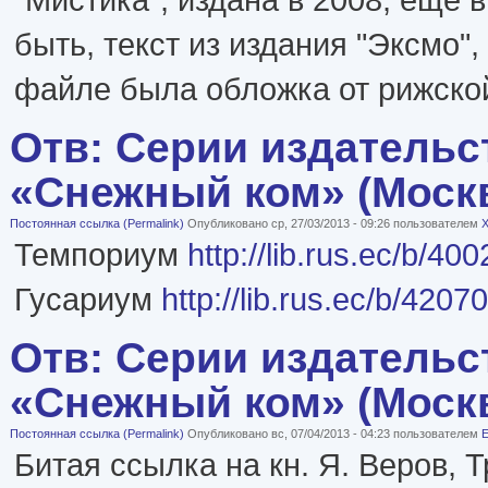
быть, текст из издания "Эксмо", 2
файле была обложка от рижской
Отв: Серии издательс
«Снежный ком» (Моск
Постоянная ссылка (Permalink)
Опубликовано ср, 27/03/2013 - 09:26 пользователем
X
Темпориум
http://lib.rus.ec/b/40
Гусариум
http://lib.rus.ec/b/4207
Отв: Серии издательс
«Снежный ком» (Моск
Постоянная ссылка (Permalink)
Опубликовано вс, 07/04/2013 - 04:23 пользователем
E
Битая ссылка на кн. Я. Веров, 