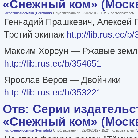
«Снежный ком» (Моск
Постоянная ссылка (Permalink)
Опубликовано пт, 03/02/2012 - 03:17 пользователем
E
Геннадий Прашкевич, Алексей 
Третий экипаж
http://lib.rus.ec/b
Максим Хорсун — Ржавые земл
http://lib.rus.ec/b/354651
Ярослав Веров — Двойники
http://lib.rus.ec/b/353221
Отв: Серии издательс
«Снежный ком» (Моск
Постоянная ссылка (Permalink)
Опубликовано чт, 22/03/2012 - 15:24 пользователем
А