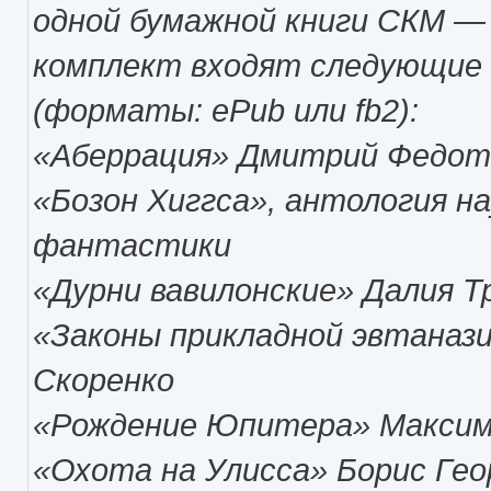
одной бумажной книги СКМ — 
комплект входят следующие
(форматы: ePub или fb2):
«Аберрация» Дмитрий Федот
«Бозон Хиггса», антология н
фантастики
«Дурни вавилонские» Далия Т
«Законы прикладной эвтаназ
Скоренко
«Рождение Юпитера» Максим
«Охота на Улисса» Борис Гео