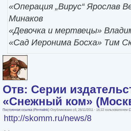
«Операция „Вирус“ Ярослав В
Минаков
«Девочка и мертвецы» Влади
«Сад Иеронима Босха» Тим С
Отв: Серии издательс
«Снежный ком» (Моск
Постоянная ссылка (Permalink)
Опубликовано сб, 26/11/2011 - 16:22 пользователем
C
http://skomm.ru/news/8