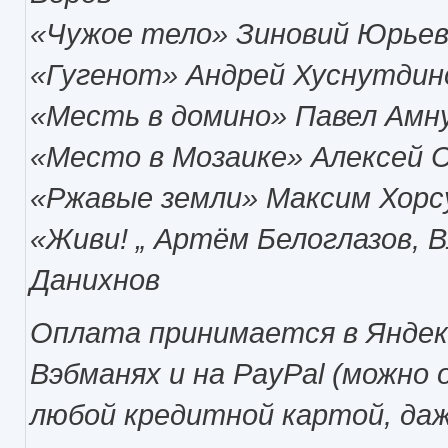
«Чужое тело» Зиновий Юрье
«Гугенот» Андрей Хуснутдин
«Месть в домино» Павел Амн
«Место в Мозаике» Алексей 
«Ржавые земли» Максим Хорс
«Живи! „ Артём Белоглазов, 
Данихнов
Оплата принимается в Яндек
Вэбманях и на PayPal (можно
любой кредитной картой, даж