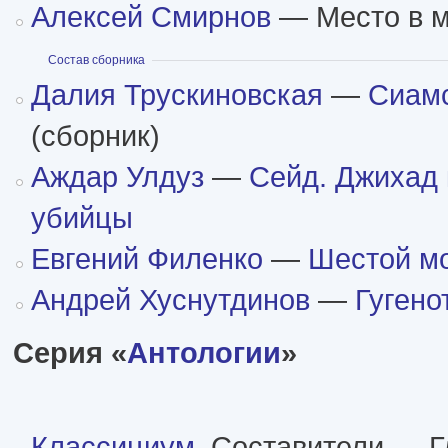
Алексей Смирнов
— Место в м
Показать
Состав сборника
Далия Трускиновская
—
Сиамс
(сборник)
Аждар Улдуз
—
Сейд. Джихад
убийцы
Евгений Филенко
—
Шестой м
Андрей Хуснутдинов
—
Гугено
Серия «
Антологии
»
Классициум
. Составители — Г