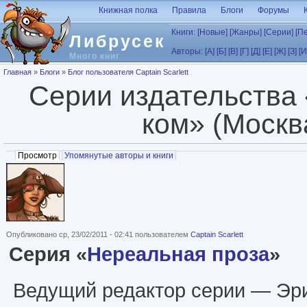
Перейти к основному содержанию
Книжная полка
Правила
Блоги
Форумы
Книги:
[Новые]
[Жанры]
[Серии]
[П
Либрусек
Авторы:
[А]
[Б]
[В]
[Г]
[Д]
[Е]
[Ж]
[З]
[И
Много книг
Вы здесь
Главная
»
Блоги
»
Блог пользователя Captain Scarlett
Серии издательства
ком» (Москв
Главные вкладки
Просмотр
(активная вкладка)
Упомянутые авторы и книги
Опубликовано ср, 23/02/2011 - 02:41 пользователем
Captain Scarlett
Серия «
Нереальная проза
»
Ведущий редактор серии — Эри