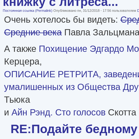
книжку с литреса...
Постоянная ссылка (Permalink)
Опубликовано пн, 31/12/2018 - 17:56 пользователем
Очень хотелось бы видеть:
Сре
Средние века
Павла Зальцмана
А также
Похищение Эдгардо М
Керцера,
ОПИСАНИЕ РЕТРИТА, заведени
умалишенных из Общества Дру
Тьюка
и
Айн Рэнд. Сто голосов
Скотта
RE:Подайте бедному 