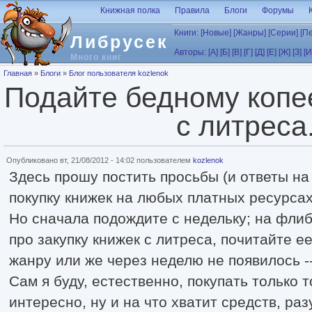
Перейти к основному содержанию
Книжная полка
Правила
Блоги
Форумы
Книги:
[Новые]
[Жанры]
[Серии]
[П
Либрусек
Авторы:
[А]
[Б]
[В]
[Г]
[Д]
[Е]
[Ж]
[З]
[И
Много книг
Вы здесь
Главная
»
Блоги
»
Блог пользователя kozlenok
Подайте бедному копее
с литреса.
Опубликовано вт, 21/08/2012 - 14:02 пользователем
kozlenok
Здесь прошу постить просьбы (и ответы на 
покупку книжек на любых платных ресурсах
Но сначала подождите с недельку; на флиб
про закупку книжек с литреса, почитайте ее
жанру или же через неделю не появилось --
Сам я буду, естественно, покупать только 
интересно, ну и на что хватит средств, ра