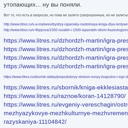
утопающих... ну вы поняли.
Вот то, что есть в запросах, но пока не залито (запрошенные, но не залиты
http://www.litres.ru/s-a-matveev/bystryy-ispanskiy-nastolnaya-kniga-dlya-lentyae
http://www.litres.ru/v-filippova/1500-russkih-i-1500-ispanskih-idiom-frazeologiz
https://www.litres.ru/dzhordzh-martin/igra-pr
https://www.litres.ru/dzhordzh-martin/igra-pr
https://www.litres.ru/dzhordzh-martin/igra-pr
https://www.litres.ru/dzhordzh-martin/igra-pr
https://www.litres.ru/sbornik-statey/prepodobnyy-simeon-novyy-bogoslov-i-eg
https://www.litres.ru/sbornik/kniga-ekklesias
https://www.litres.ru/raznoe/koran-14128790/
https://www.litres.ru/evgeniy-vereschagin/ost
mezhyazykovye-mezhkulturnye-mezhvremenny
razyskaniya-11104842/