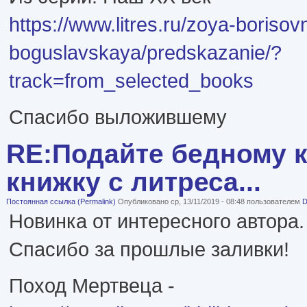
https://www.litres.ru/zoya-borisov
boguslavskaya/predskazanie/?
track=from_selected_books
Спасибо выложившему
RE:Подайте бедному к
книжку с литреса...
Постоянная ссылка (Permalink)
Опубликовано ср, 13/11/2019 - 08:48 пользователем
Новинка от интересного автора.
Спасибо за прошлые заливки!
Поход Мертвеца -