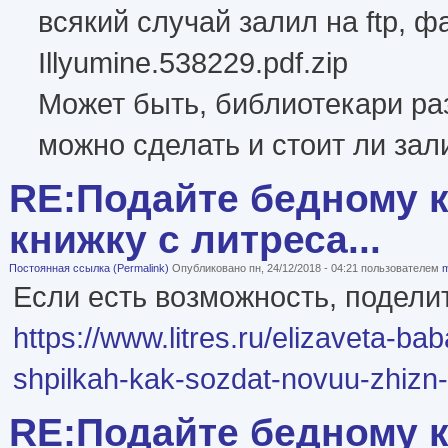
всякий случай залил на ftp, ф
Illyumine.538229.pdf.zip
Может быть, библиотекари раз
можно сделать и стоит ли зал
RE:Подайте бедному к
книжку с литреса...
Постоянная ссылка (Permalink)
Опубликовано пн, 24/12/2018 - 04:21 пользователем
m
Если есть возможность, подели
https://www.litres.ru/elizaveta-b
shpilkah-kak-sozdat-novuu-zhizn-
RE:Подайте бедному к