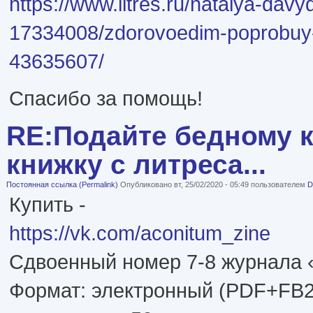
https://www.litres.ru/natalya-davy
17334008/zdorovoedim-poprobuy-
43635607/
Спасибо за помощь!
RE:Подайте бедному к
книжку с литреса...
Постоянная ссылка (Permalink)
Опубликовано вт, 25/02/2020 - 05:49 пользователем
D
Купить -
https://vk.com/aconitum_zine
Сдвоенный номер 7-8 журнала 
Формат: электронный (PDF+FB2