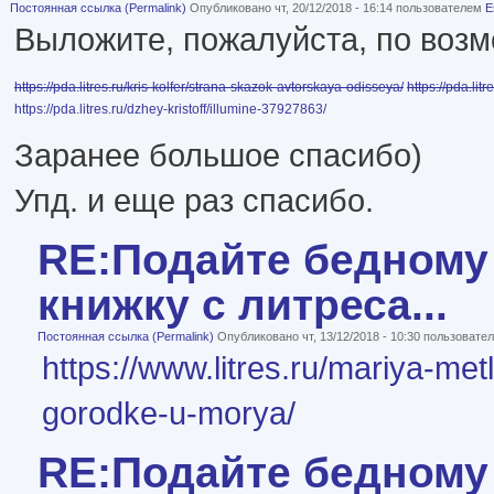
Постоянная ссылка (Permalink)
Опубликовано чт, 20/12/2018 - 16:14 пользователем
E
Выложите, пожалуйста, по возм
https://pda.litres.ru/kris-kolfer/strana-skazok-avtorskaya-odisseya/
https://pda.litr
https://pda.litres.ru/dzhey-kristoff/illumine-37927863/
Заранее большое спасибо)
Упд. и еще раз спасибо.
RE:Подайте бедному 
книжку с литреса...
Постоянная ссылка (Permalink)
Опубликовано чт, 13/12/2018 - 10:30 пользоват
https://www.litres.ru/mariya-met
gorodke-u-morya/
RE:Подайте бедному 