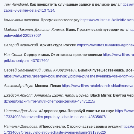
Том Чатфилд.
Как превратить случайные записи в великие дела
https://
zapisi-v-velikie-dela-24137514/
Коллектив авторов.
Прогулки по зоопарку
https://www.litres.ru/kollektiv-a
Мадлен Пакетт, Джастин Хэммек.
Вино. Практический путеводитель
htt
putevoditel-22053706/
Валерий Агронский.
Архитектура России
https://www.litres.ru/valeriy-agronsk
Ник Селак.
Сердце и мозг. Охотники за приключениями
https://www.litres.
priklucheniyami-43701760/
Сергей Болушевский, Юрий Андрушкевич.
Библия путешественника. Всё о
https://www.litres.ru/sergey-bolushevskiy/bibliya-puteshestvennika-vse-o-tom-k
Александр Шкут.
Москва–Пекин
https://www.litres.ru/aleksandr-shkut/moskv
Джейсон Арнопп, Аннабель Джонс, Чарли Брукер.
Black Mirror. Внутри Че
dzhons/black-mirror-vnutri-chernogo-zerkala-43471215/
Наталья Давыдова.
#Здоровоедим. Попробуй счастье на вкус
https://www
17334008/zdorovoedim-poprobuy-schaste-na-vkus-43635607/
Наталья Давыдова.
#Прессуйтело. Строй счастье своими руками
https:/
17334008/pressuytelo-stroy-schaste-svoimi-rukami-39139522/