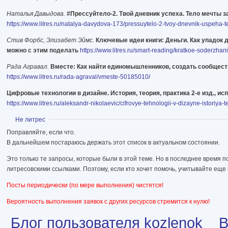
Наталья Давыдова.
#Прессуйтело-2. Твой дневник успеха. Тело мечты з
https://www.litres.ru/natalya-davydova-173/pressuytelo-2-tvoy-dnevnik-uspeha
Стив Форбс, Элизабет Эймс.
Ключевые идеи книги: Деньги. Как упадок 
можно с этим поделать
https://www.litres.ru/smart-reading/kratkoe-soderzha
Рада Агравал.
Вместе: Как найти единомышленников, создать сообщест
https://www.litres.ru/rada-agraval/vmeste-50185010/
Цифровые технологии в дизайне. История, теория, практика 2-е изд., ис
https://www.litres.ru/aleksandr-nikolaevic/cifrovye-tehnologii-v-dizayne-istoriya-
Показать
Не литрес
Поправляйте, если что.
В дальнейшем постараюсь держать этот список в актуальном состоянии.
Это только те запросы, которые были в этой теме. Но в последнее время п
литресовскими ссылками. Поэтому, если кто хочет помочь, учитывайте ещ
Посты периодически (по мере выполнения) чистятся!
Вероятность выполнения заявок с других ресурсов стремится к нулю!
Блог пользователя kozlenok
В