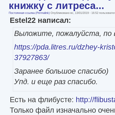
книжку с литреса...
Постоянная ссылка (Permalink)
Опубликовано вс, 13/01/2019 - 16:52 пользоват
Estel22 написал:
Выложите, пожалуйста, по 
https://pda.litres.ru/dzhey-krist
37927863/
Заранее большое спасибо)
Упд. и еще раз спасибо.
Есть на флибусте:
http://flibu
Только файл изначально очен