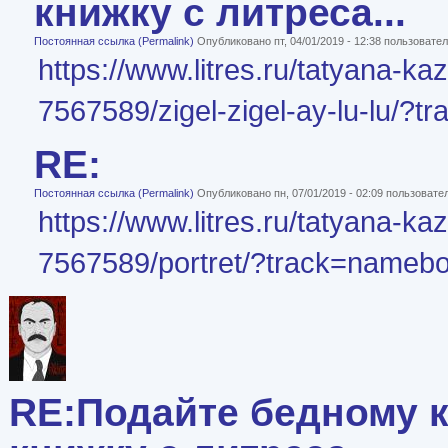
книжку с литреса...
Постоянная ссылка (Permalink)
Опубликовано пт, 04/01/2019 - 12:38 пользоват
https://www.litres.ru/tatyana-ka
7567589/zigel-zigel-ay-lu-lu/?
RE:
Постоянная ссылка (Permalink)
Опубликовано пн, 07/01/2019 - 02:09 пользоват
https://www.litres.ru/tatyana-ka
7567589/portret/?track=namebo
RE:Подайте бедному к