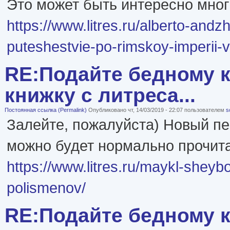
Это может быть интересно мног
https://www.litres.ru/alberto-andz
puteshestvie-po-rimskoy-imperii-
RE:Подайте бедному к
книжку с литреса...
Постоянная ссылка (Permalink)
Опубликовано чт, 14/03/2019 - 22:07 пользователем
s
Залейте, пожалуйста) Новый пе
можно будет нормально прочита
https://www.litres.ru/maykl-sheyb
polismenov/
RE:Подайте бедному к