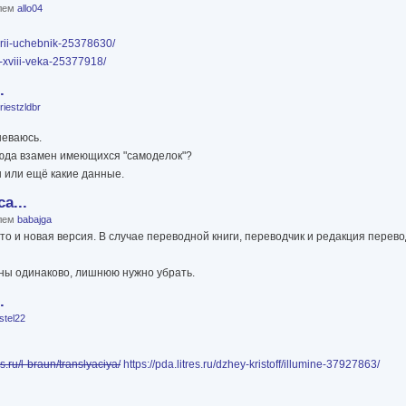
елем
allo04
tarii-uchebnik-25378630/
a-xviii-veka-25377918/
.
riestzldbr
неваюсь.
 сюда взамен имеющихся "самоделок"?
ы или ещё какие данные.
а...
елем
babajga
 что и новая версия. В случае переводной книги, переводчик и редакция перев
ены одинаково, лишнюю нужно убрать.
.
stel22
es.ru/l-braun/translyaciya/
https://pda.litres.ru/dzhey-kristoff/illumine-37927863/