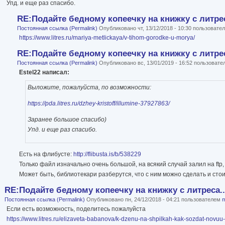
Упд. и еще раз спасибо.
RE:Подайте бедному копеечку на книжку с литрес
Постоянная ссылка (Permalink)
Опубликовано чт, 13/12/2018 - 10:30 пользоват
https://www.litres.ru/mariya-metlickaya/v-tihom-gorodke-u-morya/
RE:Подайте бедному копеечку на книжку с литрес
Постоянная ссылка (Permalink)
Опубликовано вс, 13/01/2019 - 16:52 пользоват
Estel22 написал:
Выложите, пожалуйста, по возможности:
https://pda.litres.ru/dzhey-kristoff/illumine-37927863/
Заранее большое спасибо)
Упд. и еще раз спасибо.
Есть на флибусте:
http://flibusta.is/b/538229
Только файл изначально очень большой, на всякий случай залил на ftp, 
Может быть, библиотекари разберутся, что с ним можно сделать и стои
RE:Подайте бедному копеечку на книжку с литреса..
Постоянная ссылка (Permalink)
Опубликовано пн, 24/12/2018 - 04:21 пользователем
m
Если есть возможность, поделитесь пожалуйста
https://www.litres.ru/elizaveta-babanova/k-dzenu-na-shpilkah-kak-sozdat-novuu-