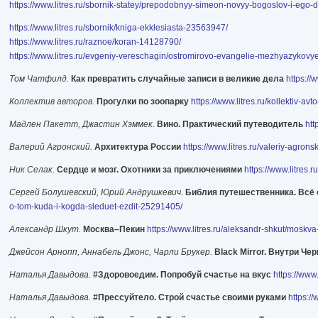
https://www.litres.ru/sbornik-statey/prepodobnyy-simeon-novyy-bogoslov-i-eg
https://www.litres.ru/sbornik/kniga-ekklesiasta-23563947/
https://www.litres.ru/raznoe/koran-14128790/
https://www.litres.ru/evgeniy-vereschagin/ostromirovo-evangelie-mezhyazyko
Том Чатфилд.
Как превратить случайные записи в великие дела
https://
Коллектив авторов.
Прогулки по зоопарку
https://www.litres.ru/kollektiv-a
Мадлен Пакетт, Джастин Хэммек.
Вино. Практический путеводитель
htt
Валерий Агронский.
Архитектура России
https://www.litres.ru/valeriy-agronsk
Ник Селак.
Сердце и мозг. Охотники за приключениями
https://www.litres
Сергей Болушевский, Юрий Андрушкевич.
Библия путешественника. Всё о
o-tom-kuda-i-kogda-sleduet-ezdit-25291405/
Александр Шкут.
Москва–Пекин
https://www.litres.ru/aleksandr-shkut/moskv
Джейсон Арнопп, Аннабель Джонс, Чарли Брукер.
Black Mirror. Внутри Че
Наталья Давыдова.
#Здоровоедим. Попробуй счастье на вкус
https://ww
Наталья Давыдова.
#Прессуйтело. Строй счастье своими руками
https:/