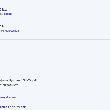
а...
елем
нэнси
а...
елем
Моржехрен
файл Illyumine.538229.pdf.zip
т ли заливать.
.
erryalbumen
zhizn-i-delo-mecht/