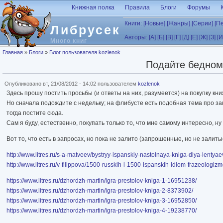
Перейти к основному содержанию
Книжная полка
Правила
Блоги
Форумы
Книги:
[Новые]
[Жанры]
[Серии]
[П
Либрусек
Авторы:
[А]
[Б]
[В]
[Г]
[Д]
[Е]
[Ж]
[З]
[И
Много книг
Вы здесь
Главная
»
Блоги
»
Блог пользователя kozlenok
Подайте бедному
Опубликовано вт, 21/08/2012 - 14:02 пользователем
kozlenok
Здесь прошу постить просьбы (и ответы на них, разумеется) на покупку кн
Но сначала подождите с недельку; на флибусте есть подобная тема про зак
тогда постите сюда.
Сам я буду, естественно, покупать только то, что мне самому интересно, ну
Вот то, что есть в запросах, но пока не залито (запрошенные, но не залиты
http://www.litres.ru/s-a-matveev/bystryy-ispanskiy-nastolnaya-kniga-dlya-lentyae
http://www.litres.ru/v-filippova/1500-russkih-i-1500-ispanskih-idiom-frazeologiz
https://www.litres.ru/dzhordzh-martin/igra-prestolov-kniga-1-16951238/
https://www.litres.ru/dzhordzh-martin/igra-prestolov-kniga-2-8373902/
https://www.litres.ru/dzhordzh-martin/igra-prestolov-kniga-3-16952850/
https://www.litres.ru/dzhordzh-martin/igra-prestolov-kniga-4-19238770/