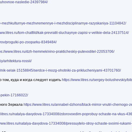
o-duhovnoe-nasledie-24397984/
vye-mezhkulturnye-mezhvremennye-i-mezhdisciplinarnye-razyskaniya-11104842/
www.litres.ru/tom-chatfild/kak-prevratit-sluchaynye-zapisi-v-velikie-dela-24137514/
vtorov/progulki-po-zooparku-8349484/
ps://www.litres.ru/dzh-hemmek/vino-prakticheskiy-putevoditel-22053706/
iy/arhitektura-rossii/
.ru/nik-selak-15158845/serdce-i-mozg-ohotniki-za-priklucheniyami-43701760/
 том, куда и когда следует ездить
https://www.litres.ru/sergey-bolushevskiy/b
a-pekin-17166022/
рного Зеркала
https://www.litres.ru/annabel-dzhons/black-mirror-vnutri-chernogo-
w.litres.ru/natalya-davydova-17334008/zdorovoedim-poprobuy-schaste-na-vkus-43
/www.litres.ru/natalya-davydova-17334008/pressuytelo-stroy-schaste-svoimi-rukam