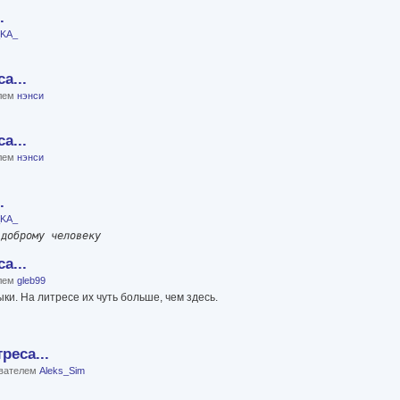
.
_KA_
а...
елем
нэнси
а...
елем
нэнси
.
_KA_
 доброму человеку
а...
елем
gleb99
ыки. На литресе их чуть больше, чем здесь.
реса...
ователем
Aleks_Sim