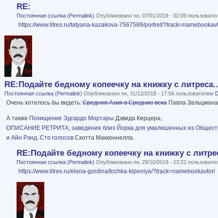
RE:
Постоянная ссылка (Permalink)
Опубликовано пн, 07/01/2019 - 02:09 пользоват
https://www.litres.ru/tatyana-kazakova-7567589/portret/?track=namebookavt
RE:Подайте бедному копеечку на книжку с литреса..
Постоянная ссылка (Permalink)
Опубликовано пн, 31/12/2018 - 17:56 пользователем
Очень хотелось бы видеть:
Средняя Азия в Средние века
Павла Зальцмана
А также
Похищение Эдгардо Мортары
Дэвида Керцера,
ОПИСАНИЕ РЕТРИТА, заведения близ Йорка для умалишенных из Обществ
и
Айн Рэнд. Сто голосов
Скотта Макконнелла.
RE:Подайте бедному копеечку на книжку с литрес
Постоянная ссылка (Permalink)
Опубликовано пн, 29/10/2018 - 23:22 пользоват
https://www.litres.ru/elena-gordina/tochka-kipeniya/?track=namebookavtori