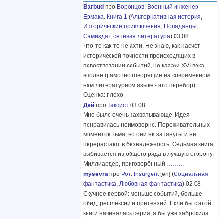
Barbud
про
Воронцов
:
Военный инженер
Ермака. Книга 1
(
Альтернативная история
,
Исторические приключения
,
Попаданцы
,
Самиздат, сетевая литература
) 03 08
Что-то как-то не ахти. Не знаю, как насчет
исторической точности происходящих в
повествовании событий, но казаки XVI века,
вполне грамотно говорящие на современном
нам литературном языке - это перебор)
Оценка: плохо
Дей
про
Таксист
03 08
Мне было очень захватывающе. Идея
понравилась неимоверно. Переживательных
моментов тьма, но они не затянуты и не
перерастают в безнадёжность. Седьмая книга
выбивается из общего ряда в лучшую сторону.
Миллиардер, приговорённый
………
mysevra
про
Рот
:
Insurgent
[en] (
Социальная
фантастика
,
Любовная фантастика
) 02 08
Скучнее первой: меньше событий, больше
обид, рефлексии и претензий. Если бы с этой
книги начиналась серия, я бы уже забросила.