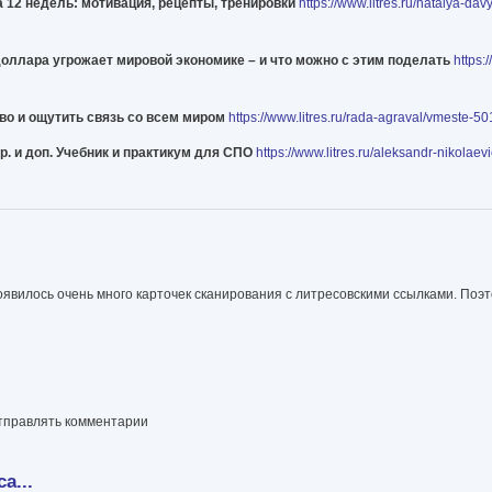
а 12 недель: мотивация, рецепты, тренировки
https://www.litres.ru/natalya-da
доллара угрожает мировой экономике – и что можно с этим поделать
https:
во и ощутить связь со всем миром
https://www.litres.ru/rada-agraval/vmeste-5
пр. и доп. Учебник и практикум для СПО
https://www.litres.ru/aleksandr-nikolaevi
оявилось очень много карточек сканирования с литресовскими ссылками. Поэто
отправлять комментарии
а...