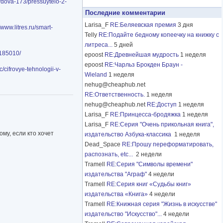
vydova-173/pressuytelo-2-
Последние комментарии
Larisa_F
RE:Беляевская премия
3 дня
//www.litres.ru/smart-
Telly
RE:Подайте бедному копеечку на книжку с
литреса...
5 дней
0185010/
epoost
RE:Древнейшая мудрость
1 неделя
epoost
RE:Чарльз Брокден Браун -
c/cifrovye-tehnologii-v-
Wieland
1 неделя
nehug@cheaphub.net
RE:Ответственность.
1 неделя
nehug@cheaphub.net
RE:Доступ
1 неделя
Larisa_F
RE:Принцесса-бродяжка
1 неделя
Larisa_F
RE:Серия "Очень прикольная книга",
му, если кто хочет
издательство Азбука-классика
1 неделя
Dead_Space
RE:Прошу переформатировать,
распознать, etc...
2 недели
Tramell
RE:Серия "Символы времени"
издательства "Аграф"
4 недели
Tramell
RE:Серия книг «Судьбы книг»
издательства «Книга»
4 недели
Tramell
RE:Книжная серия "Жизнь в искусстве"
издательство "Искусство"...
4 недели