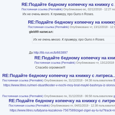
RE:Подайте бедному копеечку на книжку с 
Постоянная ссылка (Permalink)
Опубликовано вс, 02/12/2018 - 12:27 
Их не очень много. К примеру, про Guns n Roses.
RE:Подайте бедному копеечку на книжку 
Постоянная ссылка (Permalink)
Опубликовано чт, 13/12/2018 - 12
gleb99 написал:
Их не очень много. К примеру, про Guns n Roses.
Да
http://lib.rus.ec/b/663897
RE:Подайте бедному копеечку на книж
Постоянная ссылка (Permalink)
Опубликовано чт, 13/12/2018
Спасибо огромное!!!
RE:Подайте бедному копеечку на книжку с литреса..
Постоянная ссылка (Permalink)
Опубликовано пн, 31/12/2018 - 04:38 пользователем
B
https://www.litres.ru/meri-stuart/koster-v-nochi-moy-brat-maykl-bashnya-iz-s
Постоянная ссылка (Permalink)
Опубликовано пн, 31/12/2018 - 06:58 пользователем
g
RE:Подайте бедному копеечку на книжку с литрес
Постоянная ссылка (Permalink)
Опубликовано пт, 04/01/2019 - 12:38 пользоват
https://www.litres.ru/tatyana-kazakova-7567589/zigel-zigel-ay-lu-lu/?track