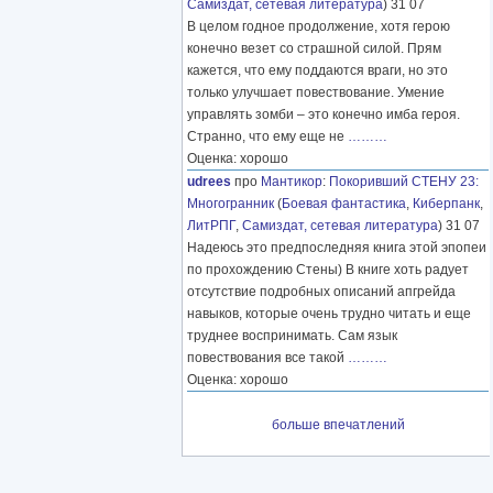
Самиздат, сетевая литература
) 31 07
В целом годное продолжение, хотя герою
конечно везет со страшной силой. Прям
кажется, что ему поддаются враги, но это
только улучшает повествование. Умение
управлять зомби – это конечно имба героя.
Странно, что ему еще не
………
Оценка: хорошо
udrees
про
Мантикор
:
Покоривший СТЕНУ 23:
Многогранник
(
Боевая фантастика
,
Киберпанк
,
ЛитРПГ
,
Самиздат, сетевая литература
) 31 07
Надеюсь это предпоследняя книга этой эпопеи
по прохождению Стены) В книге хоть радует
отсутствие подробных описаний апгрейда
навыков, которые очень трудно читать и еще
труднее воспринимать. Сам язык
повествования все такой
………
Оценка: хорошо
больше впечатлений