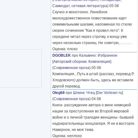
Самиздат, сетевая литература
) 05 08
Скучно и монотонно. Линейное
малохудожественное повествование идет
семимильными шагами, напоминая по стилю
скорее сочинение "Как я провел лето". К
середине читал через строчку, к концу уже
через несколько страниц. Не советую,
………
Оценка: плохо
DGOBLEK
про
Кальвино
:
Избранное
[Авторский сборник. Компиляция]
(
Современная проза
) 05 08
Компиляция...Путь в штаб (рассказ, перевод Р.
Хлодовского) должен быть, здесь же вставили
другой перевод.
Oleg68
про
Шлинк
:
Чтец
[
Der Vorleser
ru]
(
Современная проза
) 04 08
Книга- рассуждение автора о вине немецкой
нации за преступления во Второй мировой
войне и о личной трагедии женщины- бывшей
надзирательницы концлагеря. Я не в восторге.
Наверное, не моя тема.
Оценка: неплохо