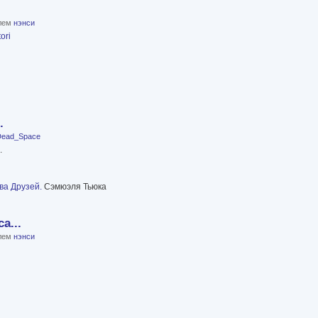
елем
нэнси
ori
.
Dead_Space
.
а Друзей.
Сэмюэля Тьюка
а...
елем
нэнси