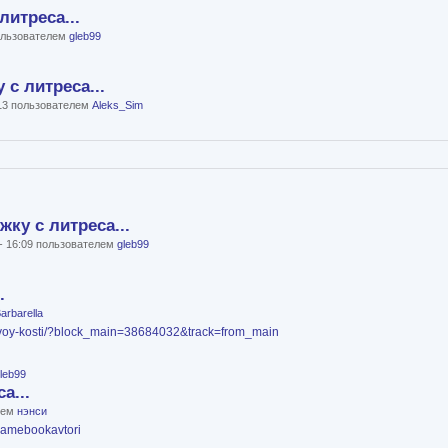
литреса...
пользователем
gleb99
с литреса...
:13 пользователем
Aleks_Sim
ку с литреса...
 - 16:09 пользователем
gleb99
.
arbarella
lonovoy-kosti/?block_main=38684032&track=from_main
leb99
а...
елем
нэнси
=namebookavtori