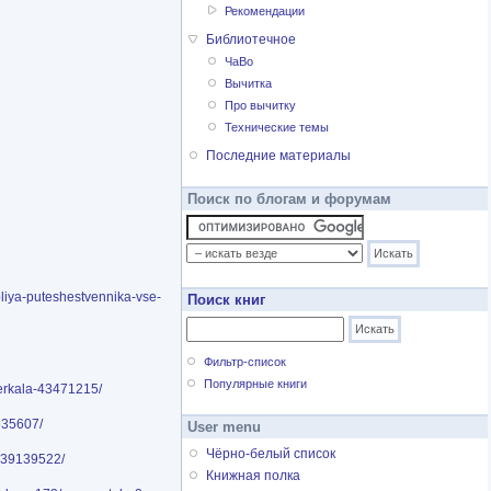
Рекомендации
Библиотечное
ЧаВо
Вычитка
Про вычитку
Технические темы
Последние материалы
Поиск по блогам и форумам
ibliya-puteshestvennika-vse-
Поиск книг
Фильтр-список
Популярные книги
zerkala-43471215/
635607/
User menu
Чёрно-белый список
i-39139522/
Книжная полка