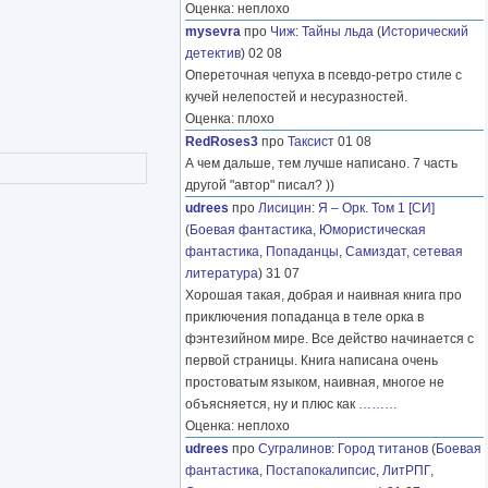
Оценка: неплохо
mysevra
про
Чиж
:
Тайны льда
(
Исторический
детектив
) 02 08
Опереточная чепуха в псевдо-ретро стиле с
кучей нелепостей и несуразностей.
Оценка: плохо
RedRoses3
про
Таксист
01 08
А чем дальше, тем лучше написано. 7 часть
другой "автор" писал? ))
udrees
про
Лисицин
:
Я – Орк. Том 1 [СИ]
(
Боевая фантастика
,
Юмористическая
фантастика
,
Попаданцы
,
Самиздат, сетевая
литература
) 31 07
Хорошая такая, добрая и наивная книга про
приключения попаданца в теле орка в
фэнтезийном мире. Все действо начинается с
первой страницы. Книга написана очень
простоватым языком, наивная, многое не
объясняется, ну и плюс как
………
Оценка: неплохо
udrees
про
Сугралинов
:
Город титанов
(
Боевая
фантастика
,
Постапокалипсис
,
ЛитРПГ
,