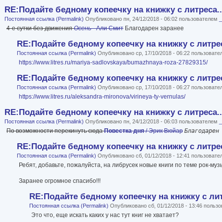
RE:Подайте бедному копеечку на книжку с литреса..
Постоянная ссылка (Permalink)
Опубликовано пн, 24/12/2018 - 06:02 пользователем
4-е сутки без движения
Осень
- Али Смит
Благодарен заранее
RE:Подайте бедному копеечку на книжку с литрес
Постоянная ссылка (Permalink)
Опубликовано ср, 17/10/2018 - 06:22 пользоват
https://www.litres.ru/mariya-sadlovskaya/bumazhnaya-roza-27829315/
RE:Подайте бедному копеечку на книжку с литрес
Постоянная ссылка (Permalink)
Опубликовано ср, 17/10/2018 - 06:27 пользоват
https://www.litres.ru/aleksandra-mironova/virineya-ty-vernulas/
RE:Подайте бедному копеечку на книжку с литреса..
Постоянная ссылка (Permalink)
Опубликовано пн, 24/12/2018 - 06:03 пользователем
По возможности перекинуть сюда
Повестка дня
/ Эрик Вюйар
Благодарен
RE:Подайте бедному копеечку на книжку с литрес
Постоянная ссылка (Permalink)
Опубликовано сб, 01/12/2018 - 12:41 пользоват
Ребят, добавьте, пожалуйста, на либрусек новые книги по теме рок-муз
Заранее огромное спасибо!!!
RE:Подайте бедному копеечку на книжку с лит
Постоянная ссылка (Permalink)
Опубликовано сб, 01/12/2018 - 13:46 польз
Это что, еще искать каких у нас тут книг не хватает?