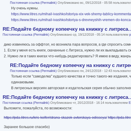
Постоянная ссылка (Permalink)
Опубликовано вс, 09/12/2018 - 05:58 пользоват
Ну очень нужны.
https://www.litres.ru/mihail-ivashko/istoriya-xix-vek-shemy-tablicy-kommen
https://www.litres.ru/mihail-ivashko/istoriya-s-drevneyshih-vremen-do-konc
RE:Подайте бедному копеечку на книжку с литреса..
Постоянная ссылка (Permalink)
Опубликовано ср, 19/12/2018 - 05:14 пользователем
p
дико извиняюсь за оффтоп, но возникла пара вопросов, а где спросить сом
1. Если у меня есть книги, скачанные с Литреса, нужно ли их выкладывать
2. Нужно ли в таких книгах что-нибудь редактировать? Я имею в виду, жанр
RE:Подайте бедному копеечку на книжку с литрес
Постоянная ссылка (Permalink)
Опубликовано пн, 24/12/2018 - 12:43 пользоват
Только если "самоделка" худшего качества и точно такого-же издания,
одинаковыми.
В литресных версиях авторская и издательская серия обычно заполн
RE:Подайте бедному копеечку на книжку с литреса..
Постоянная ссылка (Permalink)
Опубликовано чт, 20/12/2018 - 16:14 пользователем
E
Выложите, пожалуйста, по возможности:
https://pda.litres.ru/kris-kolfer/strana-skazok-avtorskaya-odisseya/
https://pda.litr
Заранее большое спасибо)