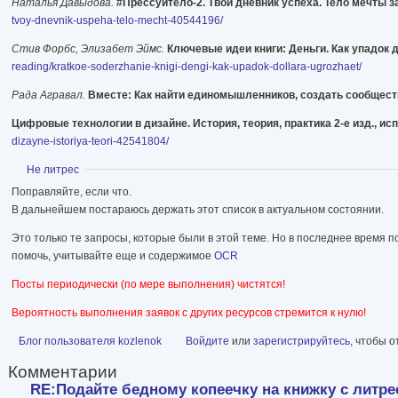
Наталья Давыдова.
#Прессуйтело-2. Твой дневник успеха. Тело мечты з
tvoy-dnevnik-uspeha-telo-mecht-40544196/
Стив Форбс, Элизабет Эймс.
Ключевые идеи книги: Деньги. Как упадок 
reading/kratkoe-soderzhanie-knigi-dengi-kak-upadok-dollara-ugrozhaet/
Рада Агравал.
Вместе: Как найти единомышленников, создать сообщест
Цифровые технологии в дизайне. История, теория, практика 2-е изд., ис
dizayne-istoriya-teori-42541804/
Показать
Не литрес
Поправляйте, если что.
В дальнейшем постараюсь держать этот список в актуальном состоянии.
Это только те запросы, которые были в этой теме. Но в последнее время п
помочь, учитывайте еще и содержимое
OCR
Посты периодически (по мере выполнения) чистятся!
Вероятность выполнения заявок с других ресурсов стремится к нулю!
Блог пользователя kozlenok
Войдите
или
зарегистрируйтесь
, чтобы 
Комментарии
RE:Подайте бедному копеечку на книжку с литрес