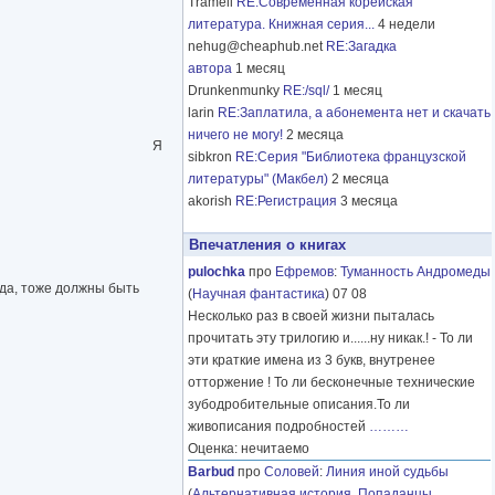
Tramell
RE:Современная корейская
литература. Книжная серия...
4 недели
nehug@cheaphub.net
RE:Загадка
автора
1 месяц
Drunkenmunky
RE:/sql/
1 месяц
larin
RE:Заплатила, а абонемента нет и скачать
ничего не могу!
2 месяца
Я
sibkron
RE:Серия "Библиотека французской
литературы" (Макбел)
2 месяца
akorish
RE:Регистрация
3 месяца
Впечатления о книгах
pulochka
про
Ефремов
:
Туманность Андромеды
ода, тоже должны быть
(
Научная фантастика
) 07 08
Несколько раз в своей жизни пыталась
прочитать эту трилогию и......ну никак.! - То ли
эти краткие имена из 3 букв, внутренее
отторжение ! То ли бесконечные технические
зубодробительные описания.То ли
живописания подробностей
………
Оценка: нечитаемо
Barbud
про
Соловей
:
Линия иной судьбы
(
Альтернативная история
,
Попаданцы
,