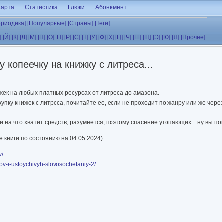
Карта
Статистика
Глюки
Абонемент
ериодика]
[Популярные]
[Страны]
[Теги]
]
[Й]
[К]
[Л]
[М]
[Н]
[О]
[П]
[Р]
[С]
[Т]
[У]
[Ф]
[Х]
[Ц]
[Ч]
[Ш]
[Щ]
[Э]
[Ю]
[Я]
[Прочее]
 копеечку на книжку с литреса...
ижек на любых платных ресурсах от литреса до амазона.
упку книжек с литреса, почитайте ее, если не проходит по жанру или же чере
 и на что хватит средств, разумеется, поэтому спасение утопающих... ну вы по
е книги по состоянию на 04.05.2024):
v/
mov-i-ustoychivyh-slovosochetaniy-2/