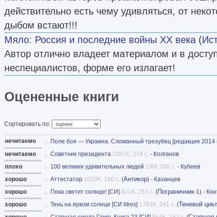
действительно есть чему удивляться, от неко
дыбом встают!!!
Мяло
:
Россия и последние войны ХХ века
(
Ис
Автор отлично владеет материалом и в досту
неспециалистов, форме его излагает!
Оцененные книги
Сортировать по:
нечитаемо
Поле боя — Украина. Сломанный трезубец [редакция 2014 г
нечитаемо
Советник президента
2261K, 218 с.
-
Колганов
плохо
100 великих удивительных людей
19M, 380 с.
-
Кубеев
Антикор
хорошо
Аттестатор
1033K, 160 с.
(
) -
Казанцев
Пограничник
хорошо
Пока светит солнце! [СИ]
601K, 253 с.
(
-1) -
Кон
Теневой цик
хорошо
Тень на ярком солнце [СИ litres]
1703K, 241 с.
(
Старшая 
хорошо
Старшая школа Гакко. Книга 23 [СИ]
864K, 182 с.
(