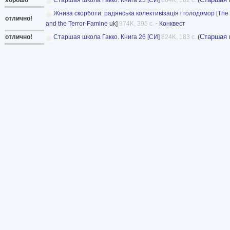
Жнива скорботи: радянська колективізація і голодомор
[
The 
отлично!
and the Terror-Famine
uk]
974K, 395 с.
-
Конквест
Старшая 
отлично!
Старшая школа Гакко. Книга 26 [СИ]
824K, 183 с.
(