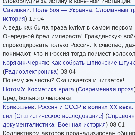
словоблудие за истину в конечной инстанции!
Савицкий
:
Поле боя — Украина. Сломанный т
история
) 19 04
А ведь как была права kvrkvr в самом первом
Очередной бред импераста! Гражданскую вой
спровоцировать только Россия. К счастью, д
понимают, что и Россия тогда поимеет колос
Корякин-Черняк
:
Как собрать шпионские штуч
(
Радиоэлектроника
) 03 04
Почему же чисты? Скачивается и читается!
Нотомб
:
Косметика врага
(
Современная проза
Бред больного человека
Кривошеев
:
Россия и СССР в войнах ХХ века
сил [Статистическое исследование]
(
Справочн
документалистика
,
Военная история
) 08 01
Коллективом авторов проанализирован обши