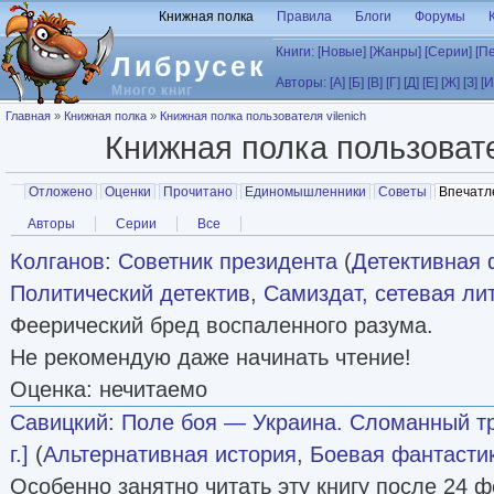
Перейти к основному содержанию
Книжная полка
Правила
Блоги
Форумы
Книги:
[Новые]
[Жанры]
[Серии]
[П
Либрусек
Авторы:
[А]
[Б]
[В]
[Г]
[Д]
[Е]
[Ж]
[З]
[И
Много книг
Вы здесь
Главная
»
Книжная полка
»
Книжная полка пользователя vilenich
Книжная полка пользова
Главные вкладки
Отложено
Оценки
Прочитано
Единомышленники
Советы
Впечатл
Вторичные вкладки
Авторы
Серии
Все
Колганов
:
Советник президента
(
Детективная 
Политический детектив
,
Самиздат, сетевая ли
Феерический бред воспаленного разума.
Не рекомендую даже начинать чтение!
Оценка: нечитаемо
Савицкий
:
Поле боя — Украина. Сломанный тр
г.]
(
Альтернативная история
,
Боевая фантасти
Особенно занятно читать эту книгу после 24 ф