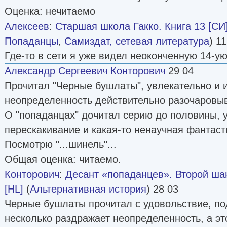
Оценка: нечитаемо
Алексеев
:
Старшая школа Гакко. Книга 13 [СИ
Попаданцы
,
Самиздат, сетевая литература
) 1
Где-то в сети я уже видел неоконченную 14-ую
Александр Сергеевич Конторович
29 04
Прочитал "Черные бушлаты", увлекательно и и
неопределенность действительно разочаровыв
О "попаданцах" дочитал серию до половины, 
перескакивание и какая-то ненаучная фантаст
Посмотрю "...шинель"...
Общая оценка: читаемо.
Конторович
:
Десант «попаданцев». Второй ша
[HL]
(
Альтернативная история
) 28 03
Черные бушлаты прочитал с удовольствие, под
несколько раздражает неопределенность, а эт