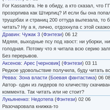
For Kassandra. Не в обиду, а кто сказал, что 
прозорлива как Штирлиц? И если бы она попа
трущобах и страниц 200 оттуда вылезала, то 
читать? Ну а я, лично, отдохнула с этой сказко
Дравин
:
Чужак 3
(
Фэнтези
) 06 12
Мдяяя, выходные псу под хвост: ни уборки, ни
голодная. Потому что я читала всю серию зал
Без перерывов.
Аксенов
:
Арес [черновик]
(
Фэнтези
) 03 11
Редкое удовольствие получила, буду читать все
Ревва
:
Зона власти
(
Боевая фантастика
) 06 0
Автор- один из лидеров по кличеству скачиван
коммента. Так читать или не стоит?
Лукьяненко
:
Недотепа
(
Фэнтези
) 02 06
Разочаровала книжка-то