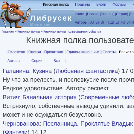
Перейти к основному содержанию
Книжная полка
Правила
Блоги
Форумы
Книги:
[Новые]
[Жанры]
[Серии]
[П
Либрусек
Авторы:
[А]
[Б]
[В]
[Г]
[Д]
[Е]
[Ж]
[З]
[И
Много книг
Вы здесь
Главная
»
Книжная полка
»
Книжная полка пользователя Lubanya
Книжная полка пользоват
Главные вкладки
Отложено
Оценки
Прочитано
Единомышленники
Советы
Впечатл
Вторичные вкладки
Авторы
Серии
Все
Галанина
:
Кузина
(
Любовная фантастика
) 17 0
Ну что за прелесть, и послевкусие после проч
Редкое удовольствие. Автору респект.
Витич
:
Банальная история
(
Современные люб
Встряхнуло, собственные выводы удивили: з
может и не осуждаться безусловно.
Чернованова
:
Посланница. Проклятье Владык
(
Фэнтези
) 14 12