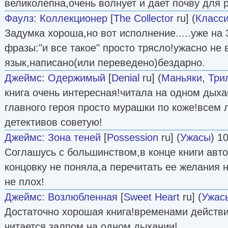
великолепна,очень волнует и дает почву для
Фаулз
:
Коллекционер
[
The Collector
ru] (
Класси
Задумка хороша,но вот исполнение.....уже на 
фразы:"и все такое" просто трясло!ужасно не
язык,написано(или переведено)бездарно.
Джеймс
:
Одержимый
[
Denial
ru] (
Маньяки
,
Три
книга очень интересная!читала на одном дых
главного героя просто мурашки по коже!всем
детективов советую!
Джеймс
:
Зона теней
[
Possession
ru] (
Ужасы
) 1
Соглашусь с большинством,в конце книги авт
концовку не поняла,а перечитать ее желания 
не плох!
Джеймс
:
Возлюбленная
[
Sweet Heart
ru] (
Ужас
Достаточно хорошая книга!временами действи
читается залпом,на одном дыхании!