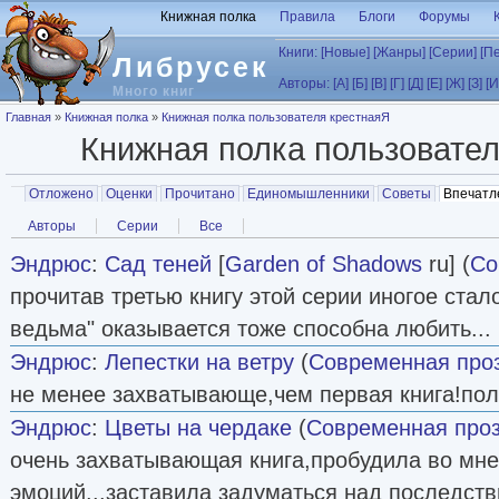
Перейти к основному содержанию
Книжная полка
Правила
Блоги
Форумы
Книги:
[Новые]
[Жанры]
[Серии]
[П
Либрусек
Авторы:
[А]
[Б]
[В]
[Г]
[Д]
[Е]
[Ж]
[З]
[И
Много книг
Вы здесь
Главная
»
Книжная полка
»
Книжная полка пользователя крестнаяЯ
Книжная полка пользовате
Главные вкладки
Отложено
Оценки
Прочитано
Единомышленники
Советы
Впечатл
Вторичные вкладки
Авторы
Серии
Все
Эндрюс
:
Сад теней
[
Garden of Shadows
ru] (
Со
прочитав третью книгу этой серии иногое стал
ведьма" оказывается тоже способна любить...
Эндрюс
:
Лепестки на ветру
(
Современная про
не менее захватывающе,чем первая книга!пол
Эндрюс
:
Цветы на чердаке
(
Современная про
очень захватывающая книга,пробудила во мне
эмоций...заставила задуматься над последст