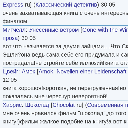
Express
ru] (
Классический детектив
) 30 05
очень захватывающая книга с очень интерес
финалом
Митчелл
:
Унесенные ветром
[
Gone with the Wi
проза
) 30 05
вот что называется за двумя зайцами....Что С
Эшли?она ведь сама себе его придумала и сам
пострадала!не стройте себе иллюзий!книга от
Цвейг
:
Амок
[
Amok. Novellen einer Leidenschaft
12 05
книга хорошоя!короткая, не перегруженная!но
показалась мне чересчур невероятной!
Харрис
:
Шоколад
[
Chocolat
ru] (
Современная п
мне очень нравился фильм "шоколад",до того 
книгу!)фильм-жалкое подобие на книгу!а вот к