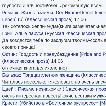
глупости и алчности!очень рекомендую всем
Ремарк
:
Жизнь взаймы
[
Der Himmel kennt keine
Leben]
ru] (
Классическая проза
) 17 06
Так хотелось хеппи-энда!(книга замечательная.
Грин
:
Алые паруса
(
Русская классическая про
Да воздастся тебе по заслугам твоим!Ассоль
своего принца!
Остин
:
Гордость и предубеждение
[
Pride and P
(
Классическая проза
) 14 06
отличная книга!великолепно)
Бальзак
:
Тридцатилетняя женщина
(
Классичес
Читалось несколько тяжеловато,но очень впеч
Цвейг
:
Письмо незнакомки
(
Классическая про
очень интересная повесть!какие всетаки мужч
Кристи
:
Убийство в «Восточном экспрессе»
[
Mu