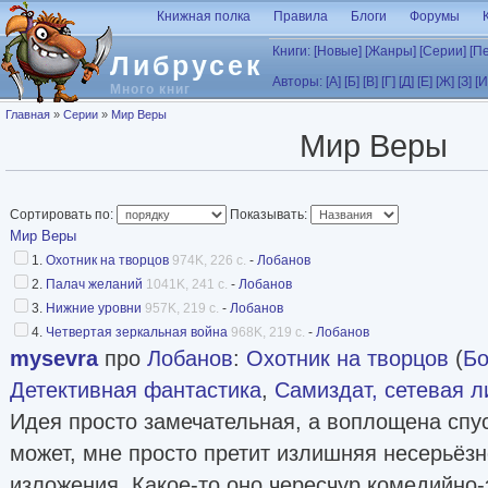
Перейти к основному содержанию
Книжная полка
Правила
Блоги
Форумы
Книги:
[Новые]
[Жанры]
[Серии]
[П
Либрусек
Авторы:
[А]
[Б]
[В]
[Г]
[Д]
[Е]
[Ж]
[З]
[И
Много книг
Вы здесь
Главная
»
Серии
»
Мир Веры
Мир Веры
Сортировать по:
Показывать:
Мир Веры
1.
Охотник на творцов
974K, 226 с.
-
Лобанов
2.
Палач желаний
1041K, 241 с.
-
Лобанов
3.
Нижние уровни
957K, 219 с.
-
Лобанов
4.
Четвертая зеркальная война
968K, 219 с.
-
Лобанов
mysevra
про
Лобанов
:
Охотник на творцов
(
Бо
Детективная фантастика
,
Самиздат, сетевая л
Идея просто замечательная, а воплощена спус
может, мне просто претит излишняя несерьёзн
изложения. Какое-то оно чересчур комедийно-