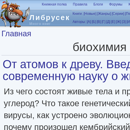
Перейти к основному содержанию
Книжная полка
Правила
Блоги
Форумы
Книги:
[Новые]
[Жанры]
[Серии]
[П
Либрусек
Авторы:
[А]
[Б]
[В]
[Г]
[Д]
[Е]
[Ж]
[З]
[И
Много книг
Вы здесь
Главная
биохимия
От атомов к древу. Вве
современную науку о ж
Из чего состоят живые тела и п
углерод? Что такое генетический
вирусы, как устроено эволюцио
почему произошел кембрийский