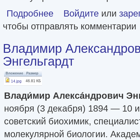
о От атомов к древу. Введение в современную н
Подробнее
Войдите
или
заре
чтобы отправлять комментарии
Владимир Александро
Энгельгардт
Вложение
Размер
46.81 КБ
14.jpg
Влади́мир Алекса́ндрович Энг
ноября (3 декабря) 1894 — 10 
советский биохимик, специалис
молекулярной биологии. Акаде