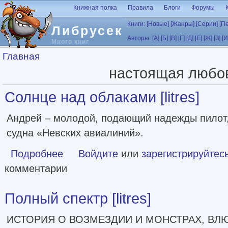
Перейти к основному содержанию
Книжная полка
Правила
Блоги
Форумы
Книги:
[Новые]
[Жанры]
[Серии]
[П
Либрусек
Авторы:
[А]
[Б]
[В]
[Г]
[Д]
[Е]
[Ж]
[З]
[И
Много книг
Вы здесь
Главная
настоящая любо
Солнце над облаками [litres]
Андрей – молодой, подающий надежды пилот
судна «Невских авиалиний».
Подробнее
о Солнце над облаками [litres]
Войдите
или
зарегистрируйтес
комментарии
Полный спектр [litres]
ИСТОРИЯ О ВОЗМЕЗДИИ И МОНСТРАХ, ВЛ