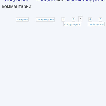
комментарии
Страницы
« первая
‹ предыдущая
1
2
3
4
5
следующая ›
последняя »