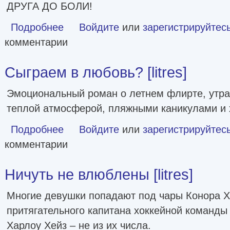
ДРУГА ДО БОЛИ!
Подробнее
о Полный спектр [litres]
Войдите
или
зарегистрируйтес
комментарии
Сыграем в любовь? [litres]
Эмоциональный роман о летнем флирте, утра
теплой атмосферой, пляжными каникулами и 
Подробнее
о Сыграем в любовь? [litres]
Войдите
или
зарегистрируйтес
комментарии
Ничуть не влюблены [litres]
Многие девушки попадают под чары Конора Х
притягательного капитана хоккейной команды
Харлоу Хейз – не из их числа.