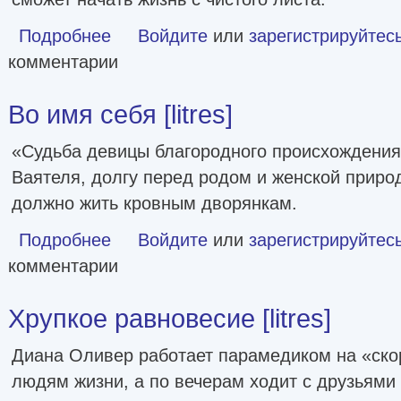
Подробнее
о Время любви [litres]
Войдите
или
зарегистрируйтес
комментарии
Во имя себя [litres]
«Судьба девицы благородного происхождения
Ваятеля, долгу перед родом и женской природ
должно жить кровным дворянкам.
Подробнее
о Во имя себя [litres]
Войдите
или
зарегистрируйтес
комментарии
Хрупкое равновесие [litres]
Диана Оливер работает парамедиком на «ско
людям жизни, а по вечерам ходит с друзьями 