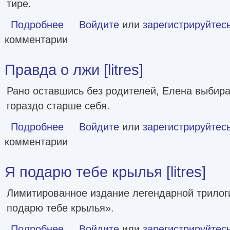
тире.
Подробнее
о Хрупкое равновесие [litres]
Войдите
или
зарегистрируйтес
комментарии
Правда о лжи [litres]
Рано оставшись без родителей, Елена выбира
гораздо старше себя.
Подробнее
о Правда о лжи [litres]
Войдите
или
зарегистрируйтес
комментарии
Я подарю тебе крылья [litres]
Лимитированное издание легендарной трило
подарю тебе крылья».
Подробнее
о Я подарю тебе крылья [litres]
Войдите
или
зарегистрируйтес