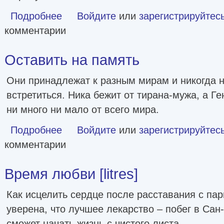
Подробнее
о Ничуть не влюблены [litres]
Войдите
или
зарегистрируйтес
комментарии
Оставить на память
Они принадлежат к разным мирам и никогда 
встретиться. Ника бежит от тирана-мужа, а Г
ни много ни мало от всего мира.
Подробнее
о Оставить на память
Войдите
или
зарегистрируйтес
комментарии
Время любви [litres]
Как исцелить сердце после расставания с па
уверена, что лучшее лекарство – побег в Сан
сможет начать жизнь с чистого листа.