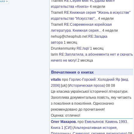
Tramell
RE:Серия книг «Судьбы книг»
няя »
издательства «Книга»
4 недели
Tramell
RE:Книжная серия "Жизнь в искусстве"
издательство "Искусство"...
4 недели
Tramell
RE:Современная корейская
литература. Книжная серия...
4 недели
nehug@cheaphub.net
RE:Загадка
автора
1 месяц
Drunkenmunky
RE:/sql/
1 месяц
larin
RE:Заплатила, а абонемента нет и скачать
ничего не могу!
2 месяца
Впечатления о книгах
vitalis
про
Горлис-Горский
:
Холодний Яр [вид.
2006]
[uk] (
Историческая проза
) 08 08
Це класика української історичної літератури.
Захоплива документальна повість, яку читають
з покоління в покоління. Однозначно
рекомендовано до прочитання!
Оценка: отлично!
Олег Макаров.
про
Емельянов
:
Камень 1993.
Книга 1 [СИ]
(
Альтернативная история
,
Попаданцы
,
Самиздат, сетевая литература
) 08