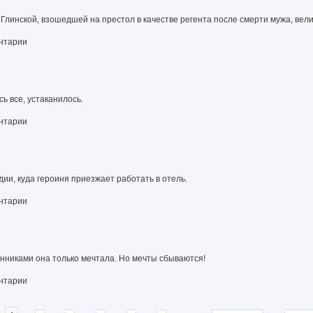
инской, взошедшей на престол в качестве регента после смерти мужа, велико
ентарии
ь все, устаканилось.
ентарии
ии, куда героиня приезжает работать в отель.
ентарии
енниками она только мечтала. Но мечты сбываются!
ентарии