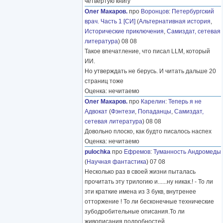
четвёртую книгу
Олег Макаров.
про
Воронцов
:
Петербургский
врач. Часть 1 [СИ]
(
Альтернативная история
,
Исторические приключения
,
Самиздат, сетевая
литература
) 08 08
Такое впечатление, что писал LLM, который
ИИ.
Но утверждать не берусь. И читать дальше 20
страниц тоже
Оценка: нечитаемо
Олег Макаров.
про
Карелин
:
Теперь я не
Адвокат
(
Фэнтези
,
Попаданцы
,
Самиздат,
сетевая литература
) 08 08
Довольно плоско, как будто писалось наспех
Оценка: нечитаемо
pulochka
про
Ефремов
:
Туманность Андромеды
(
Научная фантастика
) 07 08
Несколько раз в своей жизни пыталась
прочитать эту трилогию и......ну никак.! - То ли
эти краткие имена из 3 букв, внутренее
отторжение ! То ли бесконечные технические
зубодробительные описания.То ли
живописания подробностей
………