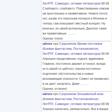
ЛитРПГ
,
Самиздат, сетевая литература
) 08 08
Слабовато, слабовато. Повествование совсем
уж простенькое и примитивное. Нового почти
нет, разве что персонаж поперся в Японию и
теперь там описывает местный колорит. Ну
конечно, из своей колокольни. Диалоги такие
же примитивные
………
Оценка: плохо
udrees
про
Сугралинов
:
Время охотников
(
Боевая фантастика
,
Постапокалипсис
,
ЛитРПГ
,
Самиздат, сетевая литература
) 08 08
Хорошее продолжение, годное, вдумчивое.
Главное, постоянно держит в тонусе, всегда
есть какой-то цейтнот, героев постоянно
подгоняют обстоятельства и новые
возникающие опасности. Сюжет не провисает,
и не дает заскучать. Даже
………
Оценка: отлично!
udrees
про
Сугралинов
:
Безымянный клан
(
Боевая фантастика
,
Постапокалипсис
,
ЛитРПГ
,
Самиздат, сетевая литература
) 08 08
Хорошо написано, увлекательно. Все в жанре,