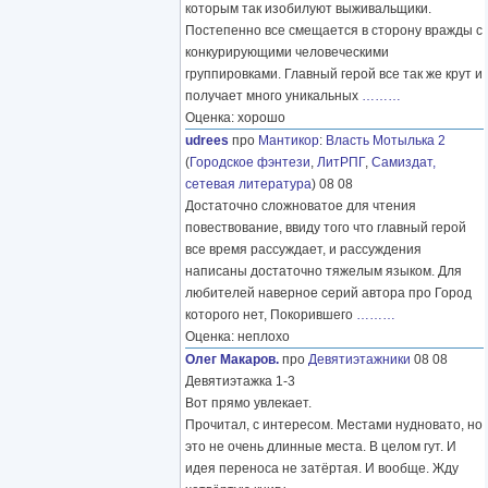
которым так изобилуют выживальщики.
Постепенно все смещается в сторону вражды с
конкурирующими человеческими
группировками. Главный герой все так же крут и
получает много уникальных
………
Оценка: хорошо
udrees
про
Мантикор
:
Власть Мотылька 2
(
Городское фэнтези
,
ЛитРПГ
,
Самиздат,
сетевая литература
) 08 08
Достаточно сложноватое для чтения
повествование, ввиду того что главный герой
все время рассуждает, и рассуждения
написаны достаточно тяжелым языком. Для
любителей наверное серий автора про Город
которого нет, Покорившего
………
Оценка: неплохо
Олег Макаров.
про
Девятиэтажники
08 08
Девятиэтажка 1-3
Вот прямо увлекает.
Прочитал, с интересом. Местами нудновато, но
это не очень длинные места. В целом гут. И
идея переноса не затёртая. И вообще. Жду