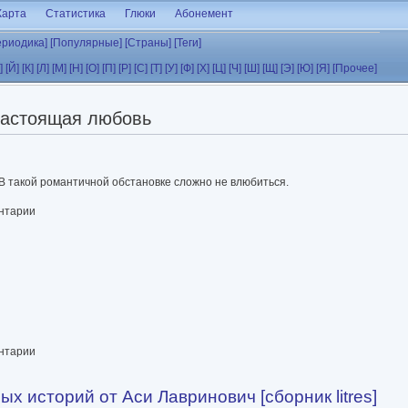
Карта
Статистика
Глюки
Абонемент
ериодика]
[Популярные]
[Страны]
[Теги]
]
[Й]
[К]
[Л]
[М]
[Н]
[О]
[П]
[Р]
[С]
[Т]
[У]
[Ф]
[Х]
[Ц]
[Ч]
[Ш]
[Щ]
[Э]
[Ю]
[Я]
[Прочее]
астоящая любовь
В такой романтичной обстановке сложно не влюбиться.
ентарии
ентарии
 историй от Аси Лавринович [сборник litres]