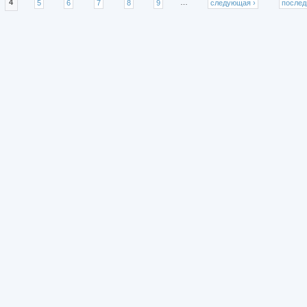
4
5
6
7
8
9
…
следующая ›
послед