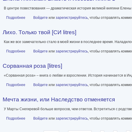
В центре повествования — драматическая история великой княгини Елены Гл
Подробнее
о Елена Глинская. Власть и любовь. Книга 1
Войдите
или
зарегистрируйтесь
, чтобы отправлять комм
Лихо. Только твой [СИ litres]
Как же все замечательно стало в моей жизни в последнее время. Наладилос
Подробнее
о Лихо. Только твой [СИ litres]
Войдите
или
зарегистрируйтесь
, чтобы отправлять комм
Сорванная роза [litres]
«Сорванная роза» – книга о любви и взрослении. История начинается в Инд
Подробнее
о Сорванная роза [litres]
Войдите
или
зарегистрируйтесь
, чтобы отправлять комм
Мечта жизни, или Наследство отменяется
У Марты Снегиревой больше вопросов, чем ответов. Встретиться с родств
Подробнее
о Мечта жизни, или Наследство отменяется
Войдите
или
зарегистрируйтесь
, чтобы отправлять комм