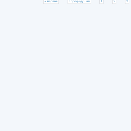
Страницы
« первая
‹ предыдущая
1
2
3