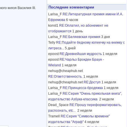
Последние комментарии
го князя Василия III.
Larisa_F
RE:Литературная премия имени И.А.
Ефремова
6 часов
konst1
RE:Оплатил, но абонемент не
отображается
1 день
Larisa_F
RE:Беляевская премия
3 дня
Telly
RE:Подайте бедному копеечку на книжку с
литреса...
5 дней
epoost
RE:Древнейшая мудрость
1 неделя
epoost
RE:Чарльз Брокден Браун -
Wieland
1 неделя
nehug@cheaphub.net
RE:Ответственность.
1 неделя
nehug@cheaphub.net
RE:Доступ
1 неделя
Larisa_F
RE:Принцесса-бродяжка
1 неделя
Larisa_F
RE:Серия "Очень прикольная книга",
издательство Азбука-классика
2 недели
Dead_Space
RE:Прошу переформатировать,
распознать, etc...
2 недели
Tramell
RE:Серия "Символы времени"
издательства "Аграф"
4 недели