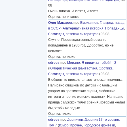
08
Очень плоско. И сюжет, и текст
Оценка: нечитаемо
Олег Макаров.
про
Емельянов
:
Главред: назад
в СССР
(
Альтернативная история
,
Попаданцы
,
Самиздат, сетевая литература
) 08 08
Скучно. Производственный роман с
попаданием в 1986 год. Добротно, но не
цепляет
Оценка: неплохо
udrees
про
Морале
:
Я приду за тобой! – 2
(
Юмористическая фантастика
,
Эротика
,
Самиздат, сетевая литература
) 08 08
В общем-то проходная эротическая книжонка.
Написано слишком по детски и с большим
упором на эротические сцены, любовные
интриги и прочие женские шалости. Написано
правда с мужской точки зрения, который желал
бы, чтобы молодые
………
Оценка: плохо
udrees
про
Дорничев
:
Дворник 17-го уровня.
Том 7
(
Юмор: прочее
,
Городское фэнтези
,