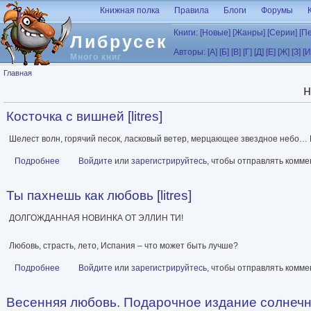
Перейти к основному содержанию
Книжная полка
Правила
Блоги
Форумы
Книги:
[Новые]
[Жанры]
[Серии]
[П
Либрусек
Авторы:
[А]
[Б]
[В]
[Г]
[Д]
[Е]
[Ж]
[З]
[И
Много книг
Вы здесь
Главная
н
Косточка с вишней [litres]
Шелест волн, горячий песок, ласковый ветер, мерцающее звездное небо… 
Подробнее
о Косточка с вишней [litres]
Войдите
или
зарегистрируйтесь
, чтобы отправлять комм
Ты пахнешь как любовь [litres]
ДОЛГОЖДАННАЯ НОВИНКА ОТ ЭЛЛИН ТИ!
Любовь, страсть, лето, Испания – что может быть лучше?
Подробнее
о Ты пахнешь как любовь [litres]
Войдите
или
зарегистрируйтесь
, чтобы отправлять комм
Весенняя любовь. Подарочное издание солнечных