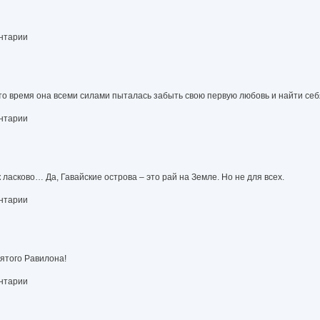
Аси Лавринович [сборник litres]
ентарии
то время она всеми силами пыталась забыть свою первую любовь и найти себ
ентарии
 ласково… Да, Гавайские острова – это рай на Земле. Но не для всех.
ентарии
лятого Равилона!
ентарии