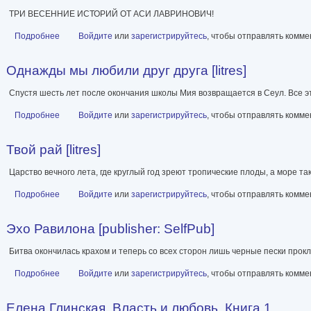
ТРИ ВЕСЕННИЕ ИСТОРИЙ ОТ АСИ ЛАВРИНОВИЧ!
Подробнее
о Весенняя любовь. Подарочное издание солнечных историй от 
Войдите
или
зарегистрируйтесь
, чтобы отправлять комм
Однажды мы любили друг друга [litres]
Спустя шесть лет после окончания школы Мия возвращается в Сеул. Все э
Подробнее
о Однажды мы любили друг друга [litres]
Войдите
или
зарегистрируйтесь
, чтобы отправлять комм
Твой рай [litres]
Царство вечного лета, где круглый год зреют тропические плоды, а море так
Подробнее
о Твой рай [litres]
Войдите
или
зарегистрируйтесь
, чтобы отправлять комм
Эхо Равилона [publisher: SelfPub]
Битва окончилась крахом и теперь со всех сторон лишь черные пески прок
Подробнее
о Эхо Равилона [publisher: SelfPub]
Войдите
или
зарегистрируйтесь
, чтобы отправлять комм
Елена Глинская. Власть и любовь. Книга 1