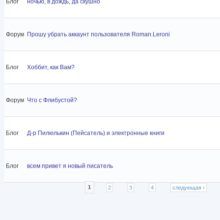
Блог
ночью, в дождь, да скушно
Форум
Прошу убрать аккаунт пользователя Roman.Leroni
Блог
Хоббит, как Вам?
Форум
Что с Флибустой?
Блог
Д-р Пилюлькин (Пейсатель) и электронные книги
Блог
всем привет я новый писатель
Страницы
1
2
3
4
следующая ›