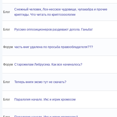
Снежный человек, Лох-несское чудовище, чупакабра и прочие
Блог
криптиды. Что читать по криптозоологии
Блог
Русских оппозиционеров раздевают догола. Ганьба!
Форум
часть книг удалена по просьба правообладателя???
Форум
Старожилам Либрусека. Как все начиналось?
Блог
Теперь книги эксмо тут не скачать?
Блог
Паралогия начало. Икс и игрик хромосом
Блог
Паралогия начало. Икс и игрик хромосом ||