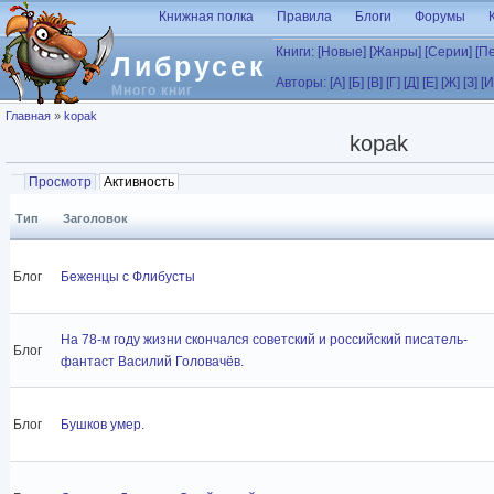
Перейти к основному содержанию
Книжная полка
Правила
Блоги
Форумы
Книги:
[Новые]
[Жанры]
[Серии]
[П
Либрусек
Авторы:
[А]
[Б]
[В]
[Г]
[Д]
[Е]
[Ж]
[З]
[И
Много книг
Вы здесь
Главная
»
kopak
kopak
Главные вкладки
Просмотр
Активность
(активная вкладка)
Тип
Заголовок
Блог
Беженцы с Флибусты
На 78-м году жизни скончался советский и российский писатель-
Блог
фантаст Василий Головачёв.
Блог
Бушков умер.