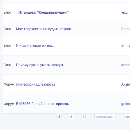
Блог
Т.Луганцева "Женщина-цунами"
vix5
Блог
Мое творчество не судите строго
Elen
Блог
Я и моя вторая жизнь...
Shins
Блог
Почему нужно уметь прощать
denn
Форум
Лингвопринадлежность
Aksio
Форум
B196956 Леший и лесоторговцы
golm
Страницы
1
2
3
следующая ›
по