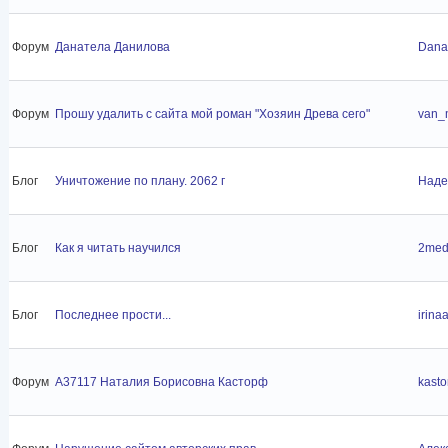
Форум
Данатела Данилова
Dana
Форум
Прошу удалить с сайта мой роман "Хозяин Древа сего"
van_
Блог
Уничтожение по плану. 2062 г
Наде
Блог
Как я читать научился
2med
Блог
Последнее прости...
irina
Форум
A37117 Наталия Борисовна Касторф
kasto