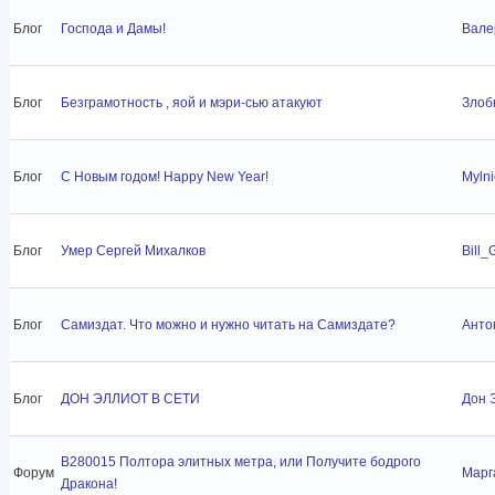
Блог
Господа и Дамы!
Вале
Блог
Безграмотность , яой и мэри-сью атакуют
Злоб
Блог
C Новым годом! Happy New Year!
Mylni
Блог
Умер Сергей Михалков
Bill_
Блог
Самиздат. Что можно и нужно читать на Самиздате?
Анто
Блог
ДОН ЭЛЛИОТ В СЕТИ
Дон 
B280015 Полтора элитных метра, или Получите бодрого
Форум
Марг
Дракона!