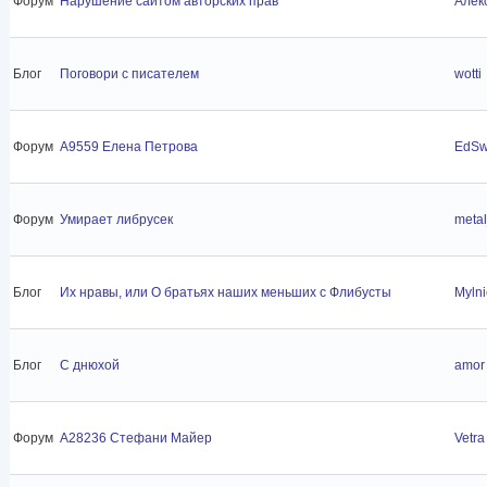
Форум
Нарушение сайтом авторских прав
Алек
Блог
Поговори с писателем
wotti
Форум
A9559 Елена Петрова
EdS
Форум
Умирает либрусек
metal
Блог
Их нравы, или О братьях наших меньших с Флибусты
Mylni
Блог
С днюхой
amor
Форум
A28236 Стефани Майер
Vetra