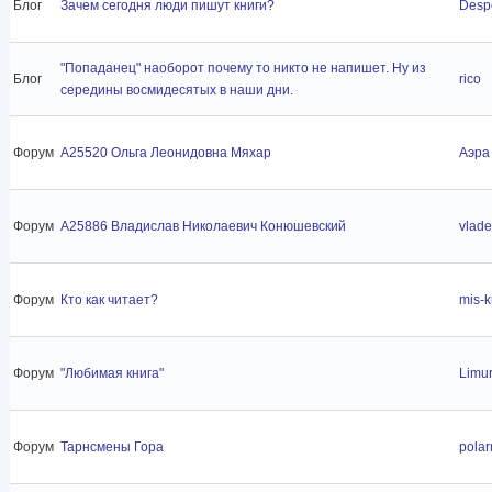
Блог
Зачем сегодня люди пишут книги?
Desp
"Попаданец" наоборот почему то никто не напишет. Ну из
Блог
rico
середины восмидесятых в наши дни.
Форум
A25520 Ольга Леонидовна Мяхар
Аэра
Форум
A25886 Владислав Николаевич Конюшевский
vlad
Форум
Кто как читает?
mis-
Форум
"Любимая книга"
Limu
Форум
Тарнсмены Гора
pola