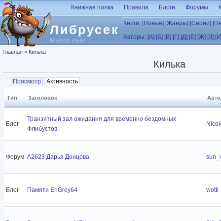
Перейти к основному содержанию
Книжная полка
Правила
Блоги
Форумы
Книги:
[Новые]
[Жанры]
[Серии]
[П
Либрусек
Авторы:
[А]
[Б]
[В]
[Г]
[Д]
[Е]
[Ж]
[З]
[И
Много книг
Вы здесь
Главная
»
Килька
Килька
Главные вкладки
Просмотр
Активность
(активная вкладка)
Тип
Заголовок
Авто
Транзитный зал ожидания для временно бездомных
Блог
Nicol
Флибустов
Форум
A2623 Дарья Донцова
sun_
Блог
Памяти ErlGrey64
wotti