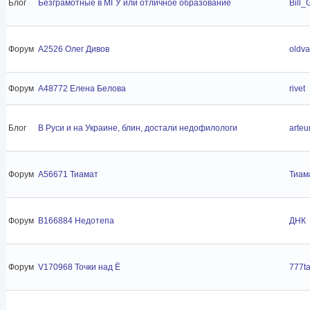
Блог
Безграмотные в МГУ или отличное образование
Bill_
Форум
A2526 Олег Дивов
oldva
Форум
A48772 Елена Белова
rivet
Блог
В Руси и на Украине, блин, достали недофилологи
arte
Форум
A56671 Тиамат
Тиам
Форум
B166884 Недотепа
ДНК
Форум
V170968 Точки над Ё
777t