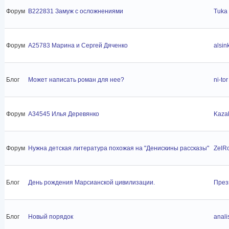
Форум
B222831 Замуж с осложнениями
Tuka
Форум
A25783 Марина и Сергей Дяченко
alsin
Блог
Может написать роман для нее?
ni-tor
Форум
A34545 Илья Деревянко
Kazak
Форум
Нужна детская литература похожая на "Денискины рассказы"
ZelR
Блог
День рождения Марсианской цивилизации.
През
Блог
Новый порядок
anali