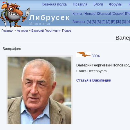
Перейти к основному содержанию
Книжная полка
Правила
Блоги
Форумы
Книги:
[Новые]
[Жанры]
[Серии]
[П
Либрусек
Авторы:
[А]
[Б]
[В]
[Г]
[Д]
[Е]
[Ж]
[З]
[И
Много книг
Вы здесь
Главная
»
Авторы
»
Валерий Георгиевич Попов
Вале
Биография
3004
Вале́рий Гео́ргиевич Попо́в
(ро
Санкт-Петербурга.
Статья в Википедии