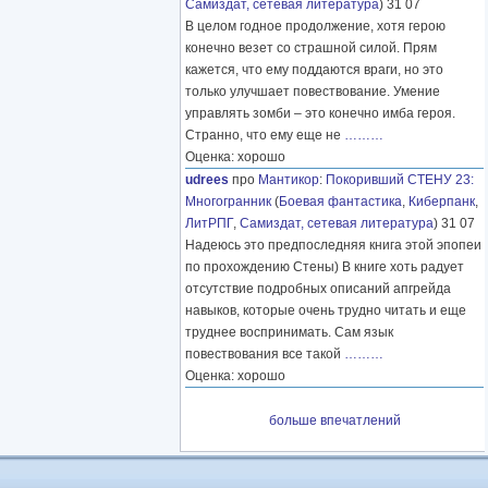
Самиздат, сетевая литература
) 31 07
В целом годное продолжение, хотя герою
конечно везет со страшной силой. Прям
кажется, что ему поддаются враги, но это
только улучшает повествование. Умение
управлять зомби – это конечно имба героя.
Странно, что ему еще не
………
Оценка: хорошо
udrees
про
Мантикор
:
Покоривший СТЕНУ 23:
Многогранник
(
Боевая фантастика
,
Киберпанк
,
ЛитРПГ
,
Самиздат, сетевая литература
) 31 07
Надеюсь это предпоследняя книга этой эпопеи
по прохождению Стены) В книге хоть радует
отсутствие подробных описаний апгрейда
навыков, которые очень трудно читать и еще
труднее воспринимать. Сам язык
повествования все такой
………
Оценка: хорошо
больше впечатлений