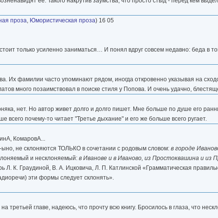
 возненавидят ее. Такого накрутив заумства, что просто стыд - перед кем выде
ная проза
,
Юмористическая проза
) 16 05
 стоит только усиленно заниматься… И понял вдруг совсем недавно: беда в том
а. Их фамилии часто упоминают рядом, иногда откровенно указывая на сходс
влатов много позаимствовал в поиске стиля у Попова. И очень удачно, блестя
рняка, нет. Но автор живет долго и долго пишет. Мне больше по душе его ра
е всего почему-то читает "Третье дыхание" и его же больше всего ругает.
инА, КомаровА...
 -ыно, не склоняются ТОЛЬКО в сочетании с родовым словом:
в городе Иванов
 склоняемый и несклоняемый:
в Иванове и в Иваново, из Простоквашина и из
. К. Граудиной, В. А. Ицковича, Л. П. Катлинской «Грамматическая правиль
радиоречи) эти формы следует склонять».
 на третьей главе, надеюсь, что прочту всю книгу. Бросилось в глаза, что не