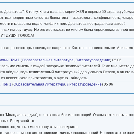
е Довлатова". В топку. Книга вышла в серии ЖЗЛ и первые 50 страниц убеждаю
т, все неприятные качества Довлатова — жестокость, конфликтность, коварст
окости и коварства подло-конфликтного Довлатова пострадал сам автор?
женных им рвут душу. Но его жестокость во многом была «производственной 
РВУТ ДУШУ! ГОЛОСА!
 повторы некоторых эпизодов напрягают. Как-то не по-писательски. Али памя
лями. Том 1
(
Образовательная литература
,
Литературоведение
) 05 06
т великие смыслы в каждой закорючке "великих" писателей. Тоже мне, место д
 Что обидно, ведь великолепный литературный дар у самого Битова, а он его
 из невесть чего приготовлено, а вкусно - обалдеть.
. Том 1
(
Образовательная литература
,
Литературоведение
) 05 06
 "Молодая гвардия", книга вышла без иллюстраций. Оказывается есть закон, 
ных. Бред какой-то.
понятно, что так могло напугать наследников.
ет, уж очень много автор приводит личных воспоминаний. Но меня это не ра