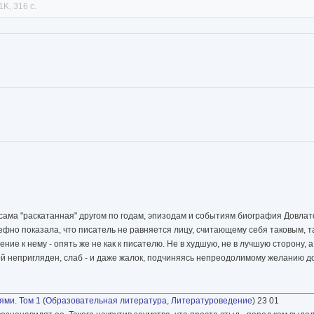
1K, 316 с.
т сама "раскатанная" другом по годам, эпизодам и событиям биография Довлатов
ьефно показала, что писатель не равняется лицу, считающему себя таковым, 
ие к нему - опять же не как к писателю. Не в худшую, не в лучшую сторону, 
 непригляден, слаб - и даже жалок, подчиняясь непреодолимому желанию до
ями. Том 1
(
Образовательная литература
,
Литературоведение
) 23 01