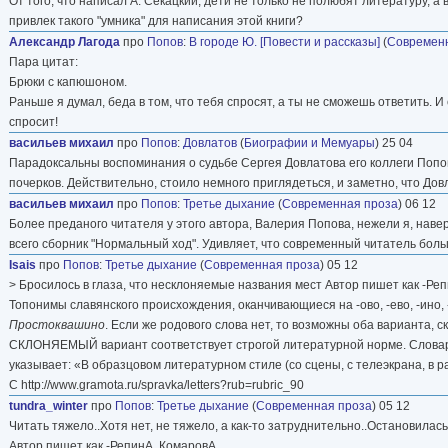
От того, что написал А. Секацкий, дети не только не полюбят литературу, а
привлек такого "умника" для написания этой книги?
Александр Лагода
про
Попов
:
В городе Ю. [Повести и рассказы]
(
Современ
Пара цитат:
Брюки с капюшоном.
Раньше я думал, беда в том, что тебя спросят, а ты не сможешь ответить. И
спросит!
васильев михаил
про
Попов
:
Довлатов
(
Биографии и Мемуары
) 25 04
Парадоксальны воспоминания о судьбе Сергея Довлатова его коллеги Попов
почерков. Действительно, стоило немного приглядеться, и заметно, что До
васильев михаил
про
Попов
:
Третье дыхание
(
Современная проза
) 06 12
Более преданого читателя у этого автора, Валерия Попова, нежели я, наве
всего сборник "Нормальный ход". Удивляет, что современный читатель больш
Isais
про
Попов
:
Третье дыхание
(
Современная проза
) 05 12
> Бросилось в глаза, что несклоняемые названия мест Автор пишет как -Реп
Топонимы славянского происхождения, оканчивающиеся на -ово, -ево, -ино,
Простоквашино
. Если же родового слова нет, то возможны оба варианта,
СКЛОНЯЕМЫЙ вариант соответствует строгой литературной норме. Словарь Л
указывает: «В образцовом литературном стиле (со сцены, с телеэкрана, в 
С http://www.gramota.ru/spravka/letters?rub=rubric_90
tundra_winter
про
Попов
:
Третье дыхание
(
Современная проза
) 05 12
Читать тяжело..Хотя нет, не тяжело, а как-то затруднительно..Остановилась
Автор пишет как -РепинА, КомаровА...