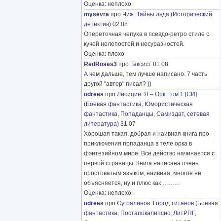
Оценка: неплохо
mysevra
про
Чиж
:
Тайны льда
(
Исторический
детектив
) 02 08
Опереточная чепуха в псевдо-ретро стиле с
кучей нелепостей и несуразностей.
Оценка: плохо
RedRoses3
про
Таксист
01 08
А чем дальше, тем лучше написано. 7 часть
другой "автор" писал? ))
udrees
про
Лисицин
:
Я – Орк. Том 1 [СИ]
(
Боевая фантастика
,
Юмористическая
фантастика
,
Попаданцы
,
Самиздат, сетевая
литература
) 31 07
Хорошая такая, добрая и наивная книга про
приключения попаданца в теле орка в
фэнтезийном мире. Все действо начинается с
первой страницы. Книга написана очень
простоватым языком, наивная, многое не
объясняется, ну и плюс как
………
Оценка: неплохо
udrees
про
Сугралинов
:
Город титанов
(
Боевая
фантастика
,
Постапокалипсис
,
ЛитРПГ
,