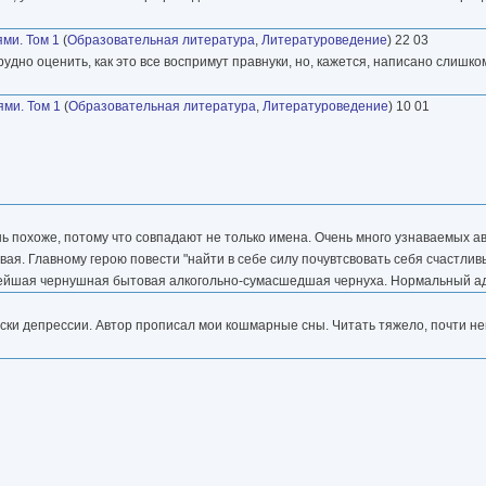
ми. Том 1
(
Образовательная литература
,
Литературоведение
) 22 03
удно оценить, как это все воспримут правнуки, но, кажется, написано слишко
ми. Том 1
(
Образовательная литература
,
Литературоведение
) 10 01
ь похоже, потому что совпадают не только имена. Очень много узнаваемых 
ивая. Главному герою повести "найти в себе силу почувтсвовать себя счастли
рнейшая чернушная бытовая алкогольно-сумасшедшая чернуха. Нормальный ад
и депрессии. Автор прописал мои кошмарные сны. Читать тяжело, почти нев