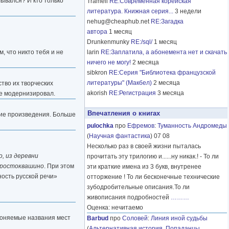
лывался? И кто только
Tramell
RE:Современная корейская
литература. Книжная серия...
3 недели
nehug@cheaphub.net
RE:Загадка
автора
1 месяц
Drunkenmunky
RE:/sql/
1 месяц
, что никто тебя и не
larin
RE:Заплатила, а абонемента нет и скачать
ничего не могу!
2 месяца
sibkron
RE:Серия "Библиотека французской
литературы" (Макбел)
2 месяца
тво их творческих
akorish
RE:Регистрация
3 месяца
ще модернизировал.
Впечатления о книгах
нние произведения. Больше
pulochka
про
Ефремов
:
Туманность Андромеды
(
Научная фантастика
) 07 08
Несколько раз в своей жизни пыталась
о, из деревни
прочитать эту трилогию и......ну никак.! - То ли
 Простоквашино
. При этом
эти краткие имена из 3 букв, внутренее
ность русской речи»
отторжение ! То ли бесконечные технические
зубодробительные описания.То ли
живописания подробностей
………
Оценка: нечитаемо
склоняемые названия мест
Barbud
про
Соловей
:
Линия иной судьбы
(
Альтернативная история
,
Попаданцы
,