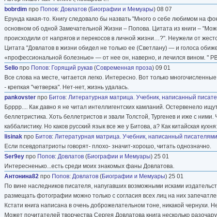
bobrdim
про
Попов
:
Довлатов
(
Биографии и Мемуары
) 08 07
Ерунда какая-то. Книгу следовало бы назвать "Много о себе любимом на фон
основном об одной Замечательной Жизни – Попова. Цитата из книги – "Може
происходили от напрягов и перекосов в личной жизни…?". Неужели от жест
Цитата "Довлатов в жизни обидел не только ее (Светлану) — и голоса оби
«профессиональной болезнью» — от нее он, наверно, и лечился вином. " 
Sello
про
Попов
:
Горящий рукав
(
Современная проза
) 09 01
Все слова на месте, читается легко. Интересно. Вот только многочисленные
- крепкая "четверка". Нет-нет, жизнь удалась.
pankovster
про
Битов
:
Литературная матрица. Учебник, написанный писате
Брррр.... Как давно я не читал интеллигентских камланий. Остервенело ищу
беллетристика. Хоть беллетристов и звали Толстой, Тургенев и иже с ними.
каббалистику. Но каков русский язык все же у Битова, а? Как китайская кухня:
lisinak
про
Битов
:
Литературная матрица. Учебник, написанный писателями
Если псевдопатриоты говорят- плохо- значит-хорошо, читать однозначно.
Ser9ey
про
Попов
:
Довлатов
(
Биографии и Мемуары
) 25 01
Интересненько...есть среди моих знакомых фаны Довлатова.
Антонина82
про
Попов
:
Довлатов
(
Биографии и Мемуары
) 25 01
По вине наследников писателя, напугавших возможными исками издательство
размещать фотографии можно только с согласия всех лиц на них запечатлен
Кстати книга написана в очень доброжелательном тоне, никакой чернухи. Не
Может почитателей творчества Сергея Довлатова книга несколько разочару