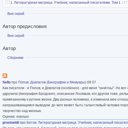
1.
Литературная матрица. Учебник, написанный писателями. Том 1
147
Показать
Вне серий
Автор предисловия
Показать
Вне серий
Автор
Показать
Сборники
Sello
про
Попов
:
Довлатов
(
Биографии и Мемуары
) 09 07
Как писатели - и Попов, и Довлатов (особенно) - для меня "зачётны". Но во
удручила (биография Бродского, описанная Лосевым, его другом тоже, рел
привязанному к рутине жизни. Два разных человека), а изменила мое отношен
напрашивающимся выводом: до чего может быть талантливый человек порой
творчество над жизнью.
Оценка: хорошо
prostoeldi
про
Битов
:
Литературная матрица. Учебник, написанный писател