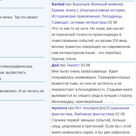
Barbud
про
Воронцов
:
Военный инженер
Ермака. Книга 1
(
Альтернативная история
,
Исторические приключения
,
Попаданцы
,
м лично. Так что может
Самиздат, сетевая литература
) 03 08
Что-то как-то не ахти. Не знаю, как насчет
исторической точности происходящих в
повествовании событий, но казаки XVI века,
вполне грамотно говорящие на современном
нам литературном языке - это перебор)
Оценка: плохо
Дей
про
Таксист
03 08
автобиографических
Мне было очень захватывающе. Идея
вым, высветлить
понравилась неимоверно. Переживательных
.
моментов тьма, но они не затянуты и не
перерастают в безнадёжность. Седьмая книга
озможно. И не читать не
выбивается из общего ряда в лучшую сторону.
Миллиардер, приговорённый
………
mysevra
про
Рот
:
Insurgent
[en] (
Социальная
фантастика
,
Любовная фантастика
) 02 08
Скучнее первой: меньше событий, больше
обид, рефлексии и претензий. Если бы с этой
книги начиналась серия, я бы уже забросила.