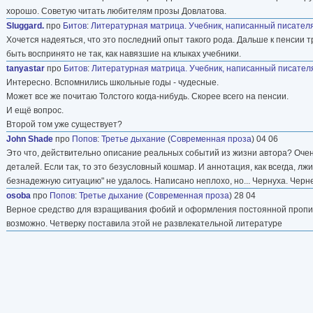
хорошо. Советую читать любителям прозы Довлатова.
Sluggard.
про
Битов
:
Литературная матрица. Учебник, написанный писателя
Хочется надеяться, что это последний опыт такого рода. Дальше к пенсии тр
быть воспринято не так, как навязшие на клыках учебники.
tanyastar
про
Битов
:
Литературная матрица. Учебник, написанный писателя
Интересно. Вспомнились школьные годы - чудесные.
Может все же почитаю Толстого когда-нибудь. Скорее всего на пенсии.
И ещё вопрос.
Второй том уже существует?
John Shade
про
Попов
:
Третье дыхание
(
Современная проза
) 04 06
Это что, действительно описание реальных событий из жизни автора? Очен
деталей. Если так, то это безусловный кошмар. И аннотация, как всегда, лж
безнадежную ситуацию" не удалось. Написано неплохо, но... Чернуха. Че
osoba
про
Попов
:
Третье дыхание
(
Современная проза
) 28 04
Верное средство для взращивания фобий и оформления постоянной прописк
возможно. Четверку поставила этой не развлекательной литературе