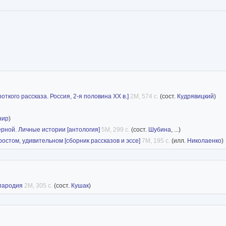
ткого рассказа. Россия, 2-я половина XX в.]
2M, 574 с.
(сост.
Кудрявицкий
)
нир
)
ерной. Личные истории [антология]
5M, 299 с.
(сост.
Шубина
, ...)
остом, удивительном [сборник рассказов и эссе]
7M, 195 с.
(илл.
Николаенко
)
 пародия
2M, 305 с.
(сост.
Кушак
)