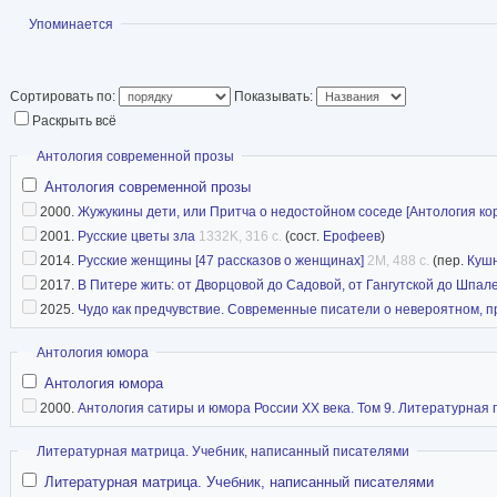
Показать
Упоминается
Сортировать по:
Показывать:
Раскрыть всё
Скрыть
Антология современной прозы
Антология современной прозы
2000.
Жужукины дети, или Притча о недостойном соседе [Антология коро
2001.
Русские цветы зла
1332K, 316 с.
(сост.
Ерофеев
)
2014.
Русские женщины [47 рассказов о женщинах]
2M, 488 с.
(пер.
Куш
2017.
В Питере жить: от Дворцовой до Садовой, от Гангутской до Шпал
2025.
Чудо как предчувствие. Современные писатели о невероятном, пр
Скрыть
Антология юмора
Антология юмора
2000.
Антология сатиры и юмора России XX века. Том 9. Литературная
Скрыть
Литературная матрица. Учебник, написанный писателями
Литературная матрица. Учебник, написанный писателями