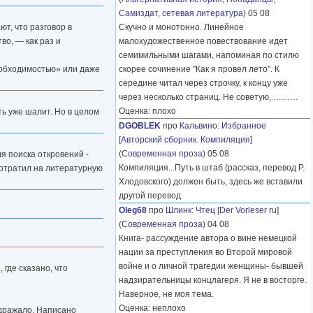
Самиздат, сетевая литература
) 05 08
т, что разговор в
Скучно и монотонно. Линейное
во, — как раз и
малохудожественное повествование идет
семимильными шагами, напоминая по стилю
необходимостью» или даже
скорее сочинение "Как я провел лето". К
середине читал через строчку, к концу уже
через несколько страниц. Не советую,
………
Оценка: плохо
ть уже шалит. Но в целом
DGOBLEK
про
Кальвино
:
Избранное
[Авторский сборник. Компиляция]
(
Современная проза
) 05 08
ля поиска откровений -
Компиляция...Путь в штаб (рассказ, перевод Р.
 потратил на литературную
Хлодовского) должен быть, здесь же вставили
другой перевод.
Oleg68
про
Шлинк
:
Чтец
[
Der Vorleser
ru]
(
Современная проза
) 04 08
Книга- рассуждение автора о вине немецкой
нации за преступления во Второй мировой
войне и о личной трагедии женщины- бывшей
где сказано, что
надзирательницы концлагеря. Я не в восторге.
Наверное, не моя тема.
Оценка: неплохо
здражало. Написано