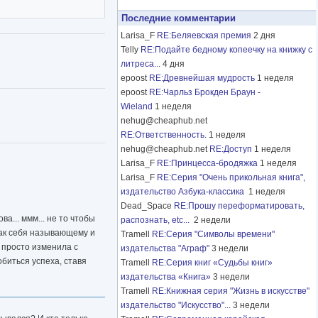
Последние комментарии
Larisa_F
RE:Беляевская премия
2 дня
Telly
RE:Подайте бедному копеечку на книжку с
литреса...
4 дня
epoost
RE:Древнейшая мудрость
1 неделя
epoost
RE:Чарльз Брокден Браун -
Wieland
1 неделя
nehug@cheaphub.net
RE:Ответственность.
1 неделя
nehug@cheaphub.net
RE:Доступ
1 неделя
Larisa_F
RE:Принцесса-бродяжка
1 неделя
Larisa_F
RE:Серия "Очень прикольная книга",
издательство Азбука-классика
1 неделя
Dead_Space
RE:Прошу переформатировать,
а... ммм... не то чтобы
распознать, etc...
2 недели
так себя называющему и
Tramell
RE:Серия "Символы времени"
а просто изменила с
издательства "Аграф"
3 недели
биться успеха, ставя
Tramell
RE:Серия книг «Судьбы книг»
издательства «Книга»
3 недели
Tramell
RE:Книжная серия "Жизнь в искусстве"
издательство "Искусство"...
3 недели