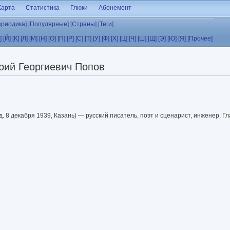
Карта
Статистика
Глюки
Абонемент
ериодика]
[Популярные]
[Страны]
[Теги]
]
[Й]
[К]
[Л]
[М]
[Н]
[О]
[П]
[Р]
[С]
[Т]
[У]
[Ф]
[Х]
[Ц]
[Ч]
[Ш]
[Щ]
[Э]
[Ю]
[Я]
[Прочее]
рий Георгиевич Попов
д. 8 декабря 1939, Казань) — русский писатель, поэт и сценарист, инженер. 