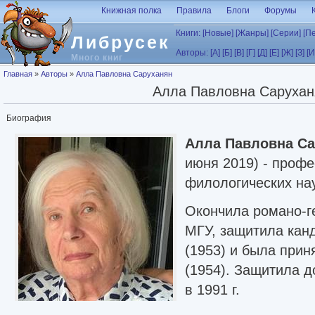
Перейти к основному содержанию
Книжная полка
Правила
Блоги
Форумы
Книги:
[Новые]
[Жанры]
[Серии]
[П
Либрусек
Авторы:
[А]
[Б]
[В]
[Г]
[Д]
[Е]
[Ж]
[З]
[И
Много книг
Вы здесь
Главная
»
Авторы
»
Алла Павловна Саруханян
Алла Павловна Сарухан
Биография
Алла Павловна С
июня 2019) - профе
филологических нау
Окончила романо-г
МГУ, защитила кан
(1953) и была прин
(1954). Защитила 
в 1991 г.
Принимала участие