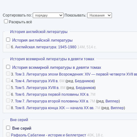
конференции эксп
кельтским культурам
Сортировать по:
Показывать:
Раскрыть всё
Дублин), в трёх М
конференциях "Ирландия: общество и культура
Скрыть
История английской литературы
Мартина Лютера, г. Халле, ГДР, 1979, 1982, 1
История английской литературы
6.
Английская литература: 1945-1980
14M, 514 с.
публиковались на английском языке в Халле),
конференции "Состояние и задачи сравнитель
Скрыть
История всемирной литературы в девяти томах
литературоведения" (1989), в Первой и Втор
История всемирной литературы в девяти томах
научной конференции "Язык и культура" (2002, 2
3.
Том 3. Литература эпохи Возрождения: XIV — первой четверти XVII вв
4.
Том 4. Литература XVII в.
6M
(ред.
Бердников
)
конференциях Отдела: Тертеряновские чтени
5.
Том 5. Литература XVIII в.
8M
(ред.
Бердников
)
авангардизма, Проблемы взаимоотношения ли
6.
Том 6. Литература первой половины XIX в.
7M
английская литература от XIX века к XX (2003,
7.
Том 7. Литература второй половины XIX в.
7M
(ред.
Виппер
)
8.
Том 8. Литература конца XIX — начала XX вв.
7M
(ред.
Виппер
)
источник
Скрыть
Вне серий
Вне серий
Рафаэль Сабатини - историк и беллетрист
40K, 18 с.