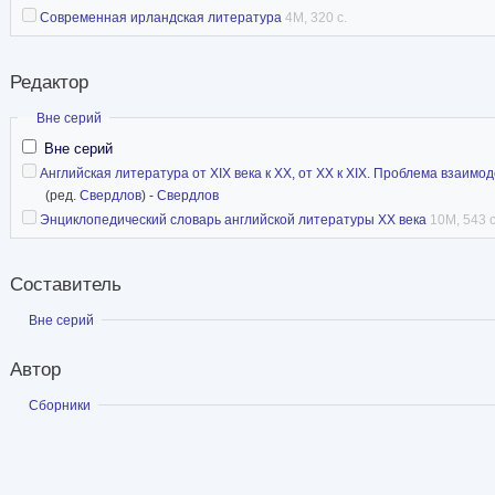
Современная ирландская литература
4M, 320 с.
Редактор
Скрыть
Вне серий
Вне серий
Английская литература от XIX века к XX, от XX к XIX. Проблема взаим
(ред.
Свердлов
) -
Свердлов
Энциклопедический словарь английской литературы XX века
10M, 543 с
Составитель
Показать
Вне серий
Автор
Показать
Сборники