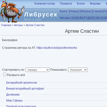
Перейти к основному содержанию
Книжная полка
Правила
Блоги
Форумы
Книги:
[Новые]
[Жанры]
[Серии]
[П
Либрусек
Авторы:
[А]
[Б]
[В]
[Г]
[Д]
[Е]
[Ж]
[З]
[И
Много книг
Вы здесь
Главная
»
Авторы
»
Артем Сластин
Артем Сластин
Биография
Страничка автора на АТ:
https://author.today/u/trev/works
Сортировать по:
Показывать:
Раскрыть всё
Показать
Бескрайний архипелаг
Показать
Внекатегорийный артефакт
Показать
Должники
Показать
Мир Сферы
Показать
Первый пользователь