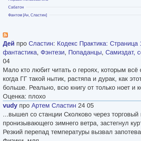
Показать
Сабатон
Показать
Фантом [Ан, Сластин]
Дей
про
Сластин
:
Кодекс Практика: Страница 
фантастика
,
Фэнтези
,
Попаданцы
,
Самиздат, с
04
Мало кто любит читать о героях, которым всё 
когда ГГ такой нытик, растяпа и дурак, как это
больше. Реально, всю книгу от только ноет и ко
Оценка: плохо
vudy
про
Артем Сластин
24 05
...вышел со станции Сколково через торговый
пронизывающего зимнего ветра, застегнул курт
Резкий перепад температуры вызвал запотев
Физики, мля ...