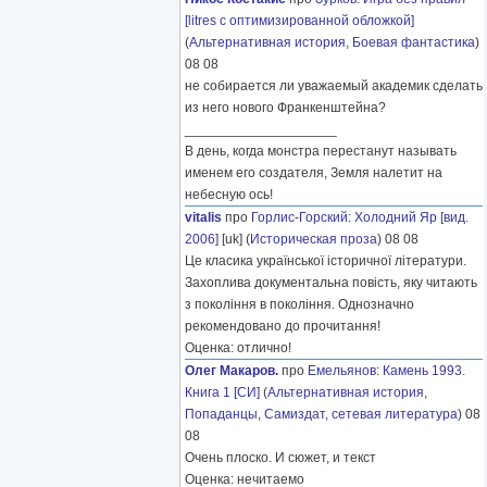
[litres с оптимизированной обложкой]
(
Альтернативная история
,
Боевая фантастика
)
08 08
не собирается ли уважаемый академик сделать
из него нового Франкенштейна?
____________________
В день, когда монстра перестанут называть
именем его создателя, Земля налетит на
небесную ось!
vitalis
про
Горлис-Горский
:
Холодний Яр [вид.
2006]
[uk] (
Историческая проза
) 08 08
Це класика української історичної літератури.
Захоплива документальна повість, яку читають
з покоління в покоління. Однозначно
рекомендовано до прочитання!
Оценка: отлично!
Олег Макаров.
про
Емельянов
:
Камень 1993.
Книга 1 [СИ]
(
Альтернативная история
,
Попаданцы
,
Самиздат, сетевая литература
) 08
08
Очень плоско. И сюжет, и текст
Оценка: нечитаемо