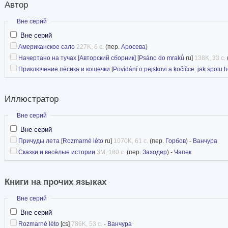
Автор
Скрыть
Вне серий
Вне серий
Американское сало
227K, 6 с.
(пер.
Аросева
)
Начертано на тучах [Авторский сборник]
[
Psáno do mraků
ru]
138K, 33 с.
Приключение пёсика и кошечки
[
Povídání o pejskovi a kočičce: jak spolu h
Иллюстратор
Скрыть
Вне серий
Вне серий
Причуды лета
[
Rozmarné léto
ru]
1070K, 61 с.
(пер.
Горбов
) -
Ванчура
Сказки и весёлые истории
3M, 180 с.
(пер.
Заходер
) -
Чапек
Книги на прочих языках
Скрыть
Вне серий
Вне серий
Rozmarné léto
[cs]
786K, 53 с.
-
Ванчура