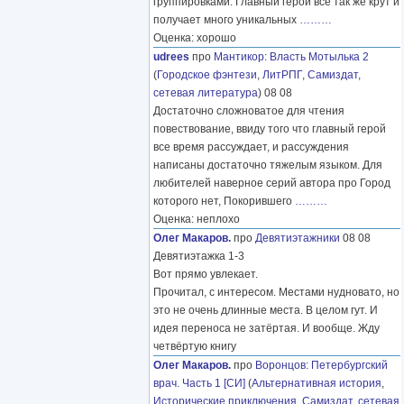
группировками. Главный герой все так же крут и
получает много уникальных
………
Оценка: хорошо
udrees
про
Мантикор
:
Власть Мотылька 2
(
Городское фэнтези
,
ЛитРПГ
,
Самиздат,
сетевая литература
) 08 08
Достаточно сложноватое для чтения
повествование, ввиду того что главный герой
все время рассуждает, и рассуждения
написаны достаточно тяжелым языком. Для
любителей наверное серий автора про Город
которого нет, Покорившего
………
Оценка: неплохо
Олег Макаров.
про
Девятиэтажники
08 08
Девятиэтажка 1-3
Вот прямо увлекает.
Прочитал, с интересом. Местами нудновато, но
это не очень длинные места. В целом гут. И
идея переноса не затёртая. И вообще. Жду
четвёртую книгу
Олег Макаров.
про
Воронцов
:
Петербургский
врач. Часть 1 [СИ]
(
Альтернативная история
,
Исторические приключения
,
Самиздат, сетевая