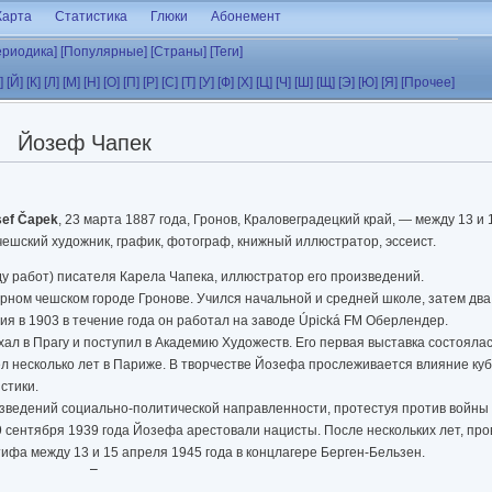
Карта
Статистика
Глюки
Абонемент
ериодика]
[Популярные]
[Страны]
[Теги]
]
[Й]
[К]
[Л]
[М]
[Н]
[О]
[П]
[Р]
[С]
[Т]
[У]
[Ф]
[Х]
[Ц]
[Ч]
[Ш]
[Щ]
[Э]
[Ю]
[Я]
[Прочее]
Йозеф Чапек
sef Čapek
, 23 марта 1887 года, Гронов, Краловеградецкий край, — между 13 и 
чешский художник, график, фотограф, книжный иллюстратор, эссеист.
ду работ) писателя Карела Чапека, иллюстратор его произведений.
орном чешском городе Гронове. Учился начальной и средней школе, затем два 
ия в 1903 в течение года он работал на заводе Úpická FM Оберлендер.
л в Прагу и поступил в Академию Художеств. Его первая выставка состоялась
л несколько лет в Париже. В творчестве Йозефа прослеживается влияние куб
стики.
изведений социально-политической направленности, протестуя против войны
 сентября 1939 года Йозефа арестовали нацисты. После нескольких лет, пр
тифа между 13 и 15 апреля 1945 года в концлагере Берген-Бельзен.
осят улицы в Праге и многих других городах.