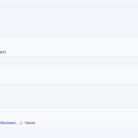
дюг
)
.
Малевич
, ...) -
Чапек