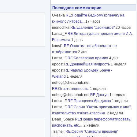
Последние комментарии
Океана
RE:Подайте бедному копеечку на
книжку с литреса...
17 часов
monochka
RE:удаление "двойников"
20 часов
Larisa_F
RE:Литературная премия имени И.А.
Ефремова
1 день
konst1
RE:Оплатил, но абонемент не
отображается
2 дня
Larisa_F
RE:Беляевская премия
4 дня
epoost
RE:Древнейшая мудрость
1 неделя
epoost
RE:Чарльз Брокден Браун -
Wieland
1 неделя
nehug@cheaphub.net
RE:Ответственность.
1 неделя
nehug@cheaphub.net
RE:Доступ
1 неделя
Larisa_F
RE:Принцесса-бродяжка
1 неделя
Larisa_F
RE:Серия "Очень прикольная книга",
издательство Азбука-классика
2 недели
Dead_Space
RE:Прошу переформатировать,
распознать, etc...
2 недели
Tramell
RE:Серия "Символы времени"