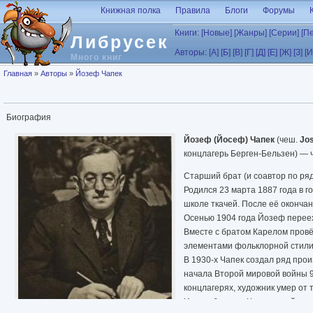
Перейти к основному содержанию
Книжная полка
Правила
Блоги
Форумы
Книги:
[Новые]
[Жанры]
[Серии]
[П
Либрусек
Авторы:
[А]
[Б]
[В]
[Г]
[Д]
[Е]
[Ж]
[З]
[И
Много книг
Вы здесь
Главная
»
Авторы
»
Йозеф Чапек
Биография
Йозеф (Йосеф) Чапек
(чеш.
Jo
концлагерь Берген-Бельзен) — 
Старший брат (и соавтор по ря
Родился 23 марта 1887 года в г
школе ткачей. После её окончан
Осенью 1904 года Йозеф перееха
Вместе с братом Карелом провё
элементами фольклорной стили
В 1930-х Чапек создал ряд про
начала Второй мировой войны 9
концлагерях, художник умер от 
Имена братьев Чапеков сейчас н