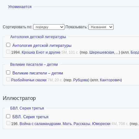
Википедия
Показать
Упоминается
Сортировать по:
Показывать:
Скрыть
Антология детской литературы
Антология детской литературы
1994.
Крошка Енот и другие
5M, 101 с.
(пер.
Шерешевская
, ...) (илл.
Бор
Скрыть
Великие писатели – детям
Великие писатели – детям
Разбойничьи сказки
7M, 20 с.
(пер.
Рубцова
) (илл.
Канторович
)
Иллюстратор
Скрыть
БВЛ. Серия третья
БВЛ. Серия третья
196.
Война с саламандрами. Мать. Рассказы. Юморески
4M, 708 с.
(пер