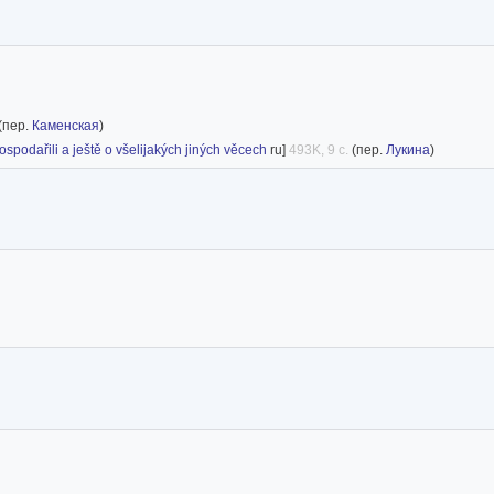
(пер.
Каменская
)
ospodařili a ještě o všelijakých jiných věcech
ru]
493K, 9 с.
(пер.
Лукина
)