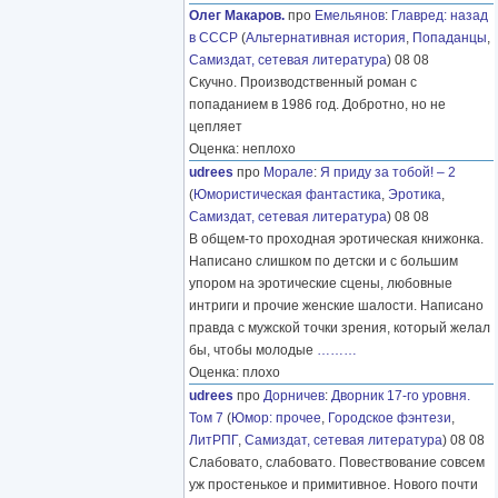
Олег Макаров.
про
Емельянов
:
Главред: назад
в СССР
(
Альтернативная история
,
Попаданцы
,
Самиздат, сетевая литература
) 08 08
Скучно. Производственный роман с
попаданием в 1986 год. Добротно, но не
цепляет
Оценка: неплохо
udrees
про
Морале
:
Я приду за тобой! – 2
(
Юмористическая фантастика
,
Эротика
,
Самиздат, сетевая литература
) 08 08
В общем-то проходная эротическая книжонка.
Написано слишком по детски и с большим
упором на эротические сцены, любовные
интриги и прочие женские шалости. Написано
правда с мужской точки зрения, который желал
бы, чтобы молодые
………
Оценка: плохо
udrees
про
Дорничев
:
Дворник 17-го уровня.
Том 7
(
Юмор: прочее
,
Городское фэнтези
,
ЛитРПГ
,
Самиздат, сетевая литература
) 08 08
Слабовато, слабовато. Повествование совсем
уж простенькое и примитивное. Нового почти