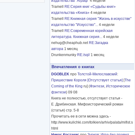
издательства "Аграф"
4 недели
Tramell
RE:Серия книг «Судьбы книг»
издательства «Книга»
4 недели
Tramell
RE:Книжная серия "Жизнь в искусстве"
издательство "Искусство"...
4 недели
Tramell
RE:Современная корейская
литература. Книжная серия...
4 недели
nehug@cheaphub.net
RE:Загадка
автора
1 месяц
Drunkenmunky
RE:/sql/
1 месяц
Впечатления о книгах
DGOBLEK
про
Толстой-Милославский
:
Пришествие Короля [Отсутствует статья]
[
The
Coming of the King
ru] (
Фэнтези
,
Историческое
фэнтези
) 09 08
Книга не полностью, отсутствует статья -
Е. Дрибинская. Мифоисторический роман
(статья) стр. 5-8
Прочитать ее в сети можна здесь -
http://www.kulichki.com/tolkien/arhiv/palata/mifist.s
html
Никос Костакис
про
Зурков
:
Игра без правил