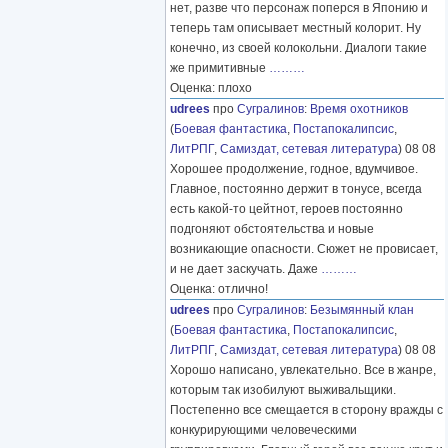
нет, разве что персонаж поперся в Японию и
теперь там описывает местный колорит. Ну
конечно, из своей колокольни. Диалоги такие
же примитивные
………
Оценка: плохо
udrees
про
Сугралинов
:
Время охотников
(
Боевая фантастика
,
Постапокалипсис
,
ЛитРПГ
,
Самиздат, сетевая литература
) 08 08
Хорошее продолжение, годное, вдумчивое.
Главное, постоянно держит в тонусе, всегда
есть какой-то цейтнот, героев постоянно
подгоняют обстоятельства и новые
возникающие опасности. Сюжет не провисает,
и не дает заскучать. Даже
………
Оценка: отлично!
udrees
про
Сугралинов
:
Безымянный клан
(
Боевая фантастика
,
Постапокалипсис
,
ЛитРПГ
,
Самиздат, сетевая литература
) 08 08
Хорошо написано, увлекательно. Все в жанре,
которым так изобилуют выживальщики.
Постепенно все смещается в сторону вражды с
конкурирующими человеческими