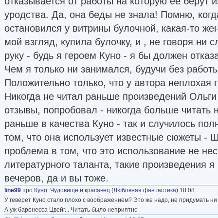
отказывается от работы на которую её берут и
уродства. Да, она беды не знала! Помню, когд
остановился у витрины булочной, какая-то же
мой взгляд, купила булочку, и , не говоря ни 
руку - будь я героем Куно - я бы должен отказ
Чем я только ни занимался, будучи без работы
Положительно только, что у автора неплохая 
Никогда не читал раньше произведений Ольги
отзывы, попробовал - никогда больше читать н
раньше в качества Куно - так и случилось полн
том, что она использует известные сюжеты - Ш
проблема в том, что это использование не нес
литературного таланта, такие произведения я 
вечеров, да и вы тоже.
line99
про
Куно
:
Чудовище и красавец
(
Любовная фантастика
) 18 08
У геверет Куно стало плохо с воображением? Это же надо, не придумать ни 
А уж баронесса Цвейг... Читать было неприятно