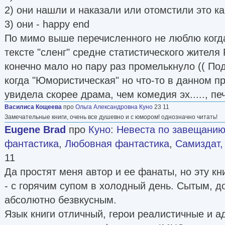
2) они нашли и наказали или отомстили это как
3) они - happy end
По мимо выше перечисленного не люблю когда
тексте "сленг" средне статистического жителя 
конечно мало но пару раз промелькнуло (( По
когда "Юмористическая" но что-то в данном п
увидела скорее драма, чем комедия эх....., пе
Василиса Кощеева
про
Ольга Александровна Куно
23 11
Замечательные книги, очень все душевно и с юмором! однозначно читать!
Eugene Brad
про
Куно
:
Невеста по завещанию
фантастика
,
Любовная фантастика
,
Самиздат,
11
Да простят меня автор и ее фанаты, но эту кн
- с горячим супом в холодный день. Сытым, д
абсолютно безвкусным.
Язык книги отличный, герои реалистичные и 