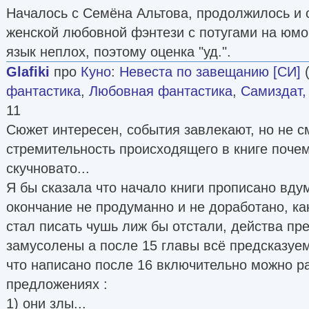
Началось с Семёна Альтова, продолжилось и 
женской любовной фэнтези с потугами на юмо
язык неплох, поэтому оценка "уд.".
Glafiki
про
Куно
:
Невеста по завещанию [СИ]
фантастика
,
Любовная фантастика
,
Самиздат,
11
Сюжет интересен, события завлекают, но не с
стремительность происходящего в книге почем
скучновато...
Я бы сказала что начало книги прописано вду
окончание не продуманно и не доработано, как
стал писать чушь лиж бы отстали, действа пр
замусолены а после 15 главы всё предсказуем
что написано после 16 включительно можно ра
предложениях :
1) они злы...