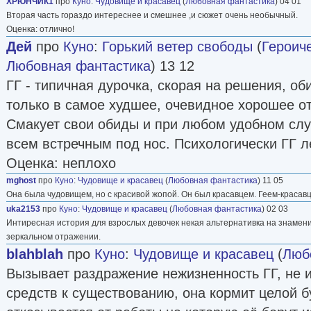
ХРЮНЧИК1
про
Куно
:
Чудовище и красавец
(
Любовная фантастика
) 04 01
Вторая часть гораздо интереснее и смешнее ,и сюжет очень необычный.
Оценка: отлично!
Дей
про
Куно
:
Горький ветер свободы
(
Героич
Любовная фантастика
) 13 12
ГГ - типичная дурочка, скорая на решения, о
только в самое худшее, очевидное хорошее от
Смакует свои обиды и при любом удобном слу
всем встречным под нос. Психологически ГГ ле
Оценка: неплохо
mghost
про
Куно
:
Чудовище и красавец
(
Любовная фантастика
) 11 05
Она была чудовищем, но с красивой жопой. Он был красавцем. Геем-красав
uka2153
про
Куно
:
Чудовище и красавец
(
Любовная фантастика
) 02 03
Интиресная история для взрослых девочек некая альтернативка на знамени
зеркальном отражении.
blahblah
про
Куно
:
Чудовище и красавец
(
Люб
Вызывает раздражение нежизненность ГГ, не и
средств к существованию, она кормит целой бу