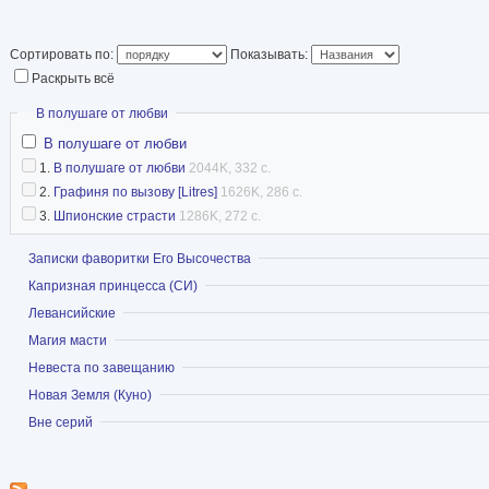
временами также с
москвичка, бывший
Сортировать по:
Показывать:
Раскрыть всё
бывшая студентка 
в Иерусалиме, в п
Скрыть
В полушаге от любви
всё в том же Иерусалимском университете, а
В полушаге от любви
1.
В полушаге от любви
2044K, 332 с.
университете Санта-Круз. Сейчас живу в слав
2.
Графиня по вызову [Litres]
1626K, 286 с.
мужем Женей и собакой Гердой (она же глава
3.
Шпионские страсти
1286K, 272 с.
лингвистику в Беэр-Шевском университете.
Показать
Записки фаворитки Его Высочества
Я пишу сказки и фэнтезийные, романтические
Показать
Капризная принцесса (СИ)
юмористические романы. Как правило, в кажд
Показать
Левансийские
смешано в разных пропорциях, иногда с доба
Показать
Магия масти
шпионской линии.»
Показать
Невеста по завещанию
В 2013 году состоялся «бумажный дебют» ав
Показать
Новая Земля (Куно)
малотиражное издание сборника «В дыму чужи
Показать
Вне серий
включены выполненные в стихотворной форм
пародии на известные сказки и серьёзные сти