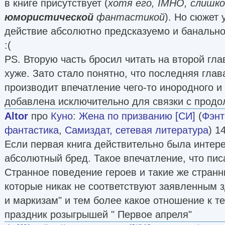
в книге присутствует (
хотя его, IMHO, слишк
юмористической
фантастикой
). Но сюжет 
действие абсолютно предсказуемо и банально
:(
PS. Вторую часть бросил читать на второй гла
хуже. Зато стало понятно, что последняя глав
производит впечатление чего-то инородного и
добавлена исключительно для связки с прод
Altor
про
Куно
:
Жена по призванию [СИ]
(
Фэнт
фантастика
,
Самиздат, сетевая литература
) 1
Если первая книга действительно была интере
абсолютный бред. Такое впечатление, что пис
Странное поведение героев и такие же стран
которые никак не соответствуют заявленным 
и маркизам" и тем более какое отношение к т
праздник розыгрышей " Первое апреля"