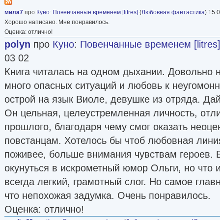
крупное издательство «Альфа-книга» взялось
мила7
про
Куно
:
Повенчанные временем [litres]
(
Любовная фантастика
) 15 
«Записки фаворитки Его Высочества». А в янва
Хорошо написано. Мне понравилось.
Оценка: отлично!
издательство «Центрполиграф» подготовило 
polyn
про
Куно
:
Повенчанные временем [litres
автора — «Шпионка в графском замке».
03 02
источник Фантлаб
Книга читалась на одном дыхании. Довольно 
(следить)
много опасных ситуаций и любовь к неугомонн
Самиздат
острой на язык Виоле, девушке из отряда. Да
https://prodaman.ru/Olga-Kuno
Он цельная, целеустремленная личность, отл
http://kuno.co.il
прошлого, благодаря чему смог оказать неоце
повстанцам. Хотелось бы чтоб любовная лини
поживее, больше внимания чувствам героев. 
окунуться в искрометный юмор Ольги, но что 
всегда легкий, грамотный слог. Но самое глав
что непохожая задумка. Очень понравилось.
Оценка: отлично!