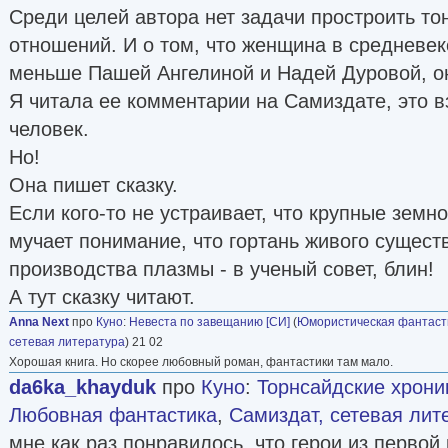
Среди целей автора нет задачи простроить то
отношений. И о том, что женщина в средневе
меньше Пашей Ангелиной и Надей Дуровой, он
Я читала ее комментарии на Самиздате, это 
человек.
Но!
Она пишет сказку.
Если кого-то не устраивает, что крупные земн
мучает понимание, что гортань живого сущест
производства плазмы - в ученый совет, блин!
А тут сказку читают.
Anna Next
про
Куно
:
Невеста по завещанию [СИ]
(
Юмористическая фантаст
сетевая литература
) 21 02
Хорошая книга. Но скорее любовный роман, фантастики там мало.
da6ka_khayduk
про
Куно
:
Торнсайдские хрони
Любовная фантастика
,
Самиздат, сетевая лит
мне как раз понравилось, что герои из первой 