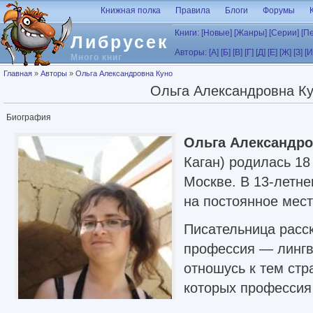
Перейти к основному содержанию
Книжная полка
Правила
Блоги
Форумы
Книги:
[Новые]
[Жанры]
[Серии]
[П
Либрусек
Авторы:
[А]
[Б]
[В]
[Г]
[Д]
[Е]
[Ж]
[З]
[И
Много книг
Вы здесь
Главная
»
Авторы
»
Ольга Александровна Куно
Ольга Александровна К
Биография
Ольга Александро
Каган) родилась 18
Москве. В 13-летне
на постоянное мест
Писательница расс
профессия — лингв
отношусь к тем ст
которых профессия 
Пишу по большей ча