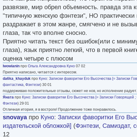
развязке, мир обрел объемность. правда эта 
"типичную женскую фэнтези", НО практически 
раздражает в этом жанре, смягчено и не вызыв
глаза, так что вполне сносно.
Приятно читать текст без ошибок(или с мини
глаза), язык приятно легкий, что в первой книг
оценка четыре с плюсом
lwowianin
про
Ольга Александровна Куно
07 02
Приятно написано, читается с интересом.
da6ka_khayduk
про
Куно
:
Записки фаворитки Его Высочества [= Записки Го
фантастика
,
Фэнтези
) 30 01
поддерживаю положительные отзывы, сюжет не нов, но исполнение радует.
Яната
про
Куно
:
Записки фаворитки Его Высочества [= Записки Говорящей ;
Фэнтези
) 29 01
Отличная итория, я в востроге! Продолжение тоже понравилось.
snovaya
про
Куно
:
Записки фаворитки Его Выс
издательской обложкой]
(
Фэнтези
,
Самиздат, с
12