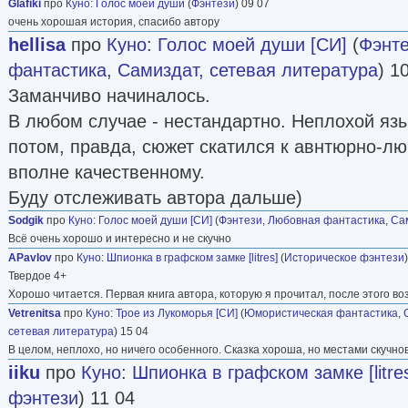
Glafiki
про
Куно
:
Голос моей души
(
Фэнтези
) 09 07
очень хорошая история, спасибо автору
hellisa
про
Куно
:
Голос моей души [СИ]
(
Фэнт
фантастика
,
Самиздат, сетевая литература
) 1
Заманчиво начиналось.
В любом случае - нестандартно. Неплохой язы
потом, правда, сюжет скатился к авнтюрно-л
вполне качественному.
Буду отслеживать автора дальше)
Sodgik
про
Куно
:
Голос моей души [СИ]
(
Фэнтези
,
Любовная фантастика
,
Са
Всё очень хорошо и интересно и не скучно
APavlov
про
Куно
:
Шпионка в графском замке [litres]
(
Историческое фэнтези
Твердое 4+
Хорошо читается. Первая книга автора, которую я прочитал, после этого в
Vetrenitsa
про
Куно
:
Трое из Лукоморья [СИ]
(
Юмористическая фантастика
,
сетевая литература
) 15 04
В целом, неплохо, но ничего особенного. Сказка хороша, но местами скучно
iiku
про
Куно
:
Шпионка в графском замке [litre
фэнтези
) 11 04