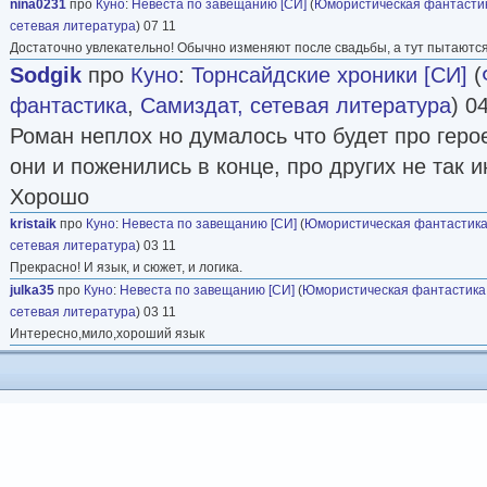
nina0231
про
Куно
:
Невеста по завещанию [СИ]
(
Юмористическая фантасти
сетевая литература
) 07 11
Достаточно увлекательно! Обычно изменяют после свадьбы, а тут пытаются 
Sodgik
про
Куно
:
Торнсайдские хроники [СИ]
(
фантастика
,
Самиздат, сетевая литература
) 0
Роман неплох но думалось что будет про герое
они и поженились в конце, про других не так и
Хорошо
kristaik
про
Куно
:
Невеста по завещанию [СИ]
(
Юмористическая фантастик
сетевая литература
) 03 11
Прекрасно! И язык, и сюжет, и логика.
julka35
про
Куно
:
Невеста по завещанию [СИ]
(
Юмористическая фантастика
сетевая литература
) 03 11
Интересно,мило,хороший язык