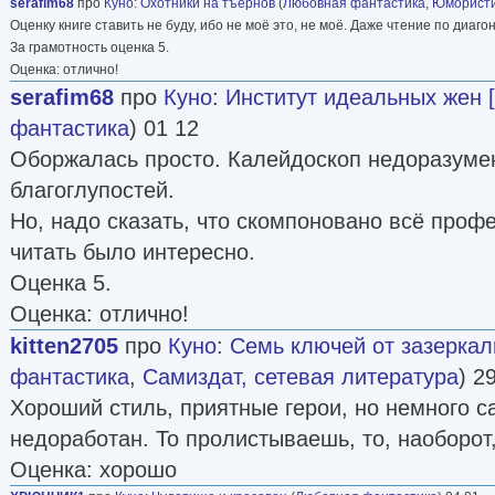
serafim68
про
Куно
:
Охотники на тъёрнов
(
Любовная фантастика
,
Юмористи
Оценку книге ставить не буду, ибо не моё это, не моё. Даже чтение по диаго
За грамотность оценка 5.
Оценка: отлично!
serafim68
про
Куно
:
Институт идеальных жен [l
фантастика
) 01 12
Оборжалась просто. Калейдоскоп недоразуме
благоглупостей.
Но, надо сказать, что скомпоновано всё проф
читать было интересно.
Оценка 5.
Оценка: отлично!
kitten2705
про
Куно
:
Семь ключей от зазеркал
фантастика
,
Самиздат, сетевая литература
) 2
Хороший стиль, приятные герои, но немного са
недоработан. То пролистываешь, то, наоборот, 
Оценка: хорошо