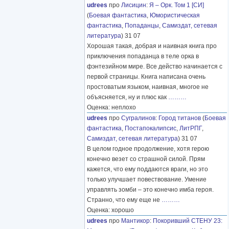
udrees
про
Лисицин
:
Я – Орк. Том 1 [СИ]
(
Боевая фантастика
,
Юмористическая
фантастика
,
Попаданцы
,
Самиздат, сетевая
литература
) 31 07
Хорошая такая, добрая и наивная книга про
приключения попаданца в теле орка в
фэнтезийном мире. Все действо начинается с
первой страницы. Книга написана очень
простоватым языком, наивная, многое не
объясняется, ну и плюс как
………
Оценка: неплохо
udrees
про
Сугралинов
:
Город титанов
(
Боевая
фантастика
,
Постапокалипсис
,
ЛитРПГ
,
Самиздат, сетевая литература
) 31 07
В целом годное продолжение, хотя герою
конечно везет со страшной силой. Прям
кажется, что ему поддаются враги, но это
только улучшает повествование. Умение
управлять зомби – это конечно имба героя.
Странно, что ему еще не
………
Оценка: хорошо
udrees
про
Мантикор
:
Покоривший СТЕНУ 23: