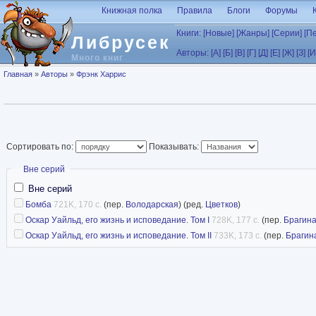
Перейти к основному содержанию
Книжная полка
Правила
Блоги
Форумы
Книги:
[Новые]
[Жанры]
[Серии]
[П
Либрусек
Авторы:
[А]
[Б]
[В]
[Г]
[Д]
[Е]
[Ж]
[З]
[И
Много книг
Вы здесь
Главная
»
Авторы
»
Фрэнк Харрис
Сортировать по:
Показывать:
Скрыть
Вне серий
Вне серий
Бомба
721K, 170 с.
(пер.
Володарская
) (ред.
Цветков
)
Оскар Уайльд, его жизнь и исповедание. Том I
728K, 177 с.
(пер.
Брагин
Оскар Уайльд, его жизнь и исповедание. Том II
733K, 173 с.
(пер.
Брагин