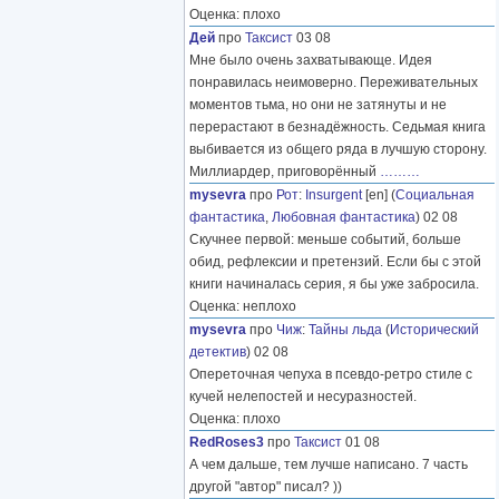
Оценка: плохо
Дей
про
Таксист
03 08
Мне было очень захватывающе. Идея
понравилась неимоверно. Переживательных
моментов тьма, но они не затянуты и не
перерастают в безнадёжность. Седьмая книга
выбивается из общего ряда в лучшую сторону.
Миллиардер, приговорённый
………
mysevra
про
Рот
:
Insurgent
[en] (
Социальная
фантастика
,
Любовная фантастика
) 02 08
Скучнее первой: меньше событий, больше
обид, рефлексии и претензий. Если бы с этой
книги начиналась серия, я бы уже забросила.
Оценка: неплохо
mysevra
про
Чиж
:
Тайны льда
(
Исторический
детектив
) 02 08
Опереточная чепуха в псевдо-ретро стиле с
кучей нелепостей и несуразностей.
Оценка: плохо
RedRoses3
про
Таксист
01 08
А чем дальше, тем лучше написано. 7 часть
другой "автор" писал? ))