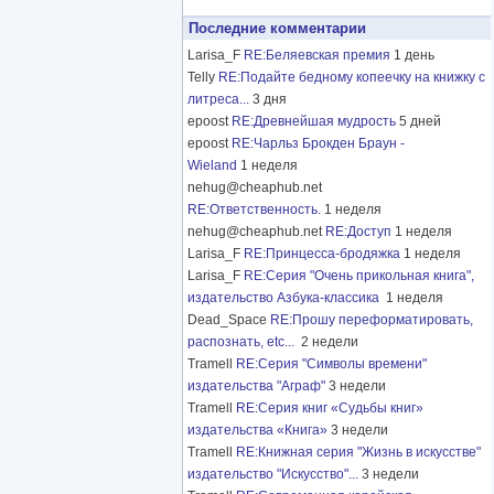
Последние комментарии
Larisa_F
RE:Беляевская премия
1 день
Telly
RE:Подайте бедному копеечку на книжку с
литреса...
3 дня
epoost
RE:Древнейшая мудрость
5 дней
epoost
RE:Чарльз Брокден Браун -
Wieland
1 неделя
nehug@cheaphub.net
RE:Ответственность.
1 неделя
nehug@cheaphub.net
RE:Доступ
1 неделя
Larisa_F
RE:Принцесса-бродяжка
1 неделя
Larisa_F
RE:Серия "Очень прикольная книга",
издательство Азбука-классика
1 неделя
Dead_Space
RE:Прошу переформатировать,
распознать, etc...
2 недели
Tramell
RE:Серия "Символы времени"
издательства "Аграф"
3 недели
Tramell
RE:Серия книг «Судьбы книг»
издательства «Книга»
3 недели
Tramell
RE:Книжная серия "Жизнь в искусстве"
издательство "Искусство"...
3 недели