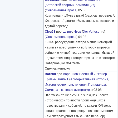
[Авторский сборник. Компиляция]
(
Современная проза
) 05 08
Компиляция...Путь в штаб (рассказ, перевод Р.
Хлодовского) должен быть, здесь же вставили
другой перевод.
Oleg68
про
Шлинк
:
Чтец
[
Der Vorleser
ru]
(
Современная проза
) 04 08
Книга- рассуждение автора о вине немецкой
нации за преступления во Второй мировой
войне и о личной трагедии женщины- бывшей
надзирательницы концлагеря. Я не в восторге.
Наверное, не моя тема.
Оценка: неплохо
Barbud
про
Воронцов
:
Военный инженер
Ермака. Книга 1
(
Альтернативная история
,
Исторические приключения
,
Попаданцы
,
Самиздат, сетевая литература
) 03 08
Что-то как-то не ахти. Не знаю, как насчет
исторической точности происходящих в
повествовании событий, но казаки XVI века,
вполне грамотно говорящие на современном
нам литературном языке - это перебор)