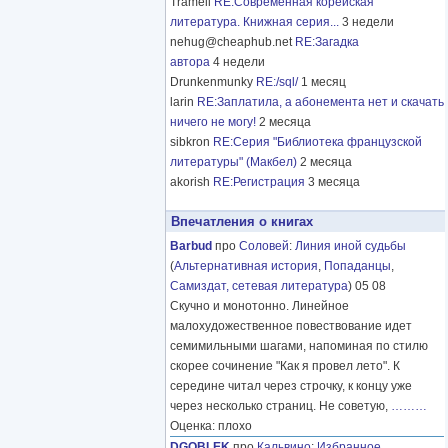
Tramell
RE:Современная корейская
литература. Книжная серия...
3 недели
nehug@cheaphub.net
RE:Загадка
автора
4 недели
Drunkenmunky
RE:/sql/
1 месяц
larin
RE:Заплатила, а абонемента нет и скачать
ничего не могу!
2 месяца
sibkron
RE:Серия "Библиотека французской
литературы" (Макбел)
2 месяца
akorish
RE:Регистрация
3 месяца
Впечатления о книгах
Barbud
про
Соловей
:
Линия иной судьбы
(
Альтернативная история
,
Попаданцы
,
Самиздат, сетевая литература
) 05 08
Скучно и монотонно. Линейное
малохудожественное повествование идет
семимильными шагами, напоминая по стилю
скорее сочинение "Как я провел лето". К
середине читал через строчку, к концу уже
через несколько страниц. Не советую,
………
Оценка: плохо
DGOBLEK
про
Кальвино
:
Избранное