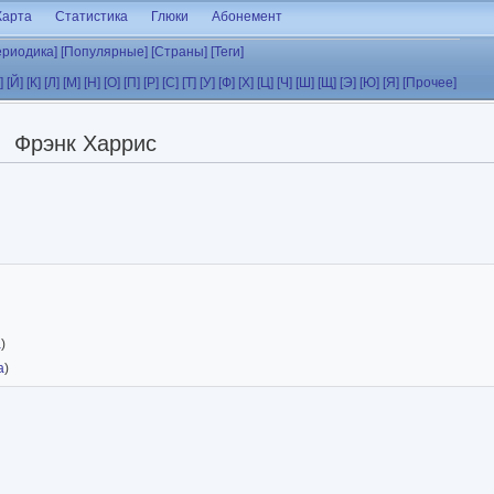
Карта
Статистика
Глюки
Абонемент
ериодика]
[Популярные]
[Страны]
[Теги]
]
[Й]
[К]
[Л]
[М]
[Н]
[О]
[П]
[Р]
[С]
[Т]
[У]
[Ф]
[Х]
[Ц]
[Ч]
[Ш]
[Щ]
[Э]
[Ю]
[Я]
[Прочее]
Фрэнк Харрис
а
)
а
)