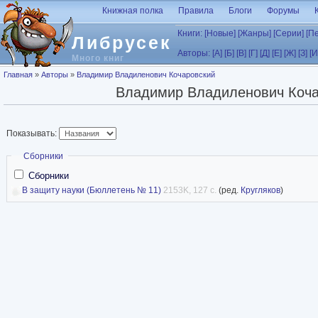
Перейти к основному содержанию
Книжная полка
Правила
Блоги
Форумы
Книги:
[Новые]
[Жанры]
[Серии]
[П
Либрусек
Авторы:
[А]
[Б]
[В]
[Г]
[Д]
[Е]
[Ж]
[З]
[И
Много книг
Вы здесь
Главная
»
Авторы
»
Владимир Владиленович Кочаровский
Владимир Владиленович Коча
Показывать:
Скрыть
Сборники
Сборники
В защиту науки (Бюллетень № 11)
2153K, 127 с.
(ред.
Кругляков
)