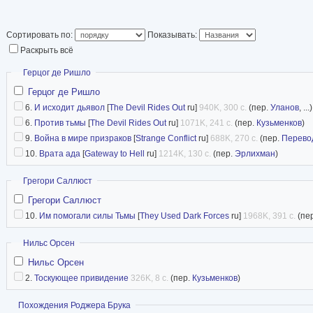
Сортировать по:
Показывать:
Раскрыть всё
Скрыть
Герцог де Ришло
Герцог де Ришло
6.
И исходит дьявол
[
The Devil Rides Out
ru]
940K, 300 с.
(пер.
Уланов
, ...)
6.
Против тьмы
[
The Devil Rides Out
ru]
1071K, 241 с.
(пер.
Кузьменков
)
9.
Война в мире призраков
[
Strange Conflict
ru]
688K, 270 с.
(пер.
Перево
10.
Врата ада
[
Gateway tо Hell
ru]
1214K, 130 с.
(пер.
Эрлихман
)
Скрыть
Грегори Саллюст
Грегори Саллюст
10.
Им помогали силы Тьмы
[
They Used Dark Forces
ru]
1968K, 391 с.
(пе
Скрыть
Нильс Орсен
Нильс Орсен
2.
Тоскующее привидение
326K, 8 с.
(пер.
Кузьменков
)
Показать
Похождения Роджера Брука