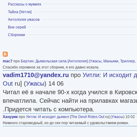
Показать
Рассказы о мумиях
Показать
Тайна [Уитли]
Показать
Антология ужасов
Показать
Вне серий
Показать
Сборники
mac7
про
Бертин
:
Дьявольская сила [Антология]
(
Ужасы
,
Маньяки
,
Триллер
,
Спасибо огромное за этот сборник, я его давно искала.
vadim1710@yandex.ru
про
Уитли
:
И исходит 
Out
ru] (
Ужасы
) 14 06
Читал её в начале 90-х когда учился в Кировс
впечатлила. Сейчас найти на прилавках магаз
.Придется читать с компьютера.
Ханурик
про
Уитли
:
И исходит дьявол
[
The Devil Rides Out
ru] (
Ужасы
) 10 02
Немного старомодный, но до сих пор читаемый с удовольствием роман.