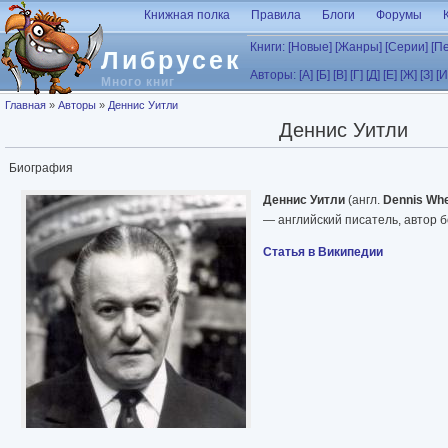
Перейти к основному содержанию
Книжная полка
Правила
Блоги
Форумы
Книги:
[Новые]
[Жанры]
[Серии]
[П
Либрусек
Авторы:
[А]
[Б]
[В]
[Г]
[Д]
[Е]
[Ж]
[З]
[И
Много книг
Вы здесь
Главная
»
Авторы
»
Деннис Уитли
Деннис Уитли
Биография
Деннис Уитли
(англ.
Dennis Whe
— английский писатель, автор б
Статья в Википедии