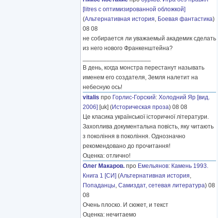
[litres с оптимизированной обложкой]
(
Альтернативная история
,
Боевая фантастика
)
08 08
не собирается ли уважаемый академик сделать
из него нового Франкенштейна?
____________________
В день, когда монстра перестанут называть
именем его создателя, Земля налетит на
небесную ось!
vitalis
про
Горлис-Горский
:
Холодний Яр [вид.
2006]
[uk] (
Историческая проза
) 08 08
Це класика української історичної літератури.
Захоплива документальна повість, яку читають
з покоління в покоління. Однозначно
рекомендовано до прочитання!
Оценка: отлично!
Олег Макаров.
про
Емельянов
:
Камень 1993.
Книга 1 [СИ]
(
Альтернативная история
,
Попаданцы
,
Самиздат, сетевая литература
) 08
08
Очень плоско. И сюжет, и текст
Оценка: нечитаемо