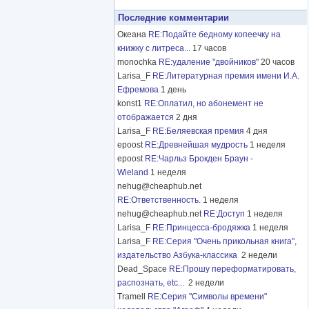
Последние комментарии
Океана
RE:Подайте бедному копеечку на
книжку с литреса...
17 часов
monochka
RE:удаление "двойников"
20 часов
Larisa_F
RE:Литературная премия имени И.А.
Ефремова
1 день
konst1
RE:Оплатил, но абонемент не
отображается
2 дня
Larisa_F
RE:Беляевская премия
4 дня
epoost
RE:Древнейшая мудрость
1 неделя
epoost
RE:Чарльз Брокден Браун -
Wieland
1 неделя
nehug@cheaphub.net
RE:Ответственность.
1 неделя
nehug@cheaphub.net
RE:Доступ
1 неделя
Larisa_F
RE:Принцесса-бродяжка
1 неделя
Larisa_F
RE:Серия "Очень прикольная книга",
издательство Азбука-классика
2 недели
Dead_Space
RE:Прошу переформатировать,
распознать, etc...
2 недели
Tramell
RE:Серия "Символы времени"