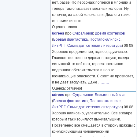
нет, разве что персонаж поперся в Японию и
теперь там описывает местный колорит. Ну
конечно, из своей колокольни. Диалоги такие
же примитивные
………
Оценка: плохо
udrees
про
Сугралинов
:
Время охотников
(
Боевая фантастика
,
Постапокалипсис
,
ЛитРПГ
,
Самиздат, сетевая литература
) 08 08
Хорошее продолжение, годное, вдумчивое.
Главное, постоянно держит в тонусе, всегда
есть какой-то цейтнот, героев постоянно
подгоняют обстоятельства и новые
возникающие опасности. Сюжет не провисает,
и не дает заскучать. Даже
………
Оценка: отлично!
udrees
про
Сугралинов
:
Безымянный клан
(
Боевая фантастика
,
Постапокалипсис
,
ЛитРПГ
,
Самиздат, сетевая литература
) 08 08
Хорошо написано, увлекательно. Все в жанре,
которым так изобилуют выживальщики.
Постепенно все смещается в сторону вражды с
конкурирующими человеческими