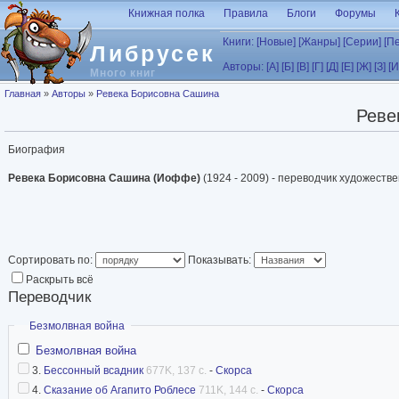
Перейти к основному содержанию
Книжная полка
Правила
Блоги
Форумы
Книги:
[Новые]
[Жанры]
[Серии]
[П
Либрусек
Авторы:
[А]
[Б]
[В]
[Г]
[Д]
[Е]
[Ж]
[З]
[И
Много книг
Вы здесь
Главная
»
Авторы
»
Ревека Борисовна Сашина
Реве
Биография
Ревека Борисовна Сашина (Иоффе)
(1924 - 2009) - переводчик художеств
Сортировать по:
Показывать:
Раскрыть всё
Переводчик
Скрыть
Безмолвная война
Безмолвная война
3.
Бессонный всадник
677K, 137 с.
-
Скорса
4.
Сказание об Агапито Роблесе
711K, 144 с.
-
Скорса