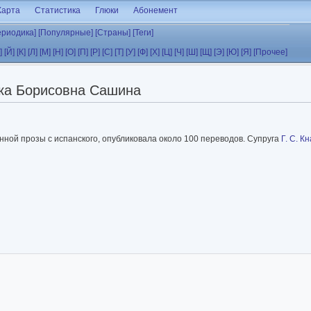
Карта
Статистика
Глюки
Абонемент
ериодика]
[Популярные]
[Страны]
[Теги]
]
[Й]
[К]
[Л]
[М]
[Н]
[О]
[П]
[Р]
[С]
[Т]
[У]
[Ф]
[Х]
[Ц]
[Ч]
[Ш]
[Щ]
[Э]
[Ю]
[Я]
[Прочее]
ка Борисовна Сашина
енной прозы с испанского, опубликовала около 100 переводов. Супруга
Г. С. К