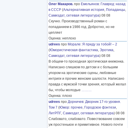
Олег Макаров.
про
Емельянов
:
Главред: назад
в СССР
(
Альтернативная история
,
Попаданцы
,
Самиздат, сетевая литература
) 08 08
Скучно. Производственный роман с
попаданием в 1986 год. Добротно, но не
цепляет
Оценка: неплохо
udrees
про
Морале
:
Я приду за тобой! – 2
(
Юмористическая фантастика
,
Эротика
,
Самиздат, сетевая литература
) 08 08
В общем-то проходная эротическая книжонка.
Написано слишком по детски и с большим
упором на эротические сцены, любовные
интриги и прочие женские шалости. Написано
правда с мужской точки зрения, который желал
бы, чтобы молодые
………
Оценка: плохо
udrees
про
Дорничев
:
Дворник 17-го уровня.
Том 7
(
Юмор: прочее
,
Городское фэнтези
,
ЛитРПГ
,
Самиздат, сетевая литература
) 08 08
Слабовато, слабовато. Повествование совсем
уж простенькое и примитивное. Нового почти