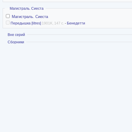
Скрыть
Магистраль. Сиеста
Магистраль. Сиеста
Передышка [litres]
1901K, 147 с.
-
Бенедетти
Показать
Вне серий
Показать
Сборники