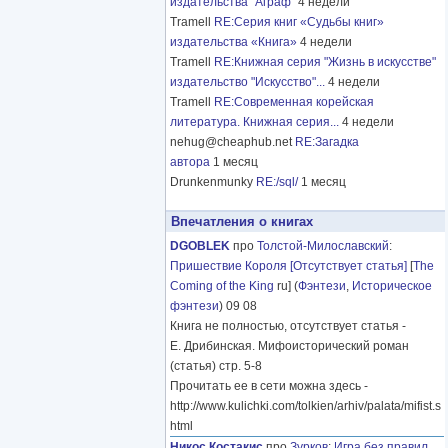
издательства "Аграф"
4 недели
Tramell
RE:Серия книг «Судьбы книг»
издательства «Книга»
4 недели
Tramell
RE:Книжная серия "Жизнь в искусстве"
издательство "Искусство"...
4 недели
Tramell
RE:Современная корейская
литература. Книжная серия...
4 недели
nehug@cheaphub.net
RE:Загадка
автора
1 месяц
Drunkenmunky
RE:/sql/
1 месяц
Впечатления о книгах
DGOBLEK
про
Толстой-Милославский
:
Пришествие Короля [Отсутствует статья]
[
The
Coming of the King
ru] (
Фэнтези
,
Историческое
фэнтези
) 09 08
Книга не полностью, отсутствует статья -
Е. Дрибинская. Мифоисторический роман
(статья) стр. 5-8
Прочитать ее в сети можна здесь -
http://www.kulichki.com/tolkien/arhiv/palata/mifist.s
html
Никос Костакис
про
Зурков
:
Игра без правил