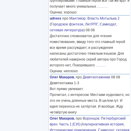
группировками. Главный герой все так же крут и
получает много уникальных
………
Оценка: хорошо
udrees
про
Мантикор
:
Власть Мотылька 2
(
Городское фэнтези
,
ЛитРПГ
,
Самиздат,
сетевая литература
) 08 08
Достаточно сложноватое для чтения
повествование, ввиду того что главный герой
все время рассуждает, и рассуждения
написаны достаточно тяжелым языком. Для
любителей наверное серий автора про Город
которого нет, Покорившего
………
Оценка: неплохо
Олег Макаров.
про
Девятиэтажники
08 08
Девятиэтажка 1-3
Вот прямо увлекает.
Прочитал, с интересом. Местами нудновато, но
это не очень длинные места. В целом гут. И
идея переноса не затёртая. И вообще. Жду
четвёртую книгу
Олег Макаров.
про
Воронцов
:
Петербургский
врач. Часть 1 [СИ]
(
Альтернативная история
,
Исторические приключения
,
Самиздат, сетевая