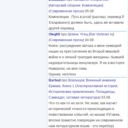
[Авторский сборник. Компиляция]
(
Современная проза
) 05 08
Компиляция...Путь в штаб (рассказ, перевод Р.
Хлодовского) должен быть, здесь же вставили
другой перевод.
Oleg68
про
Шлинк
:
Чтец
[
Der Vorleser
ru]
(
Современная проза
) 04 08
Книга- рассуждение автора о вине немецкой
нации за преступления во Второй мировой
войне и о личной трагедии женщины- бывшей
надзирательницы концлагеря. Я не в восторге.
Наверное, не моя тема.
Оценка: неплохо
Barbud
про
Воронцов
:
Военный инженер
Ермака. Книга 1
(
Альтернативная история
,
Исторические приключения
,
Попаданцы
,
Самиздат, сетевая литература
) 03 08
Что-то как-то не ахти. Не знаю, как насчет
исторической точности происходящих в
повествовании событий, но казаки XVI века,
вполне грамотно говорящие на современном
нам литературном языке - это перебор)