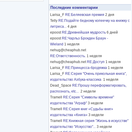
Последние комментарии
Larisa_F
RE:Беляевская премия
2 дня
Telly
RE:Подайте бедному копеечку на книжку с
литреса...
4 дня
epoost
RE:Древнейшая мудрость
6 дней
epoost
RE:Чарльз Брокден Браун -
Wieland
1 неделя
nehug@cheaphub.net
RE:Ответственность.
1 неделя
nehug@cheaphub.net
RE:Доступ
1 неделя
Larisa_F
RE:Принцесса-бродяжка
1 неделя
Larisa_F
RE:Серия "Очень прикольная книга",
издательство Азбука-классика
1 неделя
Dead_Space
RE:Прошу переформатировать,
распознать, etc...
2 недели
Tramell
RE:Серия "Символы времени"
издательства "Аграф"
3 недели
Tramell
RE:Серия книг «Судьбы книг»
издательства «Книга»
3 недели
Tramell
RE:Книжная серия "Жизнь в искусстве"
издательство "Искусство"...
3 недели