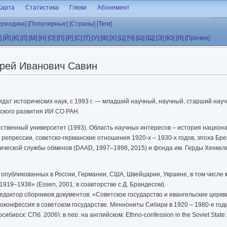
Карта
Статистика
Глюки
Абонемент
ериодика]
[Популярные]
[Страны]
[Теги]
]
[Й]
[К]
[Л]
[М]
[Н]
[О]
[П]
[Р]
[С]
[Т]
[У]
[Ф]
[Х]
[Ц]
[Ч]
[Ш]
[Щ]
[Э]
[Ю]
[Я]
[Прочее]
рей Иванович Савин
идат исторических наук, с 1993 г. — младший научный, научный, старший нау
ского развития ИИ СО РАН.
ственный университет (1993). Область научных интересов – история национ
репрессии, советско-германские отношения 1920-х – 1930-х годов, эпоха Бр
ческой службы обменов (DAAD, 1997–1998, 2015) и фонда им. Герды Хенкел
, опубликованных в России, Германии, США, Швейцарии, Украине, в том числе
t 1919–1938» (Essen, 2001; в соавторстве с Д. Брандесом).
дактор сборников документов: «Советское государство и евангельские церкви
тноконфессия в советском государстве. Меннониты Сибири в 1920 – 1980-е го
ск; СПб, 2006); в пер. на английском: Ethno-сonfession in the Soviet State: 
ed by Paul Toews. Imprint Fresno, Calif. : Center for Mennonite Brethren Studies, 