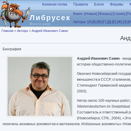
Перейти к основному содержанию
Книжная полка
Правила
Блоги
Форумы
Книги:
[Новые]
[Жанры]
[Серии]
[П
Либрусек
Авторы:
[А]
[Б]
[В]
[Г]
[Д]
[Е]
[Ж]
[З]
[И
Много книг
Вы здесь
Главная
»
Авторы
»
Андрей Иванович Савин
Анд
Биография
Андрей Иванович Савин
- канд
истории общественно-политиче
Окончил Новосибирский государ
меньшинств в СССР, сталинизм, 
Стипендиат Германской академи
2003).
Автор около 100 научных работ
Sibiriendeutschen im Sowjetstaa
Составитель и ответственный ре
(Новосибирск; СПб., 2004), «Э
перечень архивных документов и материалов. Избранные документы» (Новосибир
1920 - 1989: annotated List of Archival Documents./ compiled by A.I. Savin; edit