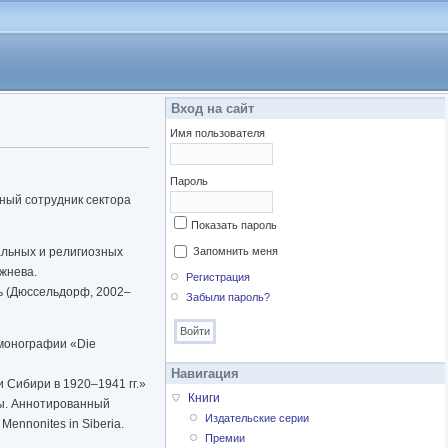
Вход на сайт
Имя пользователя
Пароль
чный сотрудник сектора
Показать пароль
альных и религиозных
Запомнить меня
ежнева.
Регистрация
ь (Дюссельдорф, 2002–
Забыли пароль?
 монографии «Die
Навигация
 Сибири в 1920–1941 гг.»
Книги
ды. Аннотированный
Издательские серии
Mennonites in Siberia,
Премии
2008; «Этноконфессия в