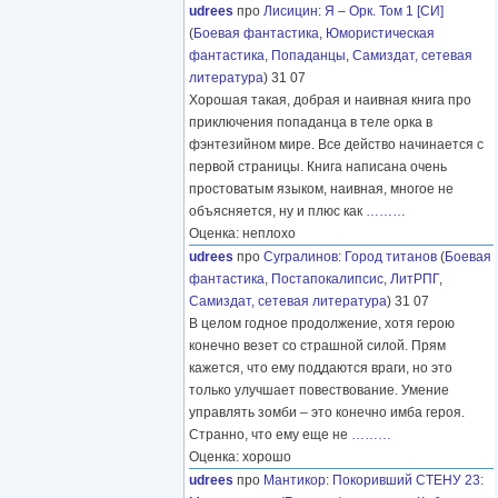
udrees
про
Лисицин
:
Я – Орк. Том 1 [СИ]
(
Боевая фантастика
,
Юмористическая
фантастика
,
Попаданцы
,
Самиздат, сетевая
литература
) 31 07
Хорошая такая, добрая и наивная книга про
приключения попаданца в теле орка в
фэнтезийном мире. Все действо начинается с
первой страницы. Книга написана очень
простоватым языком, наивная, многое не
объясняется, ну и плюс как
………
Оценка: неплохо
udrees
про
Сугралинов
:
Город титанов
(
Боевая
фантастика
,
Постапокалипсис
,
ЛитРПГ
,
Самиздат, сетевая литература
) 31 07
В целом годное продолжение, хотя герою
конечно везет со страшной силой. Прям
кажется, что ему поддаются враги, но это
только улучшает повествование. Умение
управлять зомби – это конечно имба героя.
Странно, что ему еще не
………
Оценка: хорошо
udrees
про
Мантикор
:
Покоривший СТЕНУ 23: