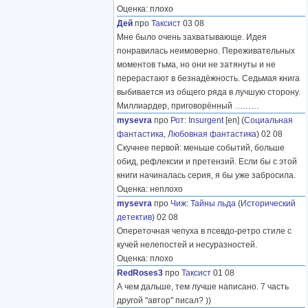
Оценка: плохо
Дей
про
Таксист
03 08
Мне было очень захватывающе. Идея
понравилась неимоверно. Переживательных
моментов тьма, но они не затянуты и не
перерастают в безнадёжность. Седьмая книга
выбивается из общего ряда в лучшую сторону.
Миллиардер, приговорённый
………
mysevra
про
Рот
:
Insurgent
[en] (
Социальная
фантастика
,
Любовная фантастика
) 02 08
Скучнее первой: меньше событий, больше
обид, рефлексии и претензий. Если бы с этой
книги начиналась серия, я бы уже забросила.
Оценка: неплохо
mysevra
про
Чиж
:
Тайны льда
(
Исторический
детектив
) 02 08
Опереточная чепуха в псевдо-ретро стиле с
кучей нелепостей и несуразностей.
Оценка: плохо
RedRoses3
про
Таксист
01 08
А чем дальше, тем лучше написано. 7 часть
другой "автор" писал? ))