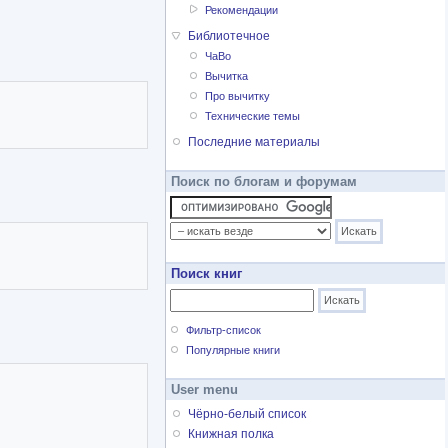
Рекомендации
 Russischen
Библиотечное
оги». В 2 кн. Кн. 1 / Отв.
ЧаВо
рия сталинизма.
Вычитка
Про вычитку
операция на основе
Технические темы
ассовая операция на
Последние материалы
ерия «История
тепени на конкурсе работ
Поиск по блогам и форумам
хивных учреждений
ьского проекта
чным фондом.
 г.). Член Международной
Поиск книг
Фильтр-список
Популярные книги
User menu
Чёрно-белый список
Книжная полка