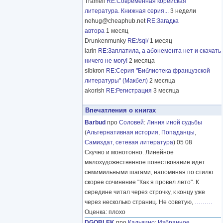
Tramell
RE:Современная корейская
литература. Книжная серия...
3 недели
nehug@cheaphub.net
RE:Загадка
автора
1 месяц
Drunkenmunky
RE:/sql/
1 месяц
larin
RE:Заплатила, а абонемента нет и скачать
ничего не могу!
2 месяца
sibkron
RE:Серия "Библиотека французской
литературы" (Макбел)
2 месяца
akorish
RE:Регистрация
3 месяца
Впечатления о книгах
Barbud
про
Соловей
:
Линия иной судьбы
(
Альтернативная история
,
Попаданцы
,
Самиздат, сетевая литература
) 05 08
Скучно и монотонно. Линейное
малохудожественное повествование идет
семимильными шагами, напоминая по стилю
скорее сочинение "Как я провел лето". К
середине читал через строчку, к концу уже
через несколько страниц. Не советую,
………
Оценка: плохо
DGOBLEK
про
Кальвино
:
Избранное