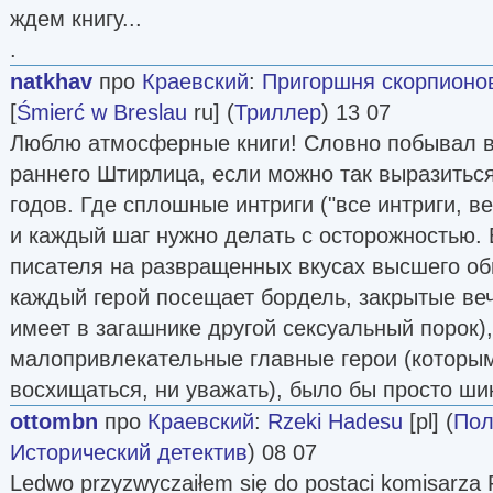
ждем книгу...
.
natkhav
про
Краевский
:
Пригоршня скорпионов
[
Śmierć w Breslau
ru] (
Триллер
) 13 07
Люблю атмосферные книги! Словно побывал в 
раннего Штирлица, если можно так выразиться
годов. Где сплошные интриги ("все интриги, ве
и каждый шаг нужно делать с осторожностью. 
писателя на развращенных вкусах высшего об
каждый герой посещает бордель, закрытые веч
имеет в загашнике другой сексуальный порок),
малопривлекательные главные герои (которым
восхищаться, ни уважать), было бы просто ши
ottombn
про
Краевский
:
Rzeki Hadesu
[pl] (
Пол
Исторический детектив
) 08 07
Ledwo przyzwyczaiłem się do postaci komisarza P