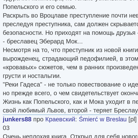
Попельского и его семью.
Раскрыть во Вроцлаве преступление почти нев
преследуя преступника, сам должен скрываетс
безопасности. Но приходят на помощь друзья 
- бреславец Эберард Мок...
Несмотря на то, что преступник из новой книг
вырожденец, страдающий педофилией, в это
«кровавых» сюжетов, чем в ранних произведе
грусти и ностальгии.
"Реки Гадеса" - не только повествование о и
но прежде всего, о чем свидетельствует оконч
Жизнь как Попельского, как и Мока уходит в п
свой любимый Львов, второй - теряет Бреслау
junkers88
про
Краевский
:
Śmierć w Breslau
[pl]
03
Очень неплохая книга. Открыл для себя новог