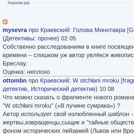
Показать
Popielski [uk]
mysevra
про
Краевский
:
Голова Минотавра
[
G
(
Детективы: прочее
) 02 05
Собственно расследованиям в книге посвяще
времени – слишком уж автор увлёкся живопис
Бреслау.
Оценка: неплохо
ottombn
про
Краевский
:
W otchłani mroku [fra
детектив
,
Исторический детектив
) 10 08
Что можно сказать о фрагменте нового роман
"W otchłani mroku" («В пучине сумрака») ?
Автор использует свой излюбленный шаблон -
жертвы,извращенцы,сыщик и "тайные обществ
фоном исторических пейзажей (Львов или Вро