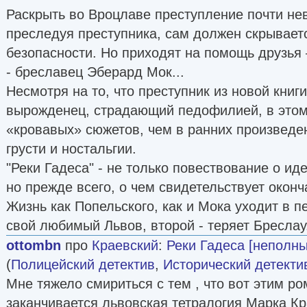
Раскрыть во Вроцлаве преступление почти нев
преследуя преступника, сам должен скрываетс
безопасности. Но приходят на помощь друзья 
- бреславец Эберард Мок...
Несмотря на то, что преступник из новой книг
вырожденец, страдающий педофилией, в это
«кровавых» сюжетов, чем в ранних произведе
грусти и ностальгии.
"Реки Гадеса" - не только повествование о и
но прежде всего, о чем свидетельствует оконч
Жизнь как Попельского, как и Мока уходит в п
свой любимый Львов, второй - теряет Бреслау
ottombn
про
Краевский
:
Реки Гадеса [неполн
(
Полицейский детектив
,
Исторический детекти
Мне тяжело смириться с тем , что вот этим ро
заканчивается львовская тетралогия Марка К