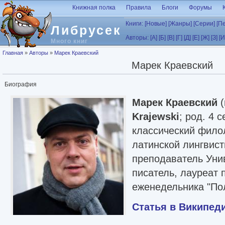
Перейти к основному содержанию
Книжная полка
Правила
Блоги
Форумы
Книги:
[Новые]
[Жанры]
[Серии]
[П
Либрусек
Авторы:
[А]
[Б]
[В]
[Г]
[Д]
[Е]
[Ж]
[З]
[И
Много книг
Вы здесь
Главная
»
Авторы
»
Марек Краевский
Марек Краевский
Биография
Марек Краевский
(
Krajewski
; род. 4 
классический филол
латинской лингвис
преподаватель Уни
писатель, лауреат 
еженедельника "По
Статья в Википед