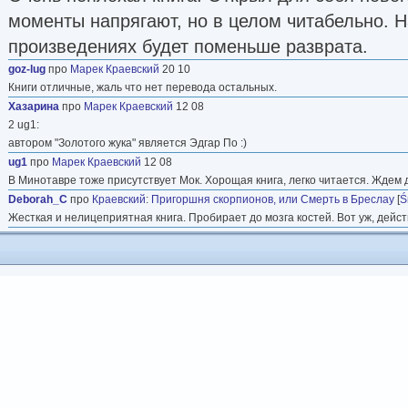
моменты напрягают, но в целом читабельно. 
произведениях будет поменьше разврата.
goz-lug
про
Марек Краевский
20 10
Книги отличные, жаль что нет перевода остальных.
Хазарина
про
Марек Краевский
12 08
2 ug1:
автором "Золотого жука" является Эдгар По :)
ug1
про
Марек Краевский
12 08
В Минотавре тоже присутствует Мок. Хорощая книга, легко читается. Ждем 
Deborah_C
про
Краевский
:
Пригоршня скорпионов, или Смерть в Бреслау
[
Ś
Жесткая и нелицеприятная книга. Пробирает до мозга костей. Вот уж, дейст