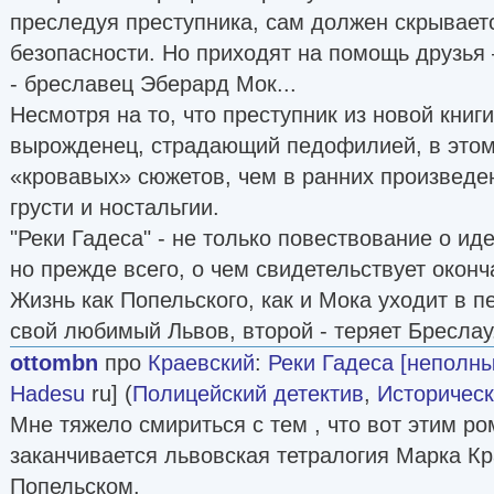
преследуя преступника, сам должен скрываетс
безопасности. Но приходят на помощь друзья 
- бреславец Эберард Мок...
Несмотря на то, что преступник из новой книг
вырожденец, страдающий педофилией, в это
«кровавых» сюжетов, чем в ранних произведе
грусти и ностальгии.
"Реки Гадеса" - не только повествование о и
но прежде всего, о чем свидетельствует оконч
Жизнь как Попельского, как и Мока уходит в п
свой любимый Львов, второй - теряет Бреслау
ottombn
про
Краевский
:
Реки Гадеса [неполн
Hadesu
ru] (
Полицейский детектив
,
Историческ
Мне тяжело смириться с тем , что вот этим ро
заканчивается львовская тетралогия Марка К
Попельском.