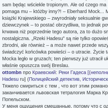
sam będąc wściekle tropionym. Ale od czego ma s
pomaga mu – któżby inny?! – Eberhard Mock... M
książki Krajewskiego – zwyrodniały seksualnie gw
dziewczynek – to postać obrzydliwa, to jednak po
krwawa niż poprzednie tego autora, za to dużo sm
nostalgiczna. „Rzeki Hadesu” są nie tylko opowie
zbrodni, ale również – a może nawet przede wsz
świadczyć końcówka powieści – o utracie. Życie ta
Mocka legło w gruzach; ten pierwszy już utracił 
właśnie opuszcza swój Breslau.
ottombn
про
Краевский
:
Реки Гадеса [(неполн
Hadesu
ru] (
Полицейский детектив
,
Историческ
Тяжело смириться с тем , что вот этим романо
заканчивается львовская тетралогия Марка К
Попельском.
У меня ощущения смешанные, потому что с од