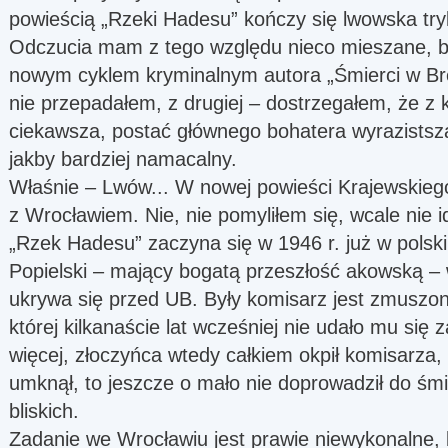
powieścią „Rzeki Hadesu” kończy się lwowska try
Odczucia mam z tego względu nieco mieszane, bo
nowym cyklem kryminalnym autora „Śmierci w Bres
nie przepadałem, z drugiej – dostrzegałem, że z k
ciekawsza, postać głównego bohatera wyrazists
jakby bardziej namacalny.
Właśnie – Lwów... W nowej powieści Krajewskiego
z Wrocławiem. Nie, nie pomyliłem się, wcale nie i
„Rzek Hadesu” zaczyna się w 1946 r. już w polsk
Popielski – mający bogatą przeszłość akowską – 
ukrywa się przed UB. Były komisarz jest zmuszo
której kilkanaście lat wcześniej nie udało mu si
więcej, złoczyńca wtedy całkiem okpił komisarza,
umknął, to jeszcze o mało nie doprowadził do śmie
bliskich.
Zadanie we Wrocławiu jest prawie niewykonalne, 