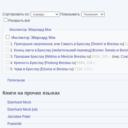
Сортировать по:
Показывать:
Раскрыть всё
Скрыть
Инспектор Эберхард Мок
Инспектор Эберхард Мок
1.
Пригоршня скорпионов, или Смерть в Бреслау
[
Śmierć w Breslau
ru]
1
2.
Конец света в Бреслау [любительский перевод]
[
Koniec Świata w Bres
3.
Призраки Бреслау
[
Widma w Mieście Breslau
ru]
895K, 206 с.
(пер.
Сок
4.
Крепость Бреслау
[
Festung Breslau
ru]
888K, 208 с.
5.
Чума в Бреслау
[
Dżuma w Breslau
ru]
733K, 175 с.
Показать
Попельски
Книги на прочих языках
Показать
Eberhard Mock
Показать
Eberhard Mock [uk]
Показать
Jarosław Pater
Показать
Popielski