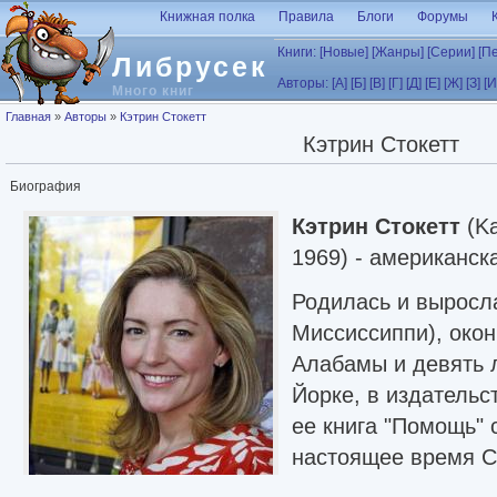
Перейти к основному содержанию
Книжная полка
Правила
Блоги
Форумы
Книги:
[Новые]
[Жанры]
[Серии]
[П
Либрусек
Авторы:
[А]
[Б]
[В]
[Г]
[Д]
[Е]
[Ж]
[З]
[И
Много книг
Вы здесь
Главная
»
Авторы
»
Кэтрин Стокетт
Кэтрин Стокетт
Биография
Кэтрин Стокетт
(Ka
1969) - американск
Родилась и выросла
Миссиссиппи), окон
Алабамы и девять 
Йорке, в издательс
ее книга "Помощь" 
настоящее время С
дочерью в Атланте.