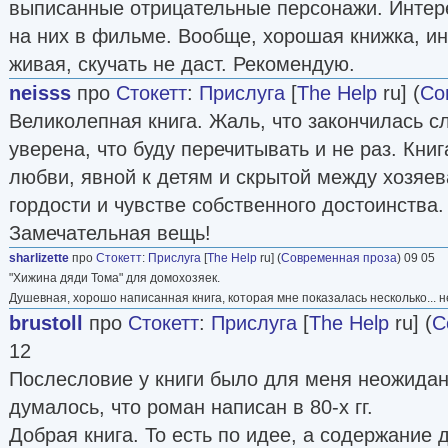
выписанные отрицательные персонажи. Интере
на них в фильме. Вообще, хорошая книжка, и
живая, скучать не даст. Рекомендую.
neisss
про
Стокетт
:
Прислуга
[
The Help
ru] (
Со
Великолепная книга. Жаль, что закончилась с
уверена, что буду перечитывать и не раз. Книг
любви, явной к детям и скрытой между хозяев
гордости и чувстве собственного достоинства.
Замечательная вещь!
sharlizette
про
Стокетт
:
Прислуга
[
The Help
ru] (
Современная проза
) 09 05
"Хижина дяди Тома" для домохозяек.
Душевная, хорошо написанная книга, которая мне показалась несколько... н
brustoll
про
Стокетт
:
Прислуга
[
The Help
ru] (
С
12
Послесловие у книги было для меня неожида
думалось, что роман написан в 80-х гг.
Добрая книга. То есть по идее, а содержание