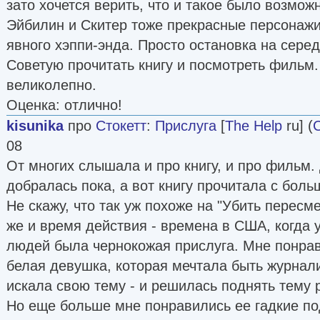
зато хочется верить, что и такое было возмож
Эйбилин и Скитер тоже прекрасные персонажи.
явного хэппи-энда. Просто остановка на серед
Советую прочитать книгу и посмотреть фильм. 
великолепно.
Оценка: отлично!
kisunika
про
Стокетт
:
Прислуга
[
The Help
ru] (
08
От многих слышала и про книгу, и про фильм.
добралась пока, а вот книгу прочитала с бол
Не скажу, что так уж похоже на "Убить пересм
же и время действия - времена в США, когда 
людей была чернокожая прислуга. Мне понрав
белая девушка, которая мечтала быть журнал
искала свою тему - и решилась поднять тему
Но еще больше мне понравились ее гадкие п