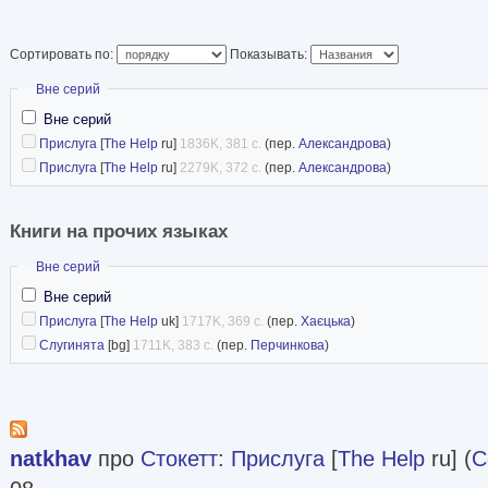
Wikipedia
Сортировать по:
Показывать:
Скрыть
Вне серий
Вне серий
Прислуга
[
The Help
ru]
1836K, 381 с.
(пер.
Александрова
)
Прислуга
[
The Help
ru]
2279K, 372 с.
(пер.
Александрова
)
Книги на прочих языках
Скрыть
Вне серий
Вне серий
Прислуга
[
The Help
uk]
1717K, 369 с.
(пер.
Хаєцька
)
Слугинята
[bg]
1711K, 383 с.
(пер.
Перчинкова
)
natkhav
про
Стокетт
:
Прислуга
[
The Help
ru] (
С