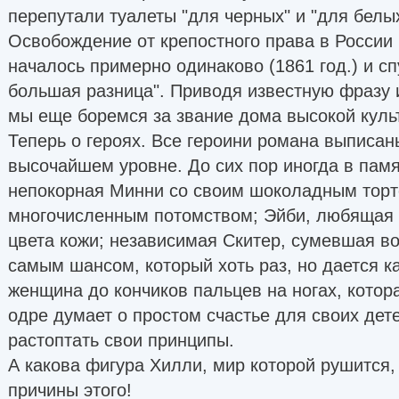
перепутали туалеты "для черных" и "для белых
Освобождение от крепостного права в России 
началось примерно одинаково (1861 год.) и спу
большая разница". Приводя известную фразу 
мы еще боремся за звание дома высокой культ
Теперь о героях. Все героини романа выписан
высочайшем уровне. До сих пор иногда в пам
непокорная Минни со своим шоколадным торт
многочисленным потомством; Эйби, любящая 
цвета кожи; независимая Скитер, сумевшая в
самым шансом, который хоть раз, но дается ка
женщина до кончиков пальцев на ногах, котор
одре думает о простом счастье для своих дет
растоптать свои принципы.
А какова фигура Хилли, мир которой рушится,
причины этого!