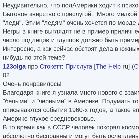
Неудивительно, что полАмерики ходит к психо
Бытовое зверство с прислугой.. Много мелкой
"леди". Этим "ледям" очень хочется по морде 
Негры в книге выглядят не в пример приличнее
число подлецов и глупцов должно быть пример
Интересно, а как сейчас обстоят дела в южных
нибудь по этой теме?
123olga
про
Стокетт
:
Прислуга
[
The Help
ru] (
С
02
Очень понравилось!
Благодаря книге я узнала много нового о вз
"белыми" и "черными" в Америке. Подумать тол
описываются события 1960-х годов, а такое вп
Америке глухое средневековье.
В то время как в СССР человек покорял космо
абсолютно бесправны и могут быть ослеплены 