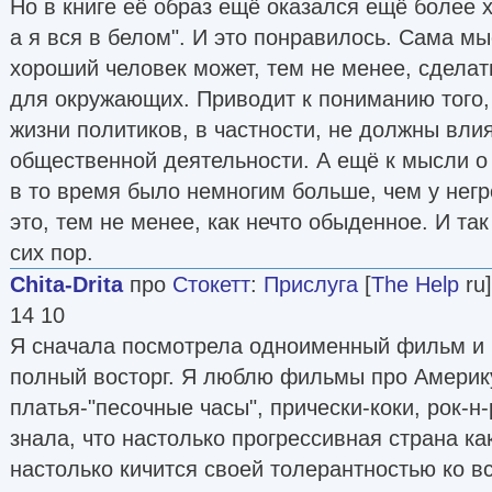
Но в книге её образ ещё оказался ещё более 
а я вся в белом". И это понравилось. Сама мы
хороший человек может, тем не менее, сделат
для окружающих. Приводит к пониманию того, 
жизни политиков, в частности, не должны вли
общественной деятельности. А ещё к мысли о 
в то время было немногим больше, чем у негр
это, тем не менее, как нечто обыденное. И так
сих пор.
Chita-Drita
про
Стокетт
:
Прислуга
[
The Help
ru]
14 10
Я сначала посмотрела одноименный фильм и 
полный восторг. Я люблю фильмы про Америку 
платья-"песочные часы", прически-коки, рок-н-
знала, что настолько прогрессивная страна ка
настолько кичится своей толерантностью ко 