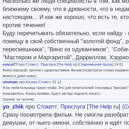
Насколько же люди специалисты в том, как м
ближнему своему, что в древности, что в нед
настоящем... И как же хорошо, что есть те, кт
против течения!
Буду перечитывать обязательно, если найду - 
помещу в свой собственный "золотой фонд", р
пересмешника", "Вино из одуванчиков", "Соба
"Мастером и Маргаритой", Дарреллом, Хэрри
suncat77
про
Стокетт
:
Прислуга
[
The Help
ru] (
Современная проза
) 14 01
Книга хорошая, прочла с удовольствием. Фильм посмотрела только недавно, 
можно и даже нужно.
viewtopic
про
Кэтрин Стокетт
31 12
Я не любительница такого чтива. Это для почитателей слезливых "женских" 
понравилось. Конец скомкан, будто автору надоело писать.
Оценка: на троечку
yo_zhik
про
Стокетт
:
Прислуга
[
The Help
ru] (
С
Сразу посмотрела фильм. Не смогла разобрать
девушки, от чьего имени, собственно и идёт 