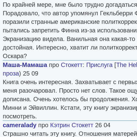
По крайней мере, мне было трудно догадаться,
Порадовало, что автор упомянул Гекльберри 
поразили странные американские политкоррек
пытались запретить Финна из-за использовани
Экранизацию видела. Ванильная она какая-то
достойная. Интересно, хватит ли политкоррек
Оскара?
Маша-Мамаша
про
Стокетт
:
Прислуга
[
The He
проза
) 25 09
Книга очень интересная. Захватывает с первы
меня разочаровал. Просто нет слов. Такое ощ
дописана. Очень хотелось бы продолжения. Хоч
Минни и Эйвиллин. Кстати, эту книгу экраниз
посмотреть.
cameralady
про
Кэтрин Стокетт
26 04
Страшно читать эту книгу. Отношения матерей