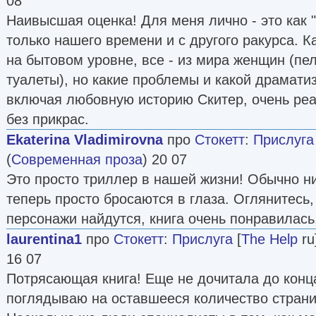
08
Наивысшая оценка! Для меня лично - это как 
только нашего времени и с другого ракурса. К
на бытовом уровне, все - из мира женщин (пел
туалеты), но какие проблемы и какой драматиз
включая любовную историю Скитер, очень ре
без прикрас.
Ekaterina Vladimirovna
про
Стокетт
:
Прислуга
(
Современная проза
) 20 07
Это просто триллер в нашей жизни! Обычно н
теперь просто бросаются в глаза. Оглянитесь,
персонажи найдутся, книга очень понравилась
laurentina1
про
Стокетт
:
Прислуга
[
The Help
ru]
16 07
Потрясающая книга! Еще не дочитала до конца
поглядываю на оставшееся количество страниц