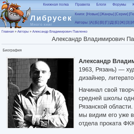
Перейти к основному содержанию
Книжная полка
Правила
Блоги
Форумы
Книги:
[Новые]
[Жанры]
[Серии]
[П
Либрусек
Авторы:
[А]
[Б]
[В]
[Г]
[Д]
[Е]
[Ж]
[З]
[И
Много книг
Вы здесь
Главная
»
Авторы
»
Александр Владимирович Павленко
Александр Владимирович Па
Биография
Александр Влади
1963, Рязань) — ху
дизайнер, литерато
Начинал свой творч
средней школы одн
Рязанской области.
мы видим его уже в
отдела проката ФКК
Вы подумали, а Фе