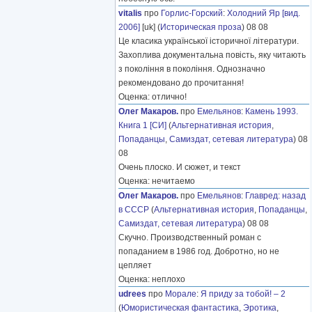
vitalis
про
Горлис-Горский
:
Холодний Яр [вид.
2006]
[uk] (
Историческая проза
) 08 08
Це класика української історичної літератури.
Захоплива документальна повість, яку читають
з покоління в покоління. Однозначно
рекомендовано до прочитання!
Оценка: отлично!
Олег Макаров.
про
Емельянов
:
Камень 1993.
Книга 1 [СИ]
(
Альтернативная история
,
Попаданцы
,
Самиздат, сетевая литература
) 08
08
Очень плоско. И сюжет, и текст
Оценка: нечитаемо
Олег Макаров.
про
Емельянов
:
Главред: назад
в СССР
(
Альтернативная история
,
Попаданцы
,
Самиздат, сетевая литература
) 08 08
Скучно. Производственный роман с
попаданием в 1986 год. Добротно, но не
цепляет
Оценка: неплохо
udrees
про
Морале
:
Я приду за тобой! – 2
(
Юмористическая фантастика
,
Эротика
,