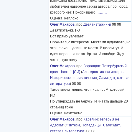
написаны достаточно тяжелым языком. Для
любителей наверное серий автора про Город
которого нет, Покорившего
………
Оценка: неплохо
Олег Макаров.
про
Девятиэтажники
08 08
Девятиэтажка 1-3
Вот прямо увлекает.
Прочитал, с интересом. Местами нудновато, но
это не очень длинные места. В целом гут. И
идея переноса не затёртая. И вообще. Жду
четвёртую книгу
Олег Макаров.
про
Воронцов
:
Петербургский
врач. Часть 1 [СИ]
(
Альтернативная история
,
Исторические приключения
,
Самиздат, сетевая
литература
) 08 08
Такое впечатление, что писал LLM, который
ИИ.
Но утверждать не берусь. И читать дальше 20
страниц тоже
Оценка: нечитаемо
Олег Макаров.
про
Карелин
:
Теперь я не
Адвокат
(
Фэнтези
,
Попаданцы
,
Самиздат,
сетевая литература
) 08 08