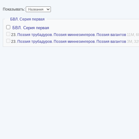
Показывать:
Скрыть
БВЛ. Серия первая
БВЛ. Серия первая
23.
Поэзия трубадуров. Поэзия миннезингеров. Поэзия вагантов
11M, 6
23.
Поэзия трубадуров. Поэзия миннезингеров. Поэзия вагантов
3M, 32