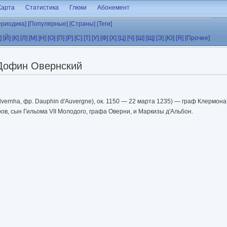
Карта
Статистика
Глюки
Абонемент
ериодика]
[Популярные]
[Страны]
[Теги]
]
[Й]
[К]
[Л]
[М]
[Н]
[О]
[П]
[Р]
[С]
[Т]
[У]
[Ф]
[Х]
[Ц]
[Ч]
[Ш]
[Щ]
[Э]
[Ю]
[Я]
[Прочее]
Дофин Овернский
'Alvernha, фр. Dauphin d'Auvergne), ок. 1150 — 22 марта 1235) — граф Клермо
ов, сын Гильома VII Молодого, графа Оверни, и Маркизы д'Альбон.