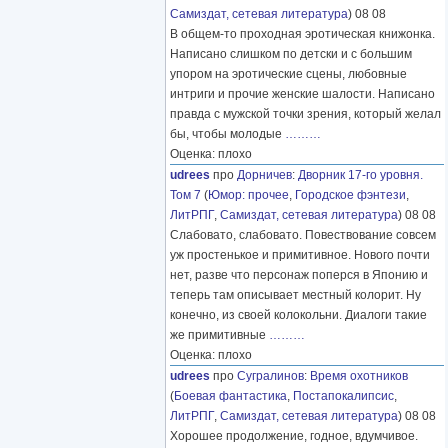
Самиздат, сетевая литература
) 08 08
В общем-то проходная эротическая книжонка.
Написано слишком по детски и с большим
упором на эротические сцены, любовные
интриги и прочие женские шалости. Написано
правда с мужской точки зрения, который желал
бы, чтобы молодые
………
Оценка: плохо
udrees
про
Дорничев
:
Дворник 17-го уровня.
Том 7
(
Юмор: прочее
,
Городское фэнтези
,
ЛитРПГ
,
Самиздат, сетевая литература
) 08 08
Слабовато, слабовато. Повествование совсем
уж простенькое и примитивное. Нового почти
нет, разве что персонаж поперся в Японию и
теперь там описывает местный колорит. Ну
конечно, из своей колокольни. Диалоги такие
же примитивные
………
Оценка: плохо
udrees
про
Сугралинов
:
Время охотников
(
Боевая фантастика
,
Постапокалипсис
,
ЛитРПГ
,
Самиздат, сетевая литература
) 08 08
Хорошее продолжение, годное, вдумчивое.