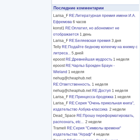
Последние комментарии
Larisa_F
RE:Литературная премия имени И.А.
Ефремова
6 часов
konst1
RE:Оплатил, но абонемент не
отображается
1 день
Larisa_F
RE:Беляевская премия
3 дня
Telly
RE:Подайте бедному копеечку на книжку с
литреса...
5 дней
epoost
RE:Древнейшая мудрость
1 неделя
epoost
RE:Чарльз Брокден Браун -
Wieland
1 неделя
nehug@cheaphub.net
RE:Ответственность.
1 неделя
nehug@cheaphub.net
RE:Доступ
1 неделя
Larisa_F
RE:Принцесса-бродяжка
1 неделя
Larisa_F
RE:Серия "Очень прикольная книга",
издательство Азбука-классика
2 недели
Dead_Space
RE:Прошу переформатировать,
распознать, etc...
2 недели
Tramell
RE:Серия "Символы времени"
издательства "Аграф"
4 недели