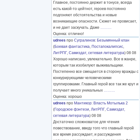
Главное, постоянно держит в тонусе, всегда
есть какой-то цейтнот, героев постоянно
подгоняют обстоятельства и новые
возникающие опасности. Сюжет не провисает,
и не дает заскучать. Даже
………
Оценка: отлично!
udrees
про
Сугралинов
:
Безымянный клан
(
Боевая фантастика
,
Постапокалипсис
,
ЛитРПГ
,
Самиздат, сетевая литература
) 08 08
Хорошо написано, увлекательно. Все в жанре,
которым так изобилуют выживальщики.
Постепенно все смещается в сторону вражды с
конкурирующими человеческими
группировками. Главный герой все так же крут и
получает много уникальных
………
Оценка: хорошо
udrees
про
Мантикор
:
Власть Мотылька 2
(
Городское фэнтези
,
ЛитРПГ
,
Самиздат,
сетевая литература
) 08 08
Достаточно сложноватое для чтения
повествование, ввиду того что главный герой
все время рассуждает, и рассуждения