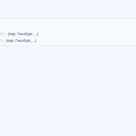
02 с.
(пер.
Гинзбург
, ...)
9 с.
(пер.
Гинзбург
, ...)