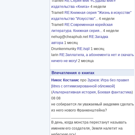
Tramell
RE:Серия книг «Судьбы книг»
издательства «Книга»
4 недели
Tramell
RE:Книжная серия "Жизнь в искусстве"
издательство "Искусство"...
4 недели
Tramell
RE:Современная корейская
литература. Книжная серия...
4 недели
nehug@cheaphub.net
RE:Загадка
автора
1 месяц
Drunkenmunky
RE:/sql/
1 месяц
larin
RE:Заплатила, а абонемента нет и скачать
ничего не могу!
2 месяца
Впечатления о книгах
Никос Костакис
про
Зурков
:
Игра без правил
[litres с оптимизированной обложкой]
(
Альтернативная история
,
Боевая фантастика
)
08 08
не собирается ли уважаемый академик сделать
из него нового Франкенштейна?
____________________
В день, когда монстра перестанут называть
именем его создателя, Земля налетит на
небесную ось!