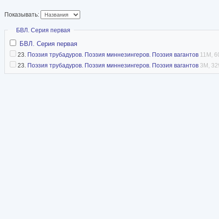
Показывать:
Скрыть
БВЛ. Серия первая
БВЛ. Серия первая
23.
Поэзия трубадуров. Поэзия миннезингеров. Поэзия вагантов
11M, 6
23.
Поэзия трубадуров. Поэзия миннезингеров. Поэзия вагантов
3M, 32