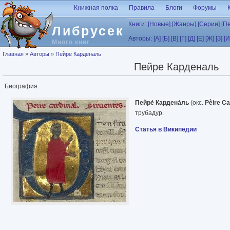
Перейти к основному содержанию
Книжная полка
Правила
Блоги
Форумы
Книги:
[Новые]
[Жанры]
[Серии]
[П
Либрусек
Авторы:
[А]
[Б]
[В]
[Г]
[Д]
[Е]
[Ж]
[З]
[И
Много книг
Вы здесь
Главная
»
Авторы
»
Пейре Карденаль
Пейре Карденаль
Биография
Пейре́ Кардена́ль
(окс.
Pèire Ca
трубадур.
Статья в Википедии