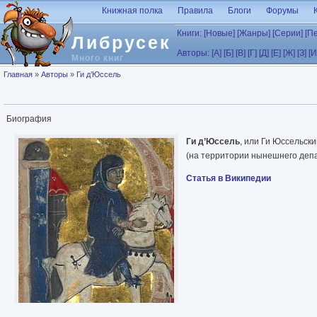
Перейти к основному содержанию
Книжная полка
Правила
Блоги
Форумы
Книги:
[Новые]
[Жанры]
[Серии]
[П
Либрусек
Авторы:
[А]
[Б]
[В]
[Г]
[Д]
[Е]
[Ж]
[З]
[И
Много книг
Вы здесь
Главная
»
Авторы
»
Ги д’Юссель
Биография
Ги д’Юссель
, или Ги Юссельски
(на территории нынешнего депа
Статья в Википедии