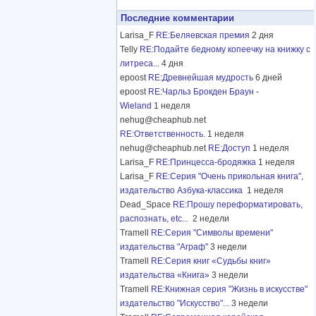
Последние комментарии
Larisa_F
RE:Беляевская премия
2 дня
Telly
RE:Подайте бедному копеечку на книжку с
литреса...
4 дня
epoost
RE:Древнейшая мудрость
6 дней
epoost
RE:Чарльз Брокден Браун -
Wieland
1 неделя
nehug@cheaphub.net
RE:Ответственность.
1 неделя
nehug@cheaphub.net
RE:Доступ
1 неделя
Larisa_F
RE:Принцесса-бродяжка
1 неделя
Larisa_F
RE:Серия "Очень прикольная книга",
издательство Азбука-классика
1 неделя
Dead_Space
RE:Прошу переформатировать,
распознать, etc...
2 недели
Tramell
RE:Серия "Символы времени"
издательства "Аграф"
3 недели
Tramell
RE:Серия книг «Судьбы книг»
издательства «Книга»
3 недели
Tramell
RE:Книжная серия "Жизнь в искусстве"
издательство "Искусство"...
3 недели