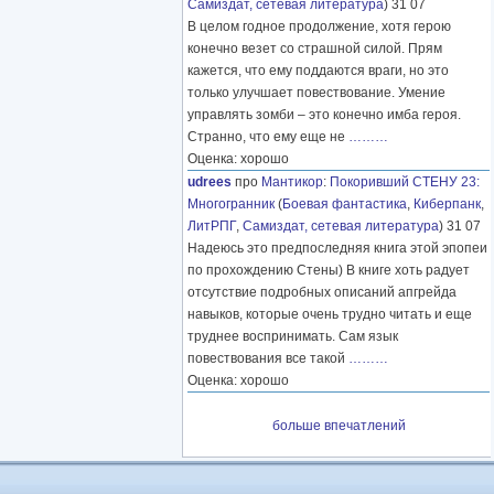
Самиздат, сетевая литература
) 31 07
В целом годное продолжение, хотя герою
конечно везет со страшной силой. Прям
кажется, что ему поддаются враги, но это
только улучшает повествование. Умение
управлять зомби – это конечно имба героя.
Странно, что ему еще не
………
Оценка: хорошо
udrees
про
Мантикор
:
Покоривший СТЕНУ 23:
Многогранник
(
Боевая фантастика
,
Киберпанк
,
ЛитРПГ
,
Самиздат, сетевая литература
) 31 07
Надеюсь это предпоследняя книга этой эпопеи
по прохождению Стены) В книге хоть радует
отсутствие подробных описаний апгрейда
навыков, которые очень трудно читать и еще
труднее воспринимать. Сам язык
повествования все такой
………
Оценка: хорошо
больше впечатлений