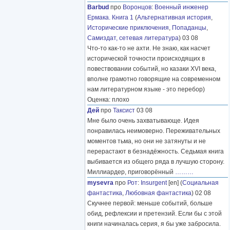
Barbud
про
Воронцов
:
Военный инженер
Ермака. Книга 1
(
Альтернативная история
,
Исторические приключения
,
Попаданцы
,
Самиздат, сетевая литература
) 03 08
Что-то как-то не ахти. Не знаю, как насчет
исторической точности происходящих в
повествовании событий, но казаки XVI века,
вполне грамотно говорящие на современном
нам литературном языке - это перебор)
Оценка: плохо
Дей
про
Таксист
03 08
Мне было очень захватывающе. Идея
понравилась неимоверно. Переживательных
моментов тьма, но они не затянуты и не
перерастают в безнадёжность. Седьмая книга
выбивается из общего ряда в лучшую сторону.
Миллиардер, приговорённый
………
mysevra
про
Рот
:
Insurgent
[en] (
Социальная
фантастика
,
Любовная фантастика
) 02 08
Скучнее первой: меньше событий, больше
обид, рефлексии и претензий. Если бы с этой
книги начиналась серия, я бы уже забросила.