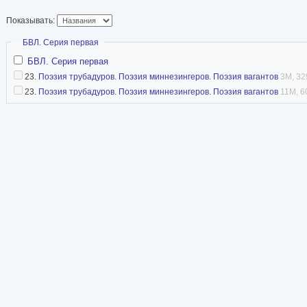
Показывать:
Скрыть
БВЛ. Серия первая
БВЛ. Серия первая
23.
Поэзия трубадуров. Поэзия миннезингеров. Поэзия вагантов
3M, 32
23.
Поэзия трубадуров. Поэзия миннезингеров. Поэзия вагантов
11M, 6