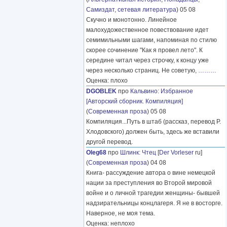
Самиздат, сетевая литература
) 05 08
Скучно и монотонно. Линейное
малохудожественное повествование идет
семимильными шагами, напоминая по стилю
скорее сочинение "Как я провел лето". К
середине читал через строчку, к концу уже
через несколько страниц. Не советую,
………
Оценка: плохо
DGOBLEK
про
Кальвино
:
Избранное
[Авторский сборник. Компиляция]
(
Современная проза
) 05 08
Компиляция...Путь в штаб (рассказ, перевод Р.
Хлодовского) должен быть, здесь же вставили
другой перевод.
Oleg68
про
Шлинк
:
Чтец
[
Der Vorleser
ru]
(
Современная проза
) 04 08
Книга- рассуждение автора о вине немецкой
нации за преступления во Второй мировой
войне и о личной трагедии женщины- бывшей
надзирательницы концлагеря. Я не в восторге.
Наверное, не моя тема.
Оценка: неплохо