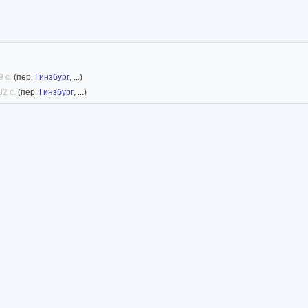
9 с.
(пер.
Гинзбург
, ...)
02 с.
(пер.
Гинзбург
, ...)