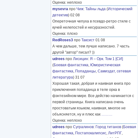
Оценка: неплохо
mysevra
про
Чиж
:
Тайны льда
(
Исторический
детектив
) 02 08
Опереточная чепуха в псевдо-ретро стиле с
кучей нелепостей и несуразностей.
Оценка: плохо
RedRoses3
про
Таксист
01 08
А чем дальше, тем лучше написано. 7 часть
другой "автор" писал? ))
udrees
про
Лисицин
:
Я – Орк. Том 1 [СИ]
(
Боевая фантастика
,
Юмористическая
фантастика
,
Попаданцы
,
Самиздат, сетевая
литература
) 31 07
Хорошая такая, добрая и наивная книга про
приключения попаданца в теле орка в
фэнтезийном мире. Все действо начинается с
первой страницы. Книга написана очень
простоватым языком, наивная, многое не
объясняется, ну и плюс как
………
Оценка: неплохо
udrees
про
Сугралинов
:
Город титанов
(
Боевая
фантастика
,
Постапокалипсис
,
ЛитРПГ
,