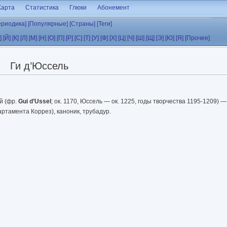
Карта
Статистика
Глюки
Абонемент
ериодика]
[Популярные]
[Страны]
[Теги]
]
[Й]
[К]
[Л]
[М]
[Н]
[О]
[П]
[Р]
[С]
[Т]
[У]
[Ф]
[Х]
[Ц]
[Ч]
[Ш]
[Щ]
[Э]
[Ю]
[Я]
[Прочее]
Ги д’Юссель
й (фр.
Gui d’Ussel
; ок. 1170, Юссель — ок. 1225, годы творчества 1195-1209)
ртамента Коррез), каноник, трубадур.