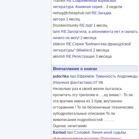
Tramell
RE:Современная корейская
литература. Книжная серия...
3 недели
nehug@cheaphub.net
RE:Загадка
автора
1 месяц
Drunkenmunky
RE:/sql/
1 месяц
larin
RE:Заплатила, а абонемента нет и скачать
ничего не могу!
2 месяца
sibkron
RE:Серия "Библиотека французской
литературы" (Макбел)
2 месяца
akorish
RE:Регистрация
3 месяца
Впечатления о книгах
pulochka
про
Ефремов
:
Туманность Андромеды
(
Научная фантастика
) 07 08
Несколько раз в своей жизни пыталась
прочитать эту трилогию и......ну никак.! - То ли
эти краткие имена из 3 букв, внутренее
отторжение ! То ли бесконечные технические
зубодробительные описания.То ли
живописания подробностей
………
Оценка: нечитаемо
Barbud
про
Соловей
:
Линия иной судьбы
(
Альтернативная история
,
Попаданцы
,