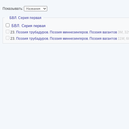
Показывать:
Скрыть
БВЛ. Серия первая
БВЛ. Серия первая
23.
Поэзия трубадуров. Поэзия миннезингеров. Поэзия вагантов
3M, 32
23.
Поэзия трубадуров. Поэзия миннезингеров. Поэзия вагантов
11M, 6