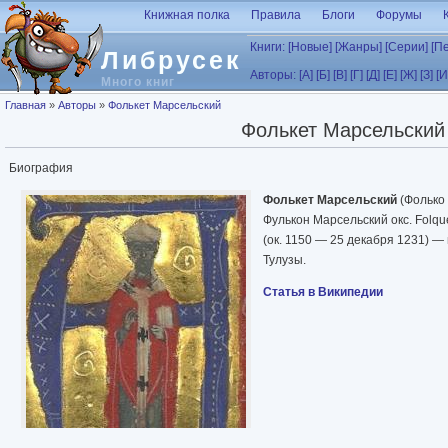
Перейти к основному содержанию
Книжная полка
Правила
Блоги
Форумы
Книги:
[Новые]
[Жанры]
[Серии]
[П
Либрусек
Авторы:
[А]
[Б]
[В]
[Г]
[Д]
[Е]
[Ж]
[З]
[И
Много книг
Вы здесь
Главная
»
Авторы
»
Фолькет Марсельский
Фолькет Марсельский
Биография
Фолькет Марсельский
(Фолько 
Фулькон Марсельский окс. Folquet
(ок. 1150 — 25 декабря 1231) —
Тулузы.
Статья в Википедии