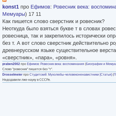
konst1
про
Ефимов
:
Ровесник века: воспомин
Мемуары
) 17 11
Как пишется слово сверстник и ровесник?
Неоткуда было взяться букве т в словах ровес
ровесница, так и закрепилось исторически оп
без т. А вот слово сверстник действительно р
древнерусском языке существительное верста
«сверстник», «пара», «ровня».
praben2002
про
Ефимов
:
Ровесник века: воспоминания
(
Биографии и Мему
Слово "ровесник" пишется без "т".
Drosselmeier
про
Студитский
:
Мухолюбы-человеконенавистники [Статья]
(
П
Недодавили лже-науку в СССРе.