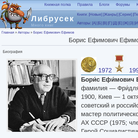
Перейти к основному содержанию
Книжная полка
Правила
Блоги
Форумы
Книги:
[Новые]
[Жанры]
[Серии]
[П
Либрусек
Авторы:
[А]
[Б]
[В]
[Г]
[Д]
[Е]
[Ж]
[З]
[И
Много книг
Вы здесь
Главная
»
Авторы
»
Борис Ефимович Ефимов
Борис Ефимович Ефим
Биография
1972
19
Бори́с Ефи́мович 
фамилия — Фри́длян
1900, Киев — 1 окт
советский и россий
мастер политическ
АХ СССР (1975; чле
Герой Социалистиче