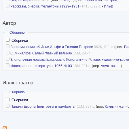
Рассказы, очерки. Фельетоны (1929–1931)
1413K, 92 с.
-
Ильф
Автор
Скрыть
Сборники
Сборники
Воспоминания об Илье Ильфе и Евгении Петрове
862K, 211 с.
(сост.
Ра
С. Михалков. Самый главный великан
15M, 295 с.
Злополучная лошадь [рассказы о Константине Ротове, художнике-крок
Иностранная литература, 1956 № 03
18M, 291 с.
(пер.
Ахматова
, ...)
Иллюстратор
Скрыть
Сборники
Сборники
Палачи Европы [портреты и памфлеты]
11M, 297 с.
(илл.
Кукрыниксы
) (