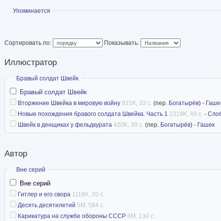
Народный художник
Показать
Упоминается
Государственной п
двух Сталинских премий второй степени (1950,
Сортировать по:
Показывать:
Статья в Википедии
Иллюстратор
иллюстрации
Скрыть
Бравый солдат Швейк
Бравый солдат Швейк
Вторжение Швейка в мировую войну
921K, 33 с.
(пер.
Богатырёв
) -
Гаше
Новые похождения бравого солдата Швейка. Часть 1
2319K, 49 с.
-
Сло
Швейк в денщиках у фельдкурата
420K, 30 с.
(пер.
Богатырёв
) -
Гашек
Автор
Скрыть
Вне серий
Вне серий
Гитлер и его свора
1118K, 20 с.
Десять десятилетий
5M, 584 с.
Карикатура на службе обороны СССР
6M, 130 с.