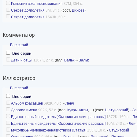
Ровесник века: воспоминания
37M, 354 с.
Секрет долголетия
3M, 34 с.
(сост.
Вихрев
)
Секрет долголетия
1543K, 60 с.
Комментатор
Скрыть
Вне серий
Вне серий
Дети и отцы
1187K, 27 с.
(илл.
Вальк
) -
Вальк
Иллюстратор
Скрыть
Вне серий
Вне серий
Альбом красавцев
692K, 40 с.
-
Ленч
Дорогие имена
902K, 52 с.
(илл.
Кукрыниксы
, ...) (сост.
Шатуновский
) -
За
Единственный свидетель [Юмористические рассказы]
1872K, 160 с.
-
Ле
Единственный свидетель [Юмористические рассказы]
10M, 243 с.
-
Лен
Мухолюбы-человеконенавистники [Статья]
153K, 10 с.
-
Студитский
Остров мира
808K, 46 с.
(илл.
Ротов
, ...) (сост.
Яновская
) -
Петров