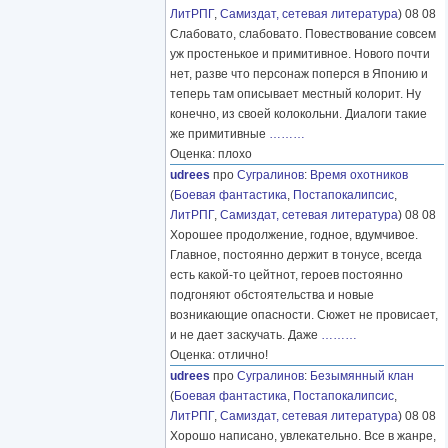
ЛитРПГ
,
Самиздат, сетевая литература
) 08 08
Слабовато, слабовато. Повествование совсем
уж простенькое и примитивное. Нового почти
нет, разве что персонаж поперся в Японию и
теперь там описывает местный колорит. Ну
конечно, из своей колокольни. Диалоги такие
же примитивные
………
Оценка: плохо
udrees
про
Сугралинов
:
Время охотников
(
Боевая фантастика
,
Постапокалипсис
,
ЛитРПГ
,
Самиздат, сетевая литература
) 08 08
Хорошее продолжение, годное, вдумчивое.
Главное, постоянно держит в тонусе, всегда
есть какой-то цейтнот, героев постоянно
подгоняют обстоятельства и новые
возникающие опасности. Сюжет не провисает,
и не дает заскучать. Даже
………
Оценка: отлично!
udrees
про
Сугралинов
:
Безымянный клан
(
Боевая фантастика
,
Постапокалипсис
,
ЛитРПГ
,
Самиздат, сетевая литература
) 08 08
Хорошо написано, увлекательно. Все в жанре,