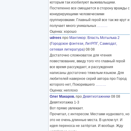
которым так изобилуют выживальщики.
Постепенно все смещается в сторону вражды с
конкурирующими человеческими
группировками. Главный герой все так же крут и
получает много уникальных
………
Оценка: хорошо
udrees
про
Мантикор
:
Власть Мотылька 2
(
Городское фэнтези
,
ЛитРПГ
,
Самиздат,
сетевая литература
) 08 08
Достаточно сложноватое для чтения
повествование, ввиду того что главный герой
все время рассуждает, и рассуждения
написаны достаточно тяжелым языком. Для
любителей наверное серий автора про Город
которого нет, Покорившего
………
Оценка: неплохо
Олег Макаров.
про
Девятиэтажники
08 08
Девятиэтажка 1-3
Вот прямо увлекает.
Прочитал, с интересом. Местами нудновато, но
это не очень длинные места. В целом гут. И
идея переноса не затёртая. И вообще. Жду