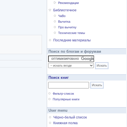
енинград 1926), «15 лет
Рекомендации
а» (Москва 1939),
Библиотечное
ьного искусства»
ЧаВо
0), «Выставка плакатов,
Вычитка
В. В. Щеглов».
Про вычитку
Технические темы
Последние материалы
Поиск по блогам и форумам
Поиск книг
Фильтр-список
Популярные книги
User menu
Чёрно-белый список
Книжная полка