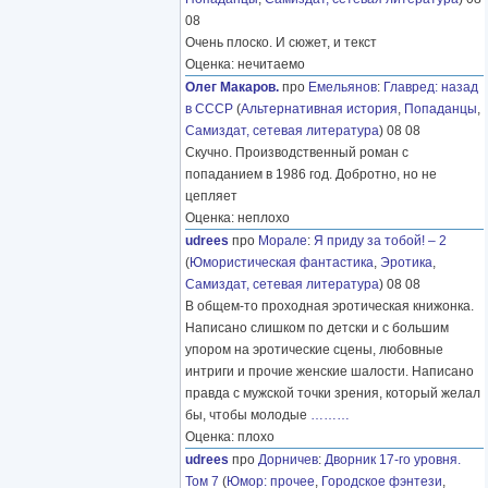
08
Очень плоско. И сюжет, и текст
Оценка: нечитаемо
Олег Макаров.
про
Емельянов
:
Главред: назад
в СССР
(
Альтернативная история
,
Попаданцы
,
Самиздат, сетевая литература
) 08 08
Скучно. Производственный роман с
попаданием в 1986 год. Добротно, но не
цепляет
Оценка: неплохо
udrees
про
Морале
:
Я приду за тобой! – 2
(
Юмористическая фантастика
,
Эротика
,
Самиздат, сетевая литература
) 08 08
В общем-то проходная эротическая книжонка.
Написано слишком по детски и с большим
упором на эротические сцены, любовные
интриги и прочие женские шалости. Написано
правда с мужской точки зрения, который желал
бы, чтобы молодые
………
Оценка: плохо
udrees
про
Дорничев
:
Дворник 17-го уровня.
Том 7
(
Юмор: прочее
,
Городское фэнтези
,