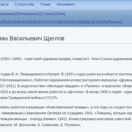
Карта
Статистика
Глюки
Абонемент
ериодика]
[Популярные]
[Страны]
[Теги]
]
[Й]
[К]
[Л]
[М]
[Н]
[О]
[П]
[Р]
[С]
[Т]
[У]
[Ф]
[Х]
[Ц]
[Ч]
[Ш]
[Щ]
[Э]
[Ю]
[Я]
[Прочее]
иан Васильевич Щеглов
в
(1901–1984) - советский художник-график, плакатист. Член Союза художник
тудии В. Н. Левандовского в Калуге. В 1920-х годах работал в области агитпл
«III Интернационал»). Работал художником-иллюстратором в журналах «Дружн
927-1931). В издательствах «Молодая гвардия» и «Пучина», в журналах «Вокр
933) и до конца своей жизни работал в «Детгизе». В конце 1930-х годов - оди
рии Гражданской войны в СССР».
войны работал в редакции «Комсомольской правды», в эти годы он создал бол
М. Авакумовым («Завоевания Октября не отдадим» 1941, «Товарищ, больше ор
Немцем меньше - победа ближе!» 1942). Иллюстрировал классиков советской
товского, М. Шолохова, К. Симонова, Б. Полевого.