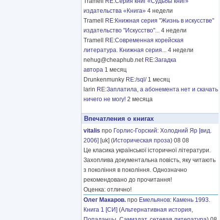
Tramell
RE:Серия книг «Судьбы книг»
издательства «Книга»
4 недели
Tramell
RE:Книжная серия "Жизнь в искусстве"
издательство "Искусство"...
4 недели
Tramell
RE:Современная корейская
литература. Книжная серия...
4 недели
nehug@cheaphub.net
RE:Загадка
автора
1 месяц
Drunkenmunky
RE:/sql/
1 месяц
larin
RE:Заплатила, а абонемента нет и скачать
ничего не могу!
2 месяца
Впечатления о книгах
vitalis
про
Горлис-Горский
:
Холодний Яр [вид.
2006]
[uk] (
Историческая проза
) 08 08
Це класика української історичної літератури.
Захоплива документальна повість, яку читають
з покоління в покоління. Однозначно
рекомендовано до прочитання!
Оценка: отлично!
Олег Макаров.
про
Емельянов
:
Камень 1993.
Книга 1 [СИ]
(
Альтернативная история
,
Попаданцы
,
Самиздат, сетевая литература
) 08