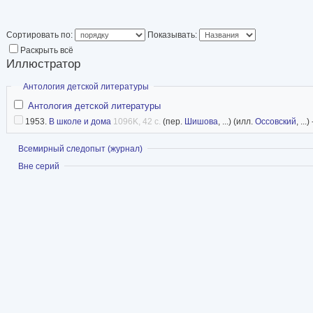
Начал участвовать в различных 
РККА» (Москва 1933), «Выставк
«Отечественная война. 24-я го
Сортировать по:
Показывать:
(Хельсинки 1950), передвижная 
Раскрыть всё
репродукций, эстампов» (Пекин 
Иллюстратор
Советский плакат
Скрыть
Антология детской литературы
ФантЛаб
Антология детской литературы
Википедия
1953.
В школе и дома
1096K, 42 с.
(пер.
Шишова
, ...) (илл.
Оссовский
, ...)
иллюстратор
Показать
Всемирный следопыт (журнал)
Показать
Вне серий