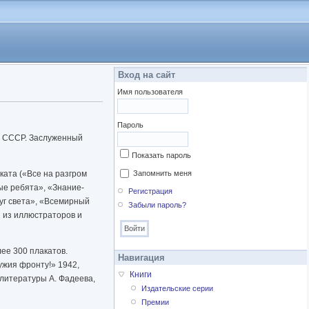
Вход на сайт
Имя пользователя
Пароль
ов СССР. Заслуженный
Показать пароль
аката («Все на разгром
Запомнить меня
ые ребята», «Знание-
Регистрация
уг света», «Всемирный
Забыли пароль?
н из иллюстраторов и
ее 300 плакатов.
Навигация
ужия фронту!» 1942,
Книги
 литературы А. Фадеева,
Издательские серии
Премии