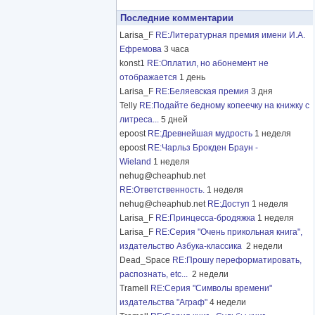
Последние комментарии
Larisa_F
RE:Литературная премия имени И.А.
Ефремова
3 часа
konst1
RE:Оплатил, но абонемент не
отображается
1 день
Larisa_F
RE:Беляевская премия
3 дня
Telly
RE:Подайте бедному копеечку на книжку с
литреса...
5 дней
epoost
RE:Древнейшая мудрость
1 неделя
epoost
RE:Чарльз Брокден Браун -
Wieland
1 неделя
nehug@cheaphub.net
RE:Ответственность.
1 неделя
nehug@cheaphub.net
RE:Доступ
1 неделя
Larisa_F
RE:Принцесса-бродяжка
1 неделя
Larisa_F
RE:Серия "Очень прикольная книга",
издательство Азбука-классика
2 недели
Dead_Space
RE:Прошу переформатировать,
распознать, etc...
2 недели
Tramell
RE:Серия "Символы времени"
издательства "Аграф"
4 недели