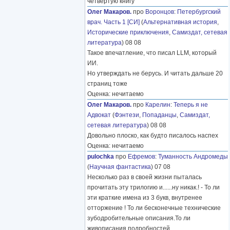
четвёртую книгу
Олег Макаров.
про
Воронцов
:
Петербургский
врач. Часть 1 [СИ]
(
Альтернативная история
,
Исторические приключения
,
Самиздат, сетевая
литература
) 08 08
Такое впечатление, что писал LLM, который
ИИ.
Но утверждать не берусь. И читать дальше 20
страниц тоже
Оценка: нечитаемо
Олег Макаров.
про
Карелин
:
Теперь я не
Адвокат
(
Фэнтези
,
Попаданцы
,
Самиздат,
сетевая литература
) 08 08
Довольно плоско, как будто писалось наспех
Оценка: нечитаемо
pulochka
про
Ефремов
:
Туманность Андромеды
(
Научная фантастика
) 07 08
Несколько раз в своей жизни пыталась
прочитать эту трилогию и......ну никак.! - То ли
эти краткие имена из 3 букв, внутренее
отторжение ! То ли бесконечные технические
зубодробительные описания.То ли
живописания подробностей
………