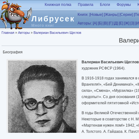
Перейти к основному содержанию
Книжная полка
Правила
Блоги
Форумы
Книги:
[Новые]
[Жанры]
[Серии]
[П
Либрусек
Авторы:
[А]
[Б]
[В]
[Г]
[Д]
[Е]
[Ж]
[З]
[И
Много книг
Вы здесь
Главная
»
Авторы
»
Валериан Васильевич Щеглов
Валер
Биография
Валериан Васильевич Щегло
художник РСФСР (1964).
В 1916-1918 годах занимался в с
Врангеля!», «Бей Деникина!», 
сила», «Смена», «Мурзилка» (1
следопыт». Со дня основания (1
оформителей пятитомной «Исто
В годы Великой Отечественной 
Некоторые в соавторстве с Н. 
«Мартенам нужен лом!» 1942, «
А. Толстого, А. Гайдара, К. Паус