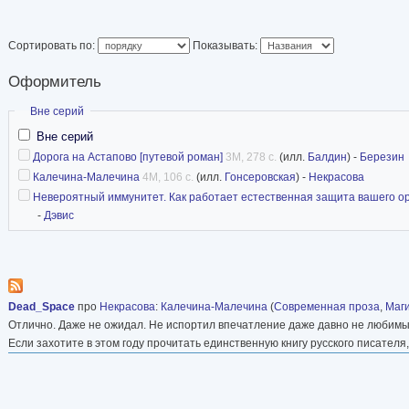
Сортировать по:
Показывать:
Оформитель
Скрыть
Вне серий
Вне серий
Дорога на Астапово [путевой роман]
3M, 278 с.
(илл.
Балдин
) -
Березин
Калечина-Малечина
4M, 106 с.
(илл.
Гонсеровская
) -
Некрасова
Невероятный иммунитет. Как работает естественная защита вашего о
-
Дэвис
Dead_Space
про
Некрасова
:
Калечина-Малечина
(
Современная проза
,
Маг
Отлично. Даже не ожидал. Не испортил впечатление даже давно не любимы
Если захотите в этом году прочитать единственную книгу русского писателя,