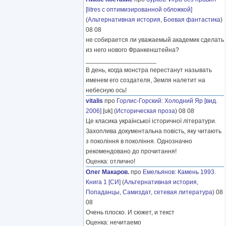
[litres с оптимизированной обложкой]
(
Альтернативная история
,
Боевая фантастика
)
08 08
не собирается ли уважаемый академик сделать
из него нового Франкенштейна?
____________________
В день, когда монстра перестанут называть
именем его создателя, Земля налетит на
небесную ось!
vitalis
про
Горлис-Горский
:
Холодний Яр [вид.
2006]
[uk] (
Историческая проза
) 08 08
Це класика української історичної літератури.
Захоплива документальна повість, яку читають
з покоління в покоління. Однозначно
рекомендовано до прочитання!
Оценка: отлично!
Олег Макаров.
про
Емельянов
:
Камень 1993.
Книга 1 [СИ]
(
Альтернативная история
,
Попаданцы
,
Самиздат, сетевая литература
) 08
08
Очень плоско. И сюжет, и текст
Оценка: нечитаемо