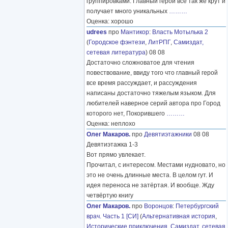
группировками. Главный герой все так же крут и
получает много уникальных
………
Оценка: хорошо
udrees
про
Мантикор
:
Власть Мотылька 2
(
Городское фэнтези
,
ЛитРПГ
,
Самиздат,
сетевая литература
) 08 08
Достаточно сложноватое для чтения
повествование, ввиду того что главный герой
все время рассуждает, и рассуждения
написаны достаточно тяжелым языком. Для
любителей наверное серий автора про Город
которого нет, Покорившего
………
Оценка: неплохо
Олег Макаров.
про
Девятиэтажники
08 08
Девятиэтажка 1-3
Вот прямо увлекает.
Прочитал, с интересом. Местами нудновато, но
это не очень длинные места. В целом гут. И
идея переноса не затёртая. И вообще. Жду
четвёртую книгу
Олег Макаров.
про
Воронцов
:
Петербургский
врач. Часть 1 [СИ]
(
Альтернативная история
,
Исторические приключения
,
Самиздат, сетевая