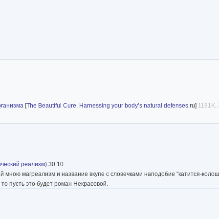
рганизма
[
The Beautiful Cure. Harnessing your body’s natural defenses
ru]
1181K, 
ический реализм
) 30 10
й мною магреализм и название вкупе с словечками наподобие "катится-колош
 то пусть это будет роман Некрасовой.