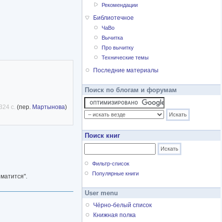
Рекомендации
Библиотечное
ЧаВо
Вычитка
Про вычитку
Технические темы
Последние материалы
Поиск по блогам и форумам
324 с.
(пер.
Мартынова
)
Поиск книг
Фильтр-список
Популярные книги
матится".
User menu
Чёрно-белый список
Книжная полка