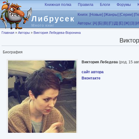
Перейти к основному содержанию
Книжная полка
Правила
Блоги
Форумы
Книги:
[Новые]
[Жанры]
[Серии]
[П
Либрусек
Авторы:
[А]
[Б]
[В]
[Г]
[Д]
[Е]
[Ж]
[З]
[И
Много книг
Вы здесь
Главная
»
Авторы
»
Виктория Лебедева-Воронина
Викто
Биография
Виктория Лебедева
(род. 15 ав
сайт автора
Вконтакте