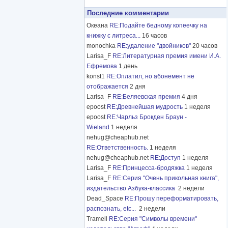
Последние комментарии
Океана
RE:Подайте бедному копеечку на
книжку с литреса...
16 часов
monochka
RE:удаление "двойников"
20 часов
Larisa_F
RE:Литературная премия имени И.А.
Ефремова
1 день
konst1
RE:Оплатил, но абонемент не
отображается
2 дня
Larisa_F
RE:Беляевская премия
4 дня
epoost
RE:Древнейшая мудрость
1 неделя
epoost
RE:Чарльз Брокден Браун -
Wieland
1 неделя
nehug@cheaphub.net
RE:Ответственность.
1 неделя
nehug@cheaphub.net
RE:Доступ
1 неделя
Larisa_F
RE:Принцесса-бродяжка
1 неделя
Larisa_F
RE:Серия "Очень прикольная книга",
издательство Азбука-классика
2 недели
Dead_Space
RE:Прошу переформатировать,
распознать, etc...
2 недели
Tramell
RE:Серия "Символы времени"