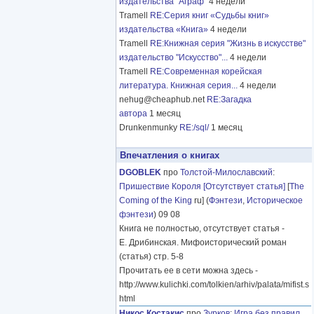
издательства "Аграф"
4 недели
Tramell
RE:Серия книг «Судьбы книг»
издательства «Книга»
4 недели
Tramell
RE:Книжная серия "Жизнь в искусстве"
издательство "Искусство"...
4 недели
Tramell
RE:Современная корейская
литература. Книжная серия...
4 недели
nehug@cheaphub.net
RE:Загадка
автора
1 месяц
Drunkenmunky
RE:/sql/
1 месяц
Впечатления о книгах
DGOBLEK
про
Толстой-Милославский
:
Пришествие Короля [Отсутствует статья]
[
The
Coming of the King
ru] (
Фэнтези
,
Историческое
фэнтези
) 09 08
Книга не полностью, отсутствует статья -
Е. Дрибинская. Мифоисторический роман
(статья) стр. 5-8
Прочитать ее в сети можна здесь -
http://www.kulichki.com/tolkien/arhiv/palata/mifist.s
html
Никос Костакис
про
Зурков
:
Игра без правил