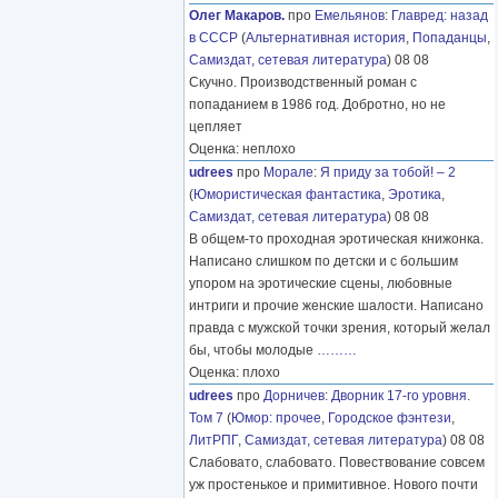
Олег Макаров.
про
Емельянов
:
Главред: назад
в СССР
(
Альтернативная история
,
Попаданцы
,
Самиздат, сетевая литература
) 08 08
Скучно. Производственный роман с
попаданием в 1986 год. Добротно, но не
цепляет
Оценка: неплохо
udrees
про
Морале
:
Я приду за тобой! – 2
(
Юмористическая фантастика
,
Эротика
,
Самиздат, сетевая литература
) 08 08
В общем-то проходная эротическая книжонка.
Написано слишком по детски и с большим
упором на эротические сцены, любовные
интриги и прочие женские шалости. Написано
правда с мужской точки зрения, который желал
бы, чтобы молодые
………
Оценка: плохо
udrees
про
Дорничев
:
Дворник 17-го уровня.
Том 7
(
Юмор: прочее
,
Городское фэнтези
,
ЛитРПГ
,
Самиздат, сетевая литература
) 08 08
Слабовато, слабовато. Повествование совсем
уж простенькое и примитивное. Нового почти