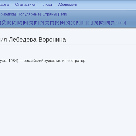
Карта
Статистика
Глюки
Абонемент
ериодика]
[Популярные]
[Страны]
[Теги]
]
[Й]
[К]
[Л]
[М]
[Н]
[О]
[П]
[Р]
[С]
[Т]
[У]
[Ф]
[Х]
[Ц]
[Ч]
[Ш]
[Щ]
[Э]
[Ю]
[Я]
[Прочее]
рия Лебедева-Воронина
густа 1984) — российский художник, иллюстратор.