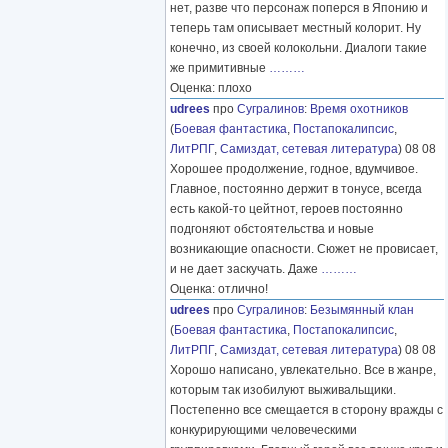
нет, разве что персонаж поперся в Японию и
теперь там описывает местный колорит. Ну
конечно, из своей колокольни. Диалоги такие
же примитивные
………
Оценка: плохо
udrees
про
Сугралинов
:
Время охотников
(
Боевая фантастика
,
Постапокалипсис
,
ЛитРПГ
,
Самиздат, сетевая литература
) 08 08
Хорошее продолжение, годное, вдумчивое.
Главное, постоянно держит в тонусе, всегда
есть какой-то цейтнот, героев постоянно
подгоняют обстоятельства и новые
возникающие опасности. Сюжет не провисает,
и не дает заскучать. Даже
………
Оценка: отлично!
udrees
про
Сугралинов
:
Безымянный клан
(
Боевая фантастика
,
Постапокалипсис
,
ЛитРПГ
,
Самиздат, сетевая литература
) 08 08
Хорошо написано, увлекательно. Все в жанре,
которым так изобилуют выживальщики.
Постепенно все смещается в сторону вражды с
конкурирующими человеческими