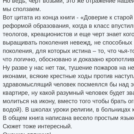
Но ведь, черт возьми, это же отражение нашей
мы сползаем.
Вот цитата из конца книги - «Доверие к старой
реформой образования, когда в класс впустил
теологов, креационистов и еще черт знает кого
выращивать поколения невежд, не способных
поколения, для которых истина – то, что чья‑то
что логично, обосновано и доказано кропотл
Ну разве у нас нет так, тушение пожаров на 
иконами, всякие крестные ходы против наступ
здравомыслящий человек посмеялся бы над э
квартире, ну какой разумный человек будет з
молиться на икону, вместо того чтобы брать о
водой). В школах уроки религии, в больницах
В общем книга написана весело простым языко
Сюжет тоже интересный.