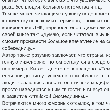
рака, бесплодия, больного потомства и т.д.
Тем не менее читающим эту книгу надо приго
количеству незнакомых терминов, сложных оп
копирования ДНК, переноса генов, даже сам а
своей книге так: «Думаю, если читатель выучит
сможет произвести большое впечатление на с
собеседницу.»
Автор также разумно заключает, что страны, 
генную инженерию, потом останутся в среде о
например в Китае, где это не запрещено: «Те
если они достигнут успеха в этой области, то
люди, желающие завести генетически модифи
просто наведаются к ним “в гости” и внесут 
в развитие китайской биомедицины.»
Встречаются много юморных отсылок, в том чи
например в главе, где рассуждается по повод