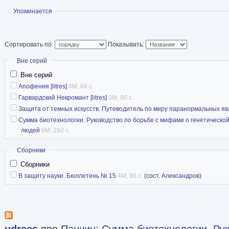
Показать
Упоминается
лженаукой и фальс
исследований. Участник оргкомитета и экспер
имени Гарри Гудини. Член совета просветител
Сортировать по:
Показывать:
«Эволюция». Занимается популяризацией наук
Скрыть
Вне серий
просвещением в вопросе безопасности продук
Вне серий
генномодифицированных организмов. Ведёт б
Апофения [litres]
4M, 84 с.
«Живой Журнал», является автором научно-п
Гарвардский Некромант [litres]
3M, 90 с.
Защита от темных искусств. Путеводитель по миру паранормальных я
целом ряде российских изданий, приглашается
Сумма биотехнологии. Руководство по борьбе с мифами о генетическо
радио- и телепрограммы.
людей
6M, 292 с.
Статья в Википедии
Скрыть
Сборники
библиография (Фантлаб)
Сборники
В защиту науки. Бюллетень № 15
4M, 96 с.
(сост.
Александров
)
udrees
про
Панчин
:
Сумма биотехнологии. Рук