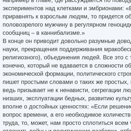
экспериментов над клетками и эмбрионами: «
приравнять к взрослым людям, то придется о
половозрелого мужчину в регулярном геноциде
сообщниц – в каннибализме.»
В конце он приводит довольно разумные дово
науки, прекращения поддерживания мракобеси
религиозного), объединения людей. Все это с 
конечно, который не вдавается в сложности о
экономической формации, политического строя
пишет простыми словами о таких же простых,
ведь призывает не к ненависти, сегрегации л
низших, эксплуатации бедных, развитию культ
вполне о достойных ценностях: «Если решени
вопрос времени, а его необходимое количеств
труда, то, может, нам просто сплотиться всем
отложить войны и политические разборки, от