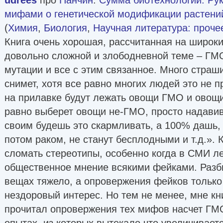
мифами о генетической модификации растени
(
Химия
,
Биология
,
Научная литература: проче
Книга очень хорошая, рассчитанная на широки
довольно сложной и злободневной теме – ГМО
мутации и все с этим связанное. Много страш
снимет, хотя все равно многих людей это не п
на прилавке будут лежать овощи ГМО и овощи
равно выберет овощи не-ГМО, просто надавив 
своим будешь это скармливать, а 100% дашь, 
потом раком, не станут бесплодными и т.д.». 
сломать стереотипы, особенно когда в СМИ ле
общественное мнение всякими фейками. Разб
вещах тяжело, а опровержения фейков только
нездоровый интерес. Но тем не менее, мне кн
прочитал опровержения тех мифов насчет ГМ
опытах, из которых вытекало что увеличивает