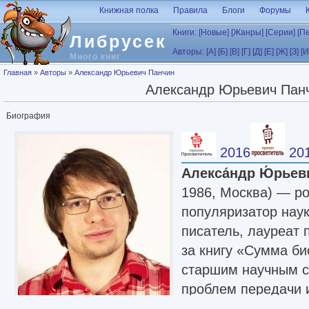
Перейти к основному содержанию
Книжная полка
Правила
Блоги
Форумы
Книги:
[Новые]
[Жанры]
[Серии]
[П
Либрусек
Авторы:
[А]
[Б]
[В]
[Г]
[Д]
[Е]
[Ж]
[З]
[И
Много книг
Вы здесь
Главная
»
Авторы
»
Александр Юрьевич Панчин
Александр Юрьевич Пан
Биография
2016
20
Алекса́ндр Ю́рьев
1986, Москва) — ро
популяризатор наук
писатель, лауреат
за книгу «Сумма би
старшим научным с
проблем передачи
Харкевича. Член К