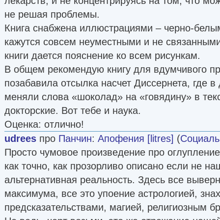
лекарств, и не концентрируясь на том, что мо
не решая проблемы.
Книга снабжена иллюстрациями – черно-белы
кажутся совсем неуместными и не связанными 
книги дается пояснение ко всем рисункам.
В общем рекомендую книгу для вдумчивого п
позабавила отсылка насчет Диссернета, где в
меняли слова «шоколад» на «говядину» в тек
докторские. Вот тебе и наука.
Оценка: отлично!
udrees
про
Панчин
:
Апофения [litres]
(
Социаль
Просто чумовое произведение про оглупление
как точно, как прозорливо описано если не на
альтернативная реальность. Здесь все выверн
максимума, все это упоение астрологией, зна
предсказательствами, магией, религиозным бр