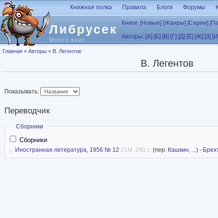
Перейти к основному содержанию
Книжная полка
Правила
Блоги
Форумы
Книги:
[Новые]
[Жанры]
[Серии]
[П
Либрусек
Авторы:
[А]
[Б]
[В]
[Г]
[Д]
[Е]
[Ж]
[З]
[И
Много книг
Вы здесь
Главная
»
Авторы
»
В. Легентов
В. Легентов
Показывать:
Переводчик
Скрыть
Сборники
Сборники
Иностранная литература, 1956 № 12
21M, 290 с.
(пер.
Кашкин
, ...) -
Брех